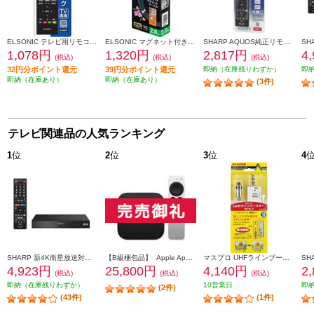
ELSONIC テレビ用リモコン【パナソニック製デジタルテレビ専用リモコン】 ECCTVRPA
ELSONIC マグネット付きHDMIケーブル【2m】 ECY-MAGHD20
SHARP AQUOS純正リモコン AN-58RC1
1,078円
1,320円
2,817円
4
(税込)
(税込)
(税込)
32円分ポイント還元
39円分ポイント還元
即納（在庫残りわずか）
即
即納（在庫あり）
即納（在庫あり）
(3件)
テレビ関連品の人気ランキング
1
位
2
位
3
位
4
SHARP 新4K衛星放送対応４Ｋチューナー 4S-C00AS1
【B級梱包品】 Apple Apple TV 4K 【32GB/2021年モデル】 MXGY2J-A
マスプロ UHFラインブースター 地デジ増幅 ホワイト UB18L-P
4,923円
25,800円
4,140円
2
(税込)
(税込)
(税込)
即納（在庫残りわずか）
10営業日
即
(2件)
(43件)
(1件)