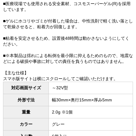
■医療現場でも使用される安全素材、コスモスーパーゲル(R)を採用
しています。
■ゲルにホコリやゴミが付着した場合は、中性洗剤で軽く洗い落とし
て乾燥させると、粘着力が回復します。
■粘着を安定させるため、設置後48時間は動かさないようにしてく
ださい。
■※本製品は揺れによる転倒を最小限に抑えるためのもので、地震な
どによる破損や事故に対しての責任を負うものではありません。
【主な仕様】
スマホ版サイトは横にスクロールしてご確認いただけます。
対応画面サイズ
～32V型
外形寸法
幅30mm×奥行15mm×厚み5mm
重量
2.0g ※1個
カラー
グレー