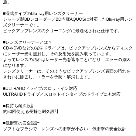
施。
■湿式タイプのBlu-ray用レンズクリーナー
シャープ製BDレコーダー／BD内蔵AQUOSに対応したBlu-ray用レン
ズクリーナーです。
ピックアップレンズのクリーニングに最適化された仕様です。
■レンズクリーナーとは？
CDやDVDなどの光学ドライブは、ピックアップレンズからディスク
にレーザー光を照射し、その反射光を読み取っています。
よってレンズの汚れはレーザー光を遮ることになり、エラーの原因
になります。
レンズクリーナーは、そのようなピックアップレンズ表面の汚れを
きれいに除去し、エラーを予防・解消します。
■ULTRAHDドライブ/スロットイン対応
ULTRAHDドライブ／スロットインタイプのドライブにも対応
■長持ち耐久設計
約50回使える長持ち耐久設計
■低衝撃の安全設計
ソフトなブラシで、レンズへの衝撃が小さい、低衝撃の安全設計