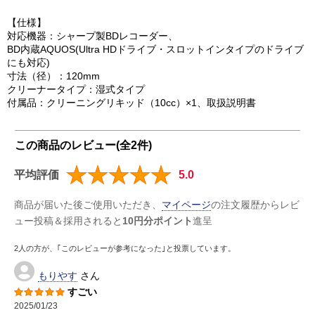
【仕様】
対応機器：シャープ製BDレコーダー、
BD内蔵AQUOS(Ultra HDドライブ・スロットインタイプのドライブ
にも対応)
寸法（径）：120mm
クリーナータイプ：湿式タイプ
付属品：クリーニングリキッド（10cc）×1、取扱説明書
この商品のレビュー(全2件)
平均評価
5.0
商品が届いた後ご使用いただき、
マイページ
の注文履歴からレビ
ュー投稿＆採用されると
10円分ポイント
進呈
2人の方が、｢このレビューが参考になった｣と投票しています。
もりやす
さん
すごい
2025/01/23