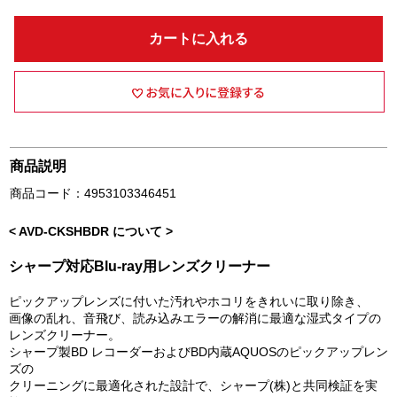
カートに入れる
商品説明
商品コード：4953103346451
< AVD-CKSHBDR について >
シャープ対応Blu-ray用レンズクリーナー
ピックアップレンズに付いた汚れやホコリをきれいに取り除き、
画像の乱れ、音飛び、読み込みエラーの解消に最適な湿式タイプの
レンズクリーナー。
シャープ製BD レコーダーおよびBD内蔵AQUOSのピックアップレン
ズの
クリーニングに最適化された設計で、シャープ(株)と共同検証を実