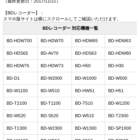
（最終更新日：2017/11/21）
【BDレコーダー】：
スマホ版サイトは横にスクロールしてご確認いただけます。
BDレコーダー 対応機種一覧
BD-HDW700
BD-HDW70
BD-HDW65
BD-HDW63
BD-HDS65
BD-AV70
BD-HDS63
BD-HDW80
BD-HDW75
BD-HDW73
BD-H50
BD-H30
BD-D1
BD-W2000
BD-W1000
BD-W500
BD-W1100
BD-W510
BD-HW51
BD-H51
BD-T2100
BD-T1100
BD-T510
BD-W1200
BD-W520
BD-S520
BD-W515
BD-T2300
BD-T1300
BD-W2300
BD-W1300
BD-SP1000