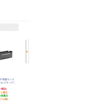
6
7
位
位
位
TV背面ラック
MASPRO ブースター内蔵型 UHF
ELECOM TV用耐震ゲル【～40V
モデル/ブラック】
卓上アンテナ ブラック UTA2B-B
用/40×25mm/6個入】 AVD-TVTGC
B-BK
K
40
円
4,449円
1,343円
(税込)
(税込)
(税込)
ント還元
発送目安:
10営業日
40円分ポイント還元
5営業日
(2件)
発送目安:
3営業日
(1件)