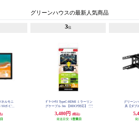
グリーンハウスの最新人気商品
3
位
チパネルモニ
ｸﾞﾘｰﾝﾊｳｽ TypeC-HDMI ミラーリン
グリーンハ
/10ポイン
グケーブル 3m 【HDCP対応】 GH
具【ダブル
-HALTC3-BK
保証/ブラッ
ブラック
3,480円
5,
込)
(税込)
H-LCT24
業日
発送目安:
5営業日
発