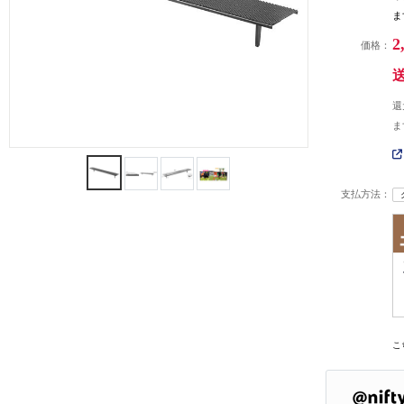
ま
2
価格：
還
ま
支払方法：
こ