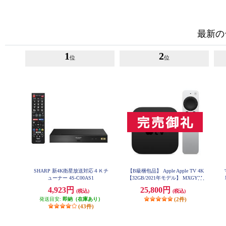
最新の
1
2
位
位
SHARP 新4K衛星放送対応４Ｋチ
【B級梱包品】 Apple Apple TV 4K
ューナー 4S-C00AS1
【32GB/2021年モデル】 MXGY2J-
A
4,923円
25,800円
(税込)
(税込)
発送目安:
即納（在庫あり）
(2件)
(43件)