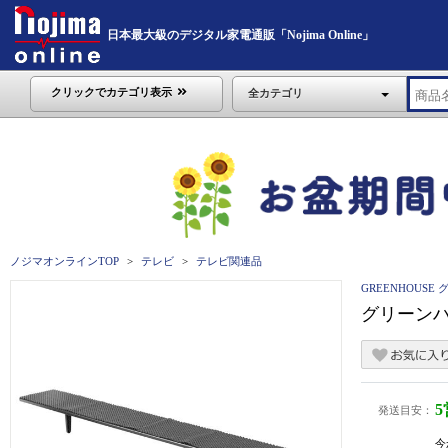
日本最大級のデジタル家電通販「Nojima Online」
クリックでカテゴリ表示
全カテゴリ
ノジマオンラインTOP
テレビ
テレビ関連品
GREENHOUSE
グリーンハ
発送目安：
今