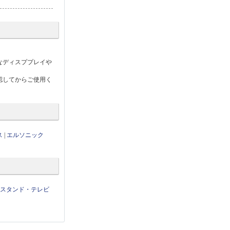
なディスププレイや
認してからご使用く
ス
|
エルソニック
せスタンド・テレビ