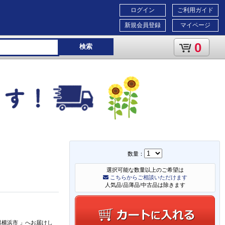
ログイン
ご利用ガイド
新規会員登録
マイページ
0
検索
数量：
3
選択可能な数量以上のご希望は
こちらからご相談いただけます
人気品/品薄品/中古品は除きます
県横浜市
」
へお届けし