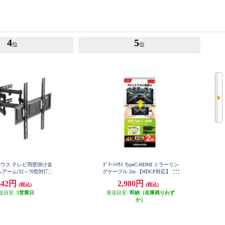
4
5
位
位
ウス テレビ用壁掛け金
ｸﾞﾘｰﾝﾊｳｽ TypeC-HDMI ミラーリン
アーム/32～70型対応/
グケーブル 2m 【HDCP対応】 GH
-HALTC2-BK
】 GH-WMDA-BK
442円
2,980円
(税込)
(税込)
送目安:
5営業日
発送目安:
即納（在庫残りわず
か）