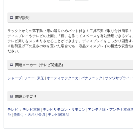
商品説明
ラック上からの落下防止用の滑り止めパット付き！工具不要で取り付け簡単！
ディスプレイやテレビの上面に「棚」を作ってスペースを有効活用できるディ
テレビ周りをスッキリさせることができます。ディスプレイをしっかり固定す
※耐荷重以下の重さの物を置いた場合でも、液晶ディスプレイの構造や安定性
ださい。
関連メーカー（テレビ関連品）
シャープ
|
ソニー
|
東芝
|
オーディオテクニカ
|
パナソニック
|
サンワサプライ
|
関連カテゴリ
テレビ
：
テレビ本体
|
テレビリモコン・リモコン
|
アンテナ線・アンテナ本体
台
|
壁掛け・天吊り金具
|
テレビ関連品