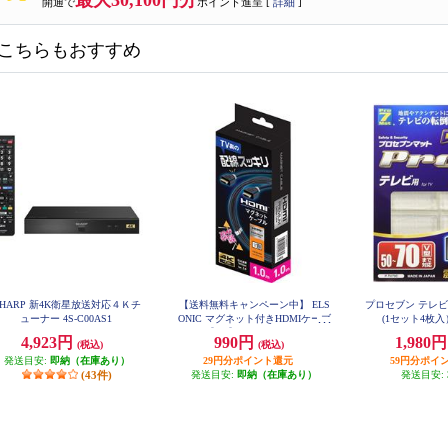
最大30,100円分
開通で
ポイント進呈 [
詳細
]
こちらもおすすめ
SHARP 新4K衛星放送対応４Ｋチ
【送料無料キャンペーン中】 ELS
プロセブン テレ
ューナー 4S-C00AS1
ONIC マグネット付きHDMIケーブ
(1セット4枚入）
ル【1m】 ECY-MAGHD10
4,923円
990円
1,980
(税込)
(税込)
発送目安:
即納（在庫あり）
29円分ポイント還元
59円分ポイ
(43件)
発送目安:
即納（在庫あり）
発送目安: