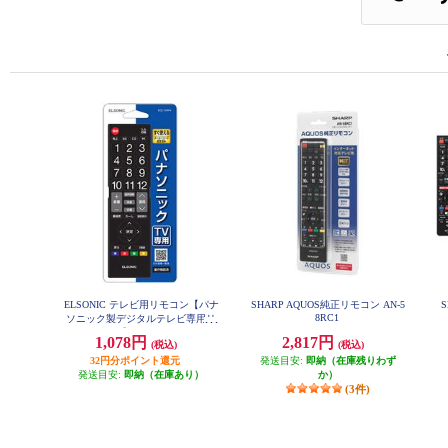
ELSONIC テレビ用リモコン【パナ
SHARP AQUOS純正リモコン AN-5
8RC1
ソニック製デジタルテレビ専用リ
モコン】 ECCTVRPA
1,078円
2,817円
(税込)
(税込)
32円分ポイント還元
発送目安:
即納（在庫残りわず
発送目安:
即納（在庫あり）
か）
(3件)