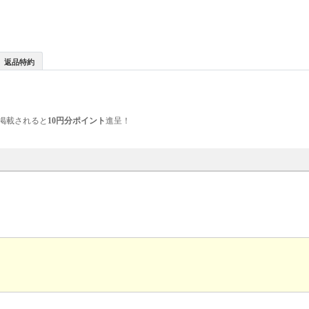
返品特約
掲載されると
10円分ポイント
進呈！