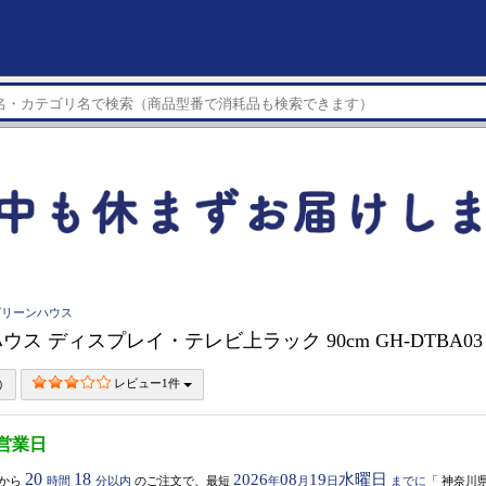
 グリーンハウス
ウス ディスプレイ・テレビ上ラック 90cm GH-DTBA0
レビュー1件
5営業日
20
18
2026
08
19
水曜日
から
時間
分以内
のご注文で、最短
年
月
日
までに
「
神奈川