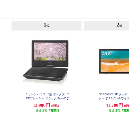
1
2
位
位
グリーンハウス 10型 ポータブルD
GREENHOUSE タッ
VDプレーヤー ブラック Type-C G
ター【23.8インチワイド
H-PDV10Q-BK
トマルチタッチ/3年間
13,980円
41,700円
(税込)
(税
ク/2022年12月モデル】 G
C-BK
発送目安:
5営業日
発送目安:
5営