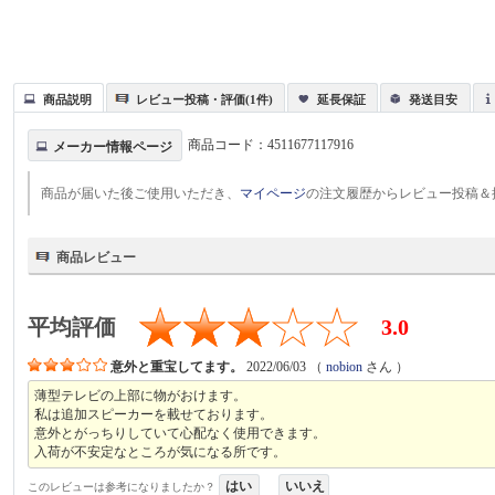
商品説明
レビュー投稿・評価(1件)
延長保証
発送目安
商品コード：
4511677117916
メーカー情報ページ
商品が届いた後ご使用いただき、
マイページ
の注文履歴からレビュー投稿＆
商品レビュー
平均評価
3.0
意外と重宝してます。
2022/06/03
（
nobion
さん ）
薄型テレビの上部に物がおけます。
私は追加スピーカーを載せております。
意外とがっちりしていて心配なく使用できます。
入荷が不安定なところが気になる所です。
はい
いいえ
このレビューは参考になりましたか？