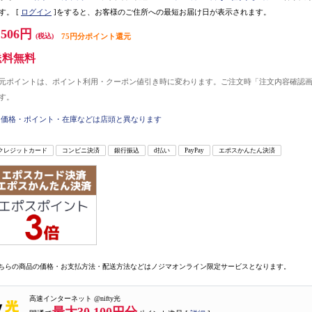
す。
[
ログイン
]をすると、お客様のご住所への最短お届け日が表示されます。
,506円
(税込)
75円分ポイント還元
送料無料
元ポイントは、ポイント利用・クーポン値引き時に変わります。ご注文時「注文内容確認
す。
価格・ポイント・在庫などは店頭と異なります
クレジットカード
コンビニ決済
銀行振込
d払い
PayPay
エポスかんたん決済
ちらの商品の価格・お支払方法・配送方法などはノジマオンライン限定サービスとなります。
高速インターネット @nifty光