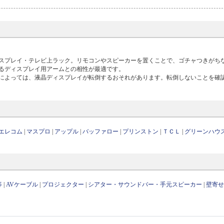
スプレイ・テレビ上ラック。リモコンやスピーカーを置くことで、ゴチャつきがち
るディスプレイ用アームとの相性が最適です。
によっては、液晶ディスプレイが転倒するおそれがあります。転倒しないことを確
エレコム
|
マスプロ
|
アップル
|
バッファロー
|
プリンストン
|
ＴＣＬ
|
グリーンハウ
等
|
AVケーブル
|
プロジェクター
|
シアター・サウンドバー・手元スピーカー
|
壁寄