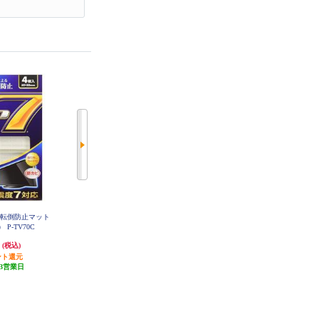
ビ転倒防止マット
ELECOM L型ミニピンプラグ(4極)-
ELECOM TV用耐震ゲル【～40V
 P-TV70C
RCAピンプラグ変換ケーブル/0.15
用/40×25mm/6個入】 AVD-TVTGC
40
m/ブラック DH-MLWRYF015BK
円
801円
1,343円
(税込)
(税込)
(税込)
ント還元
24円分ポイント還元
40円分ポイント還元
3営業日
発送目安:
3営業日
発送目安:
3営業日