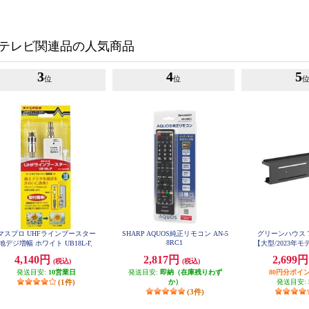
テレビ関連品の人気商品
3
4
5
位
位
マスプロ UHFラインブースター
SHARP AQUOS純正リモコン AN-5
グリーンハウス 
8RC1
地デジ増幅 ホワイト UB18L-P
【大型/2023年
GH-TVR
4,140円
2,817円
2,699
(税込)
(税込)
発送目安:
10営業日
発送目安:
即納（在庫残りわず
80円分ポイ
(1件)
か）
発送目安:
(3件)