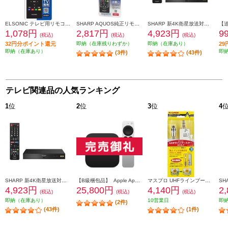
ELSONIC テレビ用リモコン【パナソニック製デジタルテレビ専用リモコン】 ECCTVRPA
SHARP AQUOS純正リモコン AN-58RC1
SHARP 新4K衛星放送対応４Ｋチューナー 4S-C00AS1
1,078円
2,817円
4,923円
9
(税込)
(税込)
(税込)
32円分ポイント還元
即納（在庫残りわずか）
即納（在庫あり）
2
即納（在庫あり）
即
(3件)
(43件)
テレビ関連品の人気ランキング
1
位
2
位
3
位
4
SHARP 新4K衛星放送対応４Ｋチューナー 4S-C00AS1
【B級梱包品】 Apple Apple TV 4K 【32GB/2021年モデル】 MXGY2J-A
マスプロ UHFラインブースター 地デジ増幅 ホワイト UB18L-P
4,923円
25,800円
4,140円
2
(税込)
(税込)
(税込)
即納（在庫あり）
10営業日
即
(2件)
(43件)
(1件)