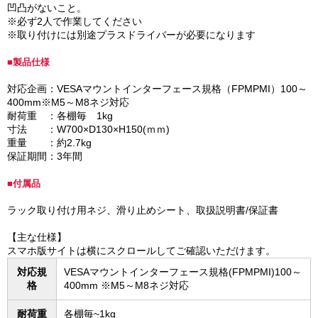
凹凸がないこと。
※必ず2人で作業してください
※取り付けには別途プラスドライバーが必要になります
■製品仕様
対応企画：VESAマウントインターフェース規格（FPMPMI）100～
400mm※M5～M8ネジ対応
耐荷重 ：各棚毎 1kg
寸法 ：W700×D130×H150(ｍｍ)
重量 ：約2.7kg
保証期間：3年間
■付属品
ラック取り付け用ネジ、滑り止めシート、取扱説明書/保証書
【主な仕様】
スマホ版サイトは横にスクロールしてご確認いただけます。
対応規
VESAマウントインターフェース規格(FPMPMI)100～
格
400mm ※M5～M8ネジ対応
耐荷重
各棚毎~1kg