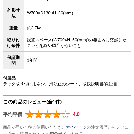
外形寸
W700×D130×H150(mm)
法
重量
約2.7kg
取り付
設置スペース(W700×H150(mm))の範囲内に突起した
け条件
テレビ配線や凹凸がないこと
保証期
3年間
間
付属品
ラック取り付け用ネジ、滑り止めシート、取扱説明書/保証書
この商品のレビュー(全1件)
平均評価
4.0
商品が届いた後ご使用いただき、
マイページ
の注文履歴からレビュ