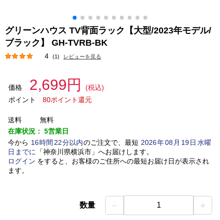
グリーンハウス TV背面ラック【大型/2023年モデル/
ブラック】 GH-TVRB-BK
4
(1)
レビューを見る
2,699円
価格
(税込)
ポイント
80ポイント還元
送料
無料
在庫状況：
5営業日
今から
16
時間
22
分以内
のご注文で、最短
2026
年
08
月
19
日
水曜
日
までに
「
神奈川県横浜市
」
へお届けします。
ログイン
をすると、お客様のご住所への最短お届け日が表示され
ます。
－
＋
数量
1