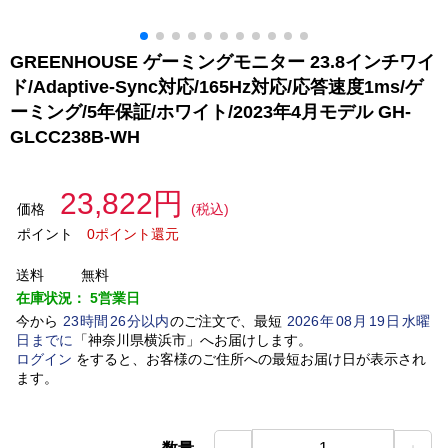
GREENHOUSE ゲーミングモニター 23.8インチワイ
ド/Adaptive-Sync対応/165Hz対応/応答速度1ms/ゲ
ーミング/5年保証/ホワイト/2023年4月モデル GH-
GLCC238B-WH
23,822円
価格
(税込)
ポイント
0ポイント還元
送料
無料
在庫状況：
5営業日
今から
23
時間
26
分以内
のご注文で、最短
2026
年
08
月
19
日
水曜
日
までに
「
神奈川県横浜市
」
へお届けします。
ログイン
をすると、お客様のご住所への最短お届け日が表示され
ます。