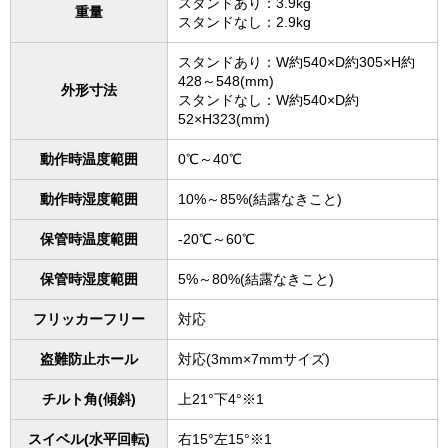
スタンドあり：3.9kg
重量
スタンドなし：2.9kg
スタンドあり：W約540×D約305×H約
428～548(mm)
外形寸法
スタンドなし：W約540×D約
52×H323(mm)
動作時温度範囲
0℃～40℃
動作時湿度範囲
10%～85%(結露なきこと)
保管時温度範囲
-20℃～60℃
保管時湿度範囲
5%～80%(結露なきこと)
フリッカーフリー
対応
盗難防止ホール
対応(3mm×7mmサイズ)
チルト角(傾斜)
上21°下4°※1
スイベル(水平回転)
右15°左15°※1