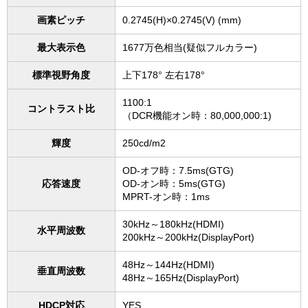
画素ピッチ
0.2745(H)×0.2745(V) (mm)
最大表示色
1677万色相当(疑似フルカラー)
標準視野角度
上下178° 左右178°
1100:1
コントラスト比
（DCR機能オン時：80,000,000:1)
輝度
250cd/m2
OD-オフ時：7.5ms(GTG)
応答速度
OD-オン時：5ms(GTG)
MPRT-オン時：1ms
30kHz～180kHz(HDMI)
水平周波数
200kHz～200kHz(DisplayPort)
48Hz～144Hz(HDMI)
垂直周波数
48Hz～165Hz(DisplayPort)
HDCP対応
YES