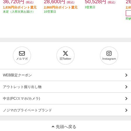
36,720円
28,600円
50,528円
2
(税込)
(税込)
(税込)
1,836円分ポイント還元
2,860円分ポイント還元
3営業日
2,
未定（入荷次第お届け）
10営業日
即
メルマガ
旧Twitter
Instagram
WEB限定クーポン
アウトレット掘り出し物
中古(PC/スマホ/カメラ)
ノジマのプライベートブランド
先頭へ戻る