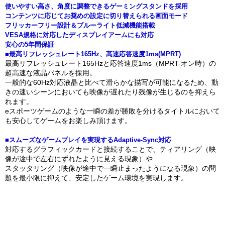
使いやすい高さ、角度に調整できるゲーミングスタンドを採用
コンテンツに応じてお奨めの設定に切り替えられる画面モード
フリッカーフリー設計＆ブルーライト低減機能搭載
VESA規格に対応したディスプレイアームにも対応
安心の5年間保証
■最高リフレッシュレート165Hz、高速応答速度1ms(MPRT)
最高リフレッシュレート165Hzと応答速度1ms（MPRT-オン時）の
超高速な液晶パネルを採用。
一般的な60Hz対応液晶と比べて滑らかな描写が可能になるため、動
きの速いシーンにおいても映像が遅れたり残像が生じるのを抑えら
れます。
eスポーツゲームのような一瞬の差が勝敗を分けるタイトルにおいて
も安心してゲームをお楽しみ頂けます。
■スムーズなゲームプレイを実現するAdaptive-Sync対応
対応するグラフィックカードと接続することで、ティアリング（映
像が途中で左右にずれたように見える現象）や
スタッタリング（映像が途中で一瞬止まったようになる現象）の問
題を最小限に抑えて、安定したゲーム環境を実現します。