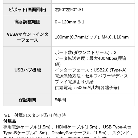
ピボット(画面回転)
右90°左90°※1
高さ調整範囲
0～120mm ※1
VESAマウントインタ
100mm(0.7mmピッチ), M4.0, L10mm
ーフェース
ポート数(ダウンストリーム)：2
データ転送速度：最大480Mbps(理論
値)
USBハブ機能
インターフェース：USB2.0 (Type-A)
電源供給方法：セルフパワー※ディス
プレイ電源より供給
供給電流：500mA以内(各端子毎)
保証期間
5年間
※1：付属のスタンド取り付け時
付属品
専用電源ケーブル(1.5m) 、HDMIケーブル(1.5m) 、USB Type-A to
Type-Bケーブル(1.5m)、DisplayPortケーブル（1.5m) 、スタンド 、