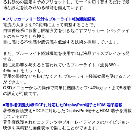
るお勧めの設定を予めプリセットし、モードを切り替えるだけで最
適な設定を読み込める機能を備えています。
■フリッカーフリー設計＆ブルーライト軽減機能搭載
電流の大きさをDC変調によって調整することで、
自律神経系に影響し眼精疲労を引き起こすフリッカー（バックライ
トのちらつき）を抑え、
目に感じる不快感や疲労感を低減する技術を採用しています。
また、ブルーライト軽減機能を使用すれば液晶ディスプレイから発
する、
眼に悪影響を与えると言われているブルーライト（波長380～
495nm）をカットし、
専用の眼鏡などを掛けなくとも ブルーライト軽減効果を受けること
ができます。
OSDメニューからの操作で簡単に機能のオフ~40%カットまで5段階
の設定が可能です。
■著作権保護技術HDCPに対応したDisplayPort端子とHDMI端子搭載
著作権保護技術HDCPに対応したDisplayPort端子とHDMI端子を搭載
しているので、
著作権保護されたコンテンツやブルーレイディスクのハイビジョン
映像を高精彩な画像表示で楽しむことができます。