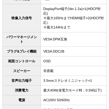
DisplayPort端子(Ver.1.2a)×1(HDCP対
応)
映像入力信号
※最大165HzまでHDMI端子×2(HDCP対
応）
※最大144Hzまで
パワーマネージメン
VESA DPM互換
ト
プラグ&プレイ機能
VESA DDC2B
画面コントロール
OSD
スピーカー
非搭載
音声出力端子
3.5mmステレオミニジャック×1
消費電力
最大40W(省電力モード時：0.5W以下)
電源
AC100V 50/60Hz