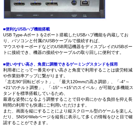
■便利なUSBハブ機能搭載
USB Type-Aポートを2ポート搭載したUSBハブ機能を内蔵してお
り、パソコンと付属のUSBケーブルで接続すれば、
マウスやキーボードなどのUSB周辺機器をディスプレイのUSBポー
トに接続でき、機器の接続やケーブルの取り回しに便利です。
■使いやすい高さ、角度に調整できるゲーミングスタンドを採用
利用者にとって一番見やすい高さと角度で利用することは疲労軽減
や作業効率アップに繋がります。
「左右90°回転ピボット」、「最大120mmの高さ調節」、「-4°～
+21°のチルト調整」、「-15°～+15°のスイベル」が可能な多機能ス
タンドを標準搭載しているため、
最適な姿勢になるよう調整することで目や肩にかかる負担を抑え長
時間の利用でも快適にご利用いただけます。
また、画面を縦にすることにより縦スクロール型のゲームを楽しん
だり、SNSやWebページを縦長に表示して多くの情報をひと目で確
認することができます。