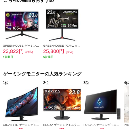
こちらの商品もおすすめ
GREENHOUSE ゲーミングモニター 23.8インチワイド/Adaptive-Sync対応/165Hz対応/応答速度1ms/ゲーミング/5年保証/ブラック/2023年4月モデル GH-GLCC238B-BK
GREENHOUSE PCモニター【23.8型ワイド/1920×1080/FHD/144Hz/4.8ms(1ms)/ノングレア/HDMI/DP/ブラック/ゲーミング/2022年6月】 GH-GLCC238AZ-BK
23,822円
25,800円
(税込)
(税込)
5営業日
5営業日
ゲーミングモニターの人気ランキング
1
位
2
位
3
位
4
GIGABYTE ゲーミングモニター 31.5インチ/QHD(2560×1440)/180Hz/VAパネル GIGABYTE-GS32QCA
REGZA ゲーミングモニター 23.8インチ/フルHD/最大240Hz対応 RM-G245R
I-O DATA ゲーミングモニター【27型/WQHD対応/最大180Hz/ブラック】 LCD-GDQ271JA