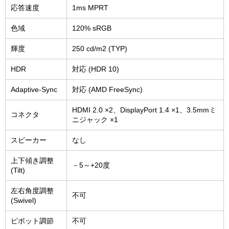
応答速度
1ms MPRT
色域
120% sRGB
輝度
250 cd/m2 (TYP)
HDR
対応 (HDR 10)
Adaptive-Sync
対応 (AMD FreeSync)
HDMI 2.0 ×2、DisplayPort 1.4 ×1、3.5mmミ
コネクタ
ニジャック ×1
スピーカー
なし
上下傾き調整
－5～+20度
(Tilt)
左右角度調整
不可
(Swivel)
ピボット調節
不可