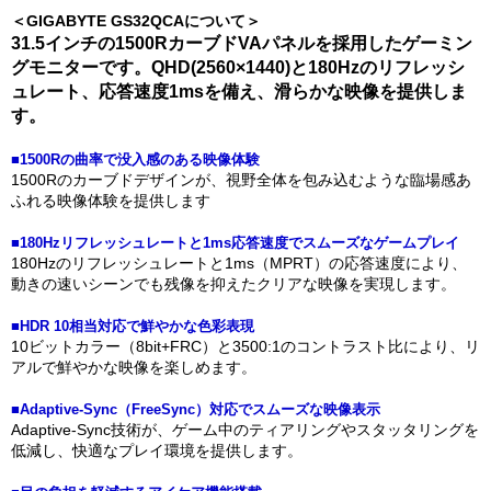
＜GIGABYTE GS32QCAについて＞
31.5インチの1500RカーブドVAパネルを採用したゲーミン
グモニターです。QHD(2560×1440)と180Hzのリフレッシ
ュレート、応答速度1msを備え、滑らかな映像を提供しま
す。
■1500Rの曲率で没入感のある映像体験
1500Rのカーブドデザインが、視野全体を包み込むような臨場感あ
ふれる映像体験を提供します
■180Hzリフレッシュレートと1ms応答速度でスムーズなゲームプレイ
180Hzのリフレッシュレートと1ms（MPRT）の応答速度により、
動きの速いシーンでも残像を抑えたクリアな映像を実現します。
■HDR 10相当対応で鮮やかな色彩表現
10ビットカラー（8bit+FRC）と3500:1のコントラスト比により、リ
アルで鮮やかな映像を楽しめます。
■Adaptive-Sync（FreeSync）対応でスムーズな映像表示
Adaptive-Sync技術が、ゲーム中のティアリングやスタッタリングを
低減し、快適なプレイ環境を提供します。