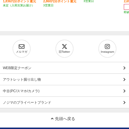
1,836円分ポイント還元
2,860円分ポイント還元
3営業日
2,
未定（入荷次第お届け）
3営業日
即
メルマガ
旧Twitter
Instagram
WEB限定クーポン
アウトレット掘り出し物
中古(PC/スマホ/カメラ)
ノジマのプライベートブランド
先頭へ戻る