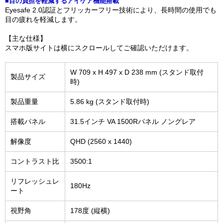
■目の負担を軽減するアイケア機能搭載
Eyesafe 2.0認証とフリッカーフリー技術により、長時間の使用でも
目の疲れを軽減します。
【主な仕様】
スマホ版サイトは横にスクロールしてご確認いただけます。
W 709 x H 497 x D 238 mm (スタンド取付
製品サイズ
時)
製品重量
5.86 kg (スタンド取付時)
搭載パネル
31.5インチ VA 1500Rパネル ノングレア
解像度
QHD (2560 x 1440)
コントラスト比
3500:1
リフレッシュレ
180Hz
ート
視野角
178度 (縦横)