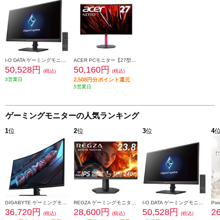
I-O DATA ゲーミングモニター【27型/WQHD対応/最大180Hz/ブラック】 LCD-GDQ271JA
ACER PCモニター【27型ワイド/2560×1440/WQHD/VAパネル/ノングレア/湾曲/ゲーミング/2W＋2Wステレオスピーカー/2021年11月モデル】 XZ272UVBMIIPHX
50,528円
50,160円
(税込)
(税込)
3営業日
2,508円分ポイント還元
5営業日
ゲーミングモニターの人気ランキング
1
位
2
位
3
位
4
GIGABYTE ゲーミングモニター 31.5インチ/QHD(2560×1440)/180Hz/VAパネル GIGABYTE-GS32QCA
REGZA ゲーミングモニター 23.8インチ/フルHD/最大240Hz対応 RM-G245R
I-O DATA ゲーミングモニター【27型/WQHD対応/最大180Hz/ブラック】 LCD-GDQ271JA
36,720円
28,600円
50,528円
2
(税込)
(税込)
(税込)