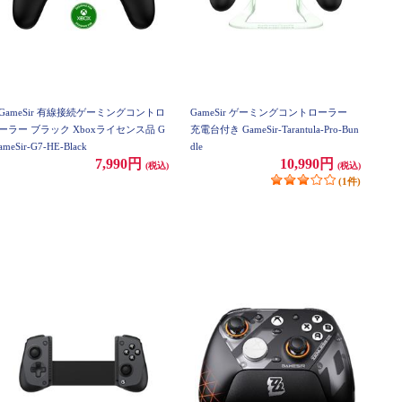
GameSir 有線接続ゲーミングコントロ
GameSir ゲーミングコントローラー
ーラー ブラック Xboxライセンス品 G
充電台付き GameSir-Tarantula-Pro-Bun
ameSir-G7-HE-Black
dle
7,990円
10,990円
(税込)
(税込)
(1件)