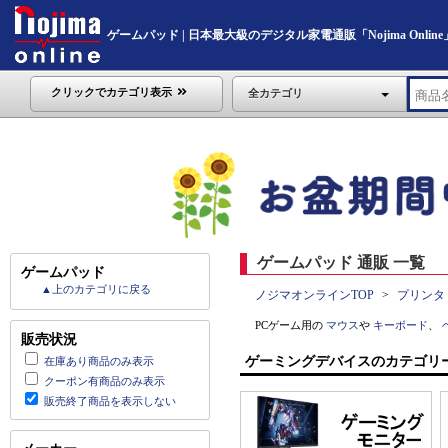
ゲームパッド | 日本最大級のデジタル家電通販「Nojima Online
クリックでカテゴリ表示
全カテゴリ
ゲームパッド 通販 一覧
ゲームパッド
▲上のカテゴリに戻る
ノジマオンラインTOP
プリンタ
PCゲーム用の
マウス
や
キーボード
、
販売状況
ゲーミングデバイスのカテゴリ
在庫あり商品のみ表示
クーポン有商品のみ表示
販売終了商品を表示しない