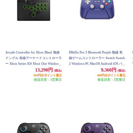
Arcade Controller for Xbox Black 無線
8BitDo Pro 3 Bluetooth Purple 無線 有
ドングル 有線アーケードコントローラ
線ゲームコントローラー Switch Switch
ー Xbox Series X|S Xbox One Windows
2 Windows PC MacOS Android iOS パ
PC ブラック
ープル 8BitDo-Pro-3-Bluetooth-Purple
13,290円
9,360円
(税込)
(税込)
664円分ポイント還元
468円分ポイント還元
発送目安：3営業日
発送目安：3営業日