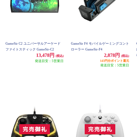
GameSir C2 ユニバーサルアーケード
GameSir F4 モバイルゲーミングコント
ファイトスティック GameSir-C2
ローラー GameSir-F4
13,478円
2,878円
(税込)
(税込)
発送目安：5営業日
143円分ポイント還元
発送目安：5営業日