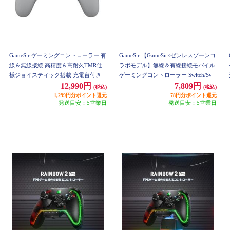
GameSir ゲーミングコントローラー 有
GameSir 【GameSir×ゼンレスゾーンコ
線＆無線接続 高精度＆高耐久TMR仕
ラボモデル】無線＆有線接続モバイル
様ジョイスティック搭載 充電台付き X
ゲーミングコントローラー Switch/Swit
box公式ライセンス取得 白モデル Gam
ch2/Android/iOS/Windows PC対応 ホワ
12,990円
7,809円
(税込)
(税込)
eSir-G7Pro-W
イト GameSir-X5s-ZZZ-W
1,299円分ポイント還元
78円分ポイント還元
発送目安：5営業日
発送目安：5営業日