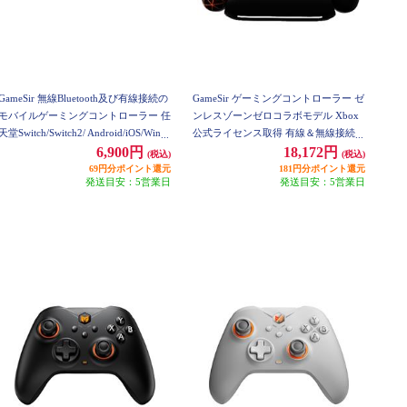
GameSir 無線Bluetooth及び有線接続の
GameSir ゲーミングコントローラー ゼ
モバイルゲーミングコントローラー 任
ンレスゾーンゼロコラボモデル Xbox
天堂Switch/Switch2/ Android/iOS/Wind
公式ライセンス取得 有線＆無線接続 X
ows PC対応 GameSir-X5s
BOX/Windows PC/Android対応 GameSi
6,900円
18,172円
(税込)
(税込)
r-G7Pro-ZZZ
69円分ポイント還元
181円分ポイント還元
発送目安：5営業日
発送目安：5営業日