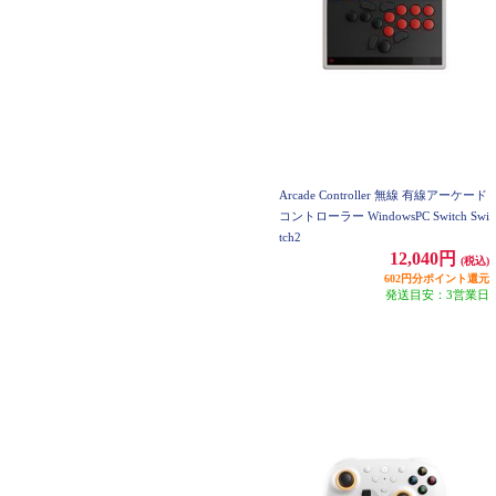
Arcade Controller 無線 有線アーケード
コントローラー WindowsPC Switch Swi
tch2
12,040円
(税込)
602円分ポイント還元
発送目安：3営業日