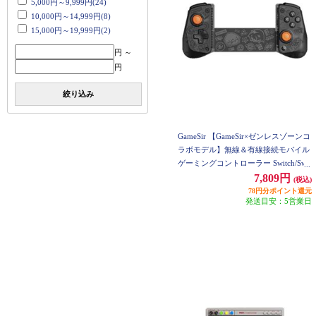
5,000円～9,999円(24)
10,000円～14,999円(8)
15,000円～19,999円(2)
円 ～
円
絞り込み
GameSir 【GameSir×ゼンレスゾーンコ
ラボモデル】無線＆有線接続モバイル
ゲーミングコントローラー Switch/Swit
ch2/Android/iOS/Windows PC対応 ブラ
7,809円
(税込)
ック GameSir-X5s-ZZZ-B
78円分ポイント還元
発送目安：5営業日