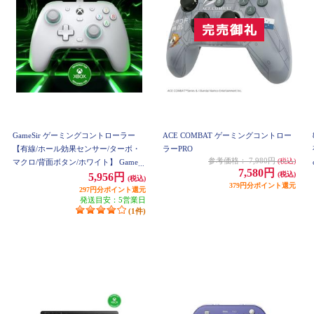
GameSir ゲーミングコントローラー
ACE COMBAT ゲーミングコントロー
【有線/ホール効果センサー/ターボ・
ラーPRO
参考価格：
7,980円
(税込)
マクロ/背面ボタン/ホワイト】 GameSi
7,580円
(税込)
r-G7-SE
5,956円
(税込)
379円分ポイント還元
297円分ポイント還元
発送目安：5営業日
(1件)