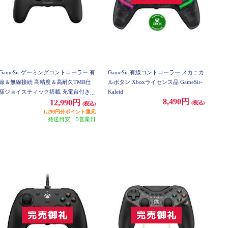
GameSir ゲーミングコントローラー 有
GameSir 有線コントローラー メカニカ
線＆無線接続 高精度＆高耐久TMR仕
ルボタン Xboxライセンス品 GameSir-
様ジョイスティック搭載 充電台付き X
Kaleid
8,490円
box公式ライセンス取得 黒モデル Gam
12,990円
(税込)
(税込)
eSir-G7Pro-B
1,299円分ポイント還元
発送目安：5営業日