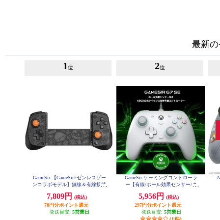
最新の
1
2
位
位
GameSir 【GameSir×ゼンレスゾー
GameSir ゲーミングコントローラ
ンコラボモデル】無線＆有線接続
ー【有線/ホール効果センサー/タ
モバイルゲーミングコントローラ
ーボ・マクロ/背面ボタン/ホワイ
7,809円
5,956円
(税込)
(税込)
ー Switch/Switch2/Android/iOS/Win
ト】 GameSir-G7-SE
dows PC対応 ブラック GameSir-X5
78円分ポイント還元
297円分ポイント還元
s-ZZZ-B
発送目安:
5営業日
発送目安:
5営業日
(1件)