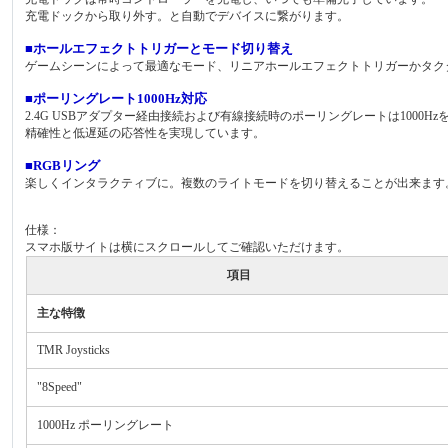
充電ドックから取り外す。と自動でデバイスに繋がります。
■ホールエフェクトトリガーとモード切り替え
ゲームシーンによって最適なモード、リニアホールエフェクトトリガーかタク
■ポーリングレート1000Hz対応
2.4G USBアダプター経由接続および有線接続時のポーリングレートは1000Hz
精確性と低遅延の応答性を実現しています。
■RGBリング
楽しくインタラクティブに。複数のライトモードを切り替えることが出来ます
仕様：
スマホ版サイトは横にスクロールしてご確認いただけます。
項目
主な特徴
TMR Joysticks
"8Speed"
1000Hz ポーリングレート