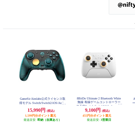
8BitDo Ultimate 2 Bluetooth White
GameSir Aimlabs公式ライセンス取
A
無線 有線ゲームコントローラー
得モデル Switch/Switch2/iOS/Andro
ー
任天堂Switch Switch2 Windows PC
id/WindowsPC対応ゲーミングコン
15,990円
9,100円
ホワイト 8BitDo-Ultimate-2-Bluetoo
(税込)
(税込)
トローラー GameSir-G7Pro-8K-PCA
th-White
L
1,599円分ポイント還元
455円分ポイント還元
発送目安:
即納（在庫あり）
発送目安:
3営業日