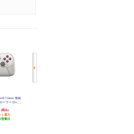
ooth Classic 無線
8BitDo Ultimate 2 Wireless White 無
8BitDo Ultimate 2 Wireless Purple 無
ラー [Switc
線 有線ゲームコントローラー Win
線 有線ゲームコントローラー Win
s PC/MacOS/Andr
dows PC MacOS Android iOS ホワ
dows PC MacOS Android iOS パー
円
8,274円
8,540円
8BitDo-Pro-3-
(税込)
(税込)
(税込)
イト 8BitDo-Ultimate-2-Wireless-Wh
プル 8BitDo-Ultimate-2-Wireless-Pur
Classic
ite
ple
ント還元
413円分ポイント還元
427円分ポイント還元
3営業日
発送目安:
3営業日
発送目安:
3営業日