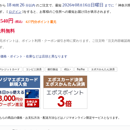
18
26
2026
08
16
日曜日
から
時間
分以内
のご注文で、最短
年
月
日
までに
「
神奈川
す。
[
ログイン
]をすると、お客様のご住所への最短お届け日が表示されます。
,540円
(税込)
427円分ポイント還元
送料無料
元ポイントは、ポイント利用・クーポン値引き時に変わります。ご注文時「注文内容確認
す。
価格・ポイント・在庫などは店頭と異なります
クレジットカード
コンビニ決済
銀行振込
d払い
PayPay
エポスかんたん決済
ちらの商品の価格・お支払方法・配送方法などはノジマオンライン限定サービスとなります。