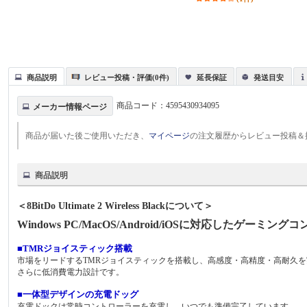
商品説明
レビュー投稿・評価(0件)
延長保証
発送目安
商品コード：
4595430934095
メーカー情報ページ
商品が届いた後ご使用いただき、
マイページ
の注文履歴からレビュー投稿＆
商品説明
＜8BitDo Ultimate 2 Wireless Blackについて＞
Windows PC/MacOS/Android/iOSに対応したゲーミ
■TMRジョイスティック搭載
市場をリードするTMRジョイスティックを搭載し、高感度・高精度・高耐久を
さらに低消費電力設計です。
■一体型デザインの充電ドッグ
充電ドックは常時コントローラーを充電し、いつでも準備完了しています。