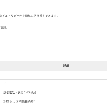
タイルトリガーかを簡単に切り替えできます。
を実現。
。
詳細
✓
超低遅延・安定 2.4G 接続
2.4G および 有線接続時*