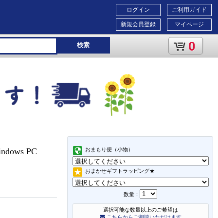
ログイン
ご利用ガイド
新規会員登録
マイページ
0
検索
ndows PC
おまもり便（小物）
おまかせギフトラッピング★
数量：
選択可能な数量以上のご希望は
こちらからご相談いただけます