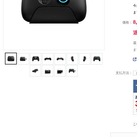
今
ま
8
価格：
還
ま
支払方法：
こ