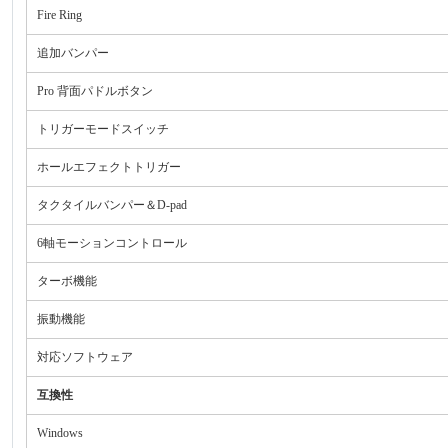
Fire Ring
追加バンパー
Pro 背面パドルボタン
トリガーモードスイッチ
ホールエフェクトトリガー
タクタイルバンパー＆D-pad
6軸モーションコントロール
ターボ機能
振動機能
対応ソフトウェア
互換性
Windows