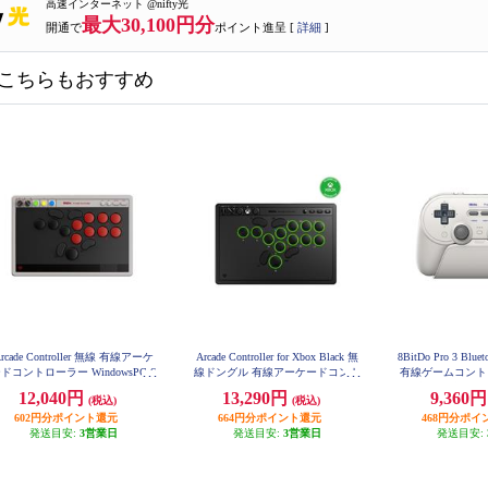
高速インターネット @nifty光
最大30,100円分
開通で
ポイント進呈 [
詳細
]
こちらもおすすめ
rcade Controller 無線 有線アーケ
Arcade Controller for Xbox Black 無
8BitDo Pro 3 Bluet
ドコントローラー WindowsPC S
線ドングル 有線アーケードコント
有線ゲームコントロー
witch Switch2
h/Switch2/Window
ローラー Xbox Series X|S Xbox One
12,040円
13,290円
9,360
oid iOS クラシック] 
(税込)
(税込)
WindowsPC ブラック
Bluetooth-
602円分ポイント還元
664円分ポイント還元
468円分ポイ
発送目安:
3営業日
発送目安:
3営業日
発送目安: