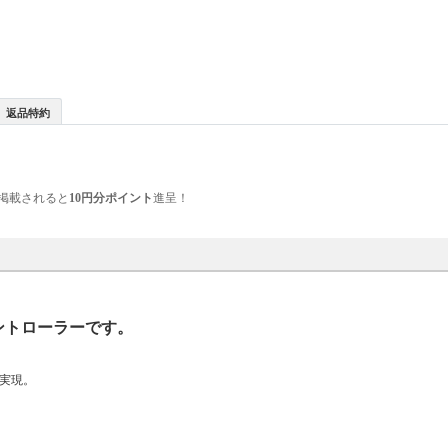
返品特約
掲載されると
10円分ポイント
進呈！
ングコントローラーです。
実現。