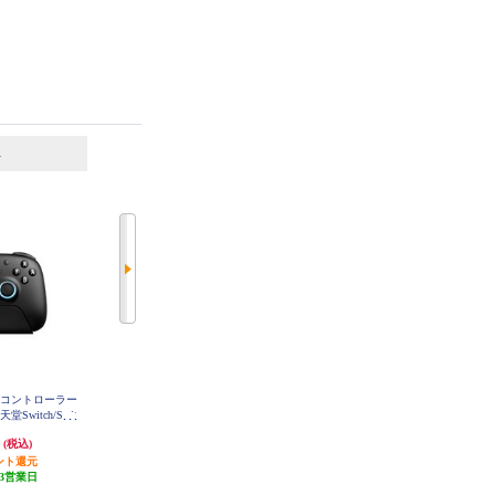
6
7
位
位
位
ングコントローラー
Arcade Controller 無線 有線アーケ
Arcade Controller for Xbox Black 無
witch/Swit
ードコントローラー WindowsPC S
線ドングル 有線アーケードコント
witch Switch2
8BitDo-Ultimat
ローラー Xbox Series X|S Xbox One
円
12,040円
13,290円
(税込)
(税込)
(税込)
th-Black
WindowsPC ブラック
ント還元
602円分ポイント還元
664円分ポイント還元
3営業日
発送目安:
3営業日
発送目安:
3営業日