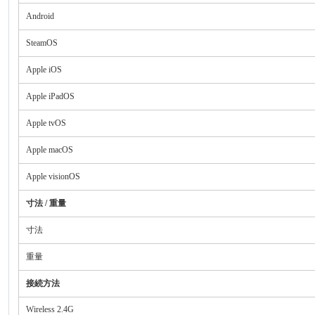
Android
SteamOS
Apple iOS
Apple iPadOS
Apple tvOS
Apple macOS
Apple visionOS
寸法 / 重量
寸法
重量
接続方法
Wireless 2.4G