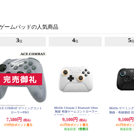
ゲームパッドの人気商品
3
4
5
位
位
8BitDo Ultimate 2 Bluetooth White
ACE COMBAT ゲーミングコント
8BitDo ゲーミ
無線 有線ゲームコントローラー
ローラーPRO
無線・有線接続 任天堂S
任天堂Switch Switch2 Windows PC
ch2/WindowsPC対応 
7,580円
9,100円
9,100
ホワイト 8BitDo-Ultimate-2-Bluetoo
(税込)
(税込)
e-2-Bluetoo
th-White
379円分ポイント還元
455円分ポイント還元
455円分ポイ
発送目安:
3営業日
発送目安: