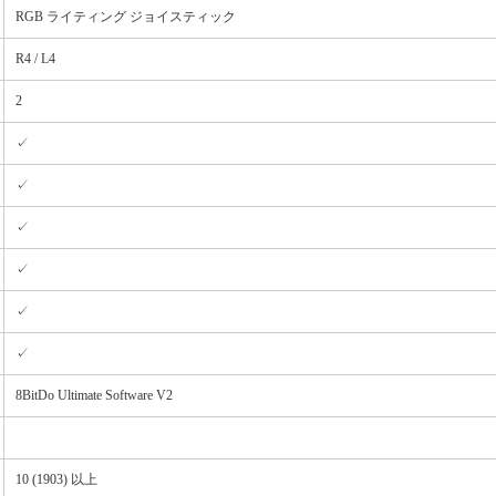
RGB ライティング ジョイスティック
R4 / L4
2
✓
✓
✓
✓
✓
✓
8BitDo Ultimate Software V2
10 (1903) 以上