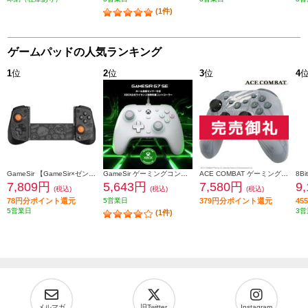
(1件)
ゲームパッドの人気ランキング
1
位
2
位
3
位
4
GameSir 【GameSir×ゼンレスゾーンコラボモデル】無線＆有線接続モバイルゲーミングコントローラー Switch/Switch2/Android/iOS/Windows PC対応 ブラック GameSir-X5s-ZZZ-B
GameSir ゲーミングコントローラー【有線/ホール効果センサー/ターボ・マクロ/背面ボタン/ホワイト】 GameSir-G7-SE
ACE COMBAT ゲーミングコントローラーPRO
7,809円
5,643円
7,580円
9
(税込)
(税込)
(税込)
78円分ポイント還元
5営業日
379円分ポイント還元
4
5営業日
3営
(1件)
メルマガ
旧Twitter
Instagram