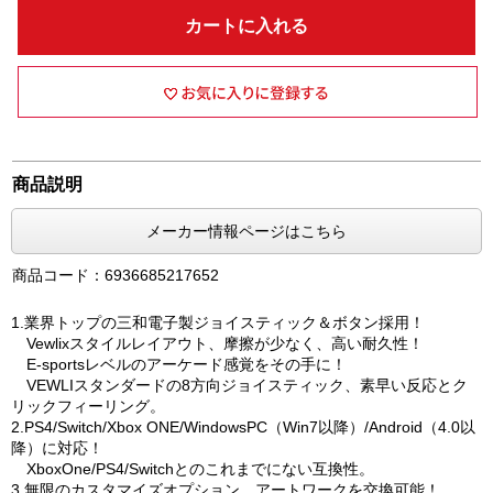
カートに入れる
商品説明
メーカー情報ページはこちら
商品コード：6936685217652
1.業界トップの三和電子製ジョイスティック＆ボタン採用！
Vewlixスタイルレイアウト、摩擦が少なく、高い耐久性！
E-sportsレベルのアーケード感覚をその手に！
VEWLIスタンダードの8方向ジョイスティック、素早い反応とク
リックフィーリング。
2.PS4/Switch/Xbox ONE/WindowsPC（Win7以降）/Android（4.0以
降）に対応！
XboxOne/PS4/Switchとのこれまでにない互換性。
3.無限のカスタマイズオプション、アートワークを交換可能！