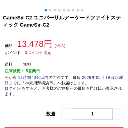
GameSir C2 ユニバーサルアーケードファイトステ
ィック GameSir-C2
13,478円
価格
(税込)
ポイント
0ポイント還元
送料
無料
在庫状況：
5営業日
今から
12
時間
43
分以内
のご注文で、最短
2026
年
08
月
19
日
水曜
日
までに
「
神奈川県横浜市
」
へお届けします。
ログイン
をすると、お客様のご住所への最短お届け日が表示され
ます。
－
＋
数量
1