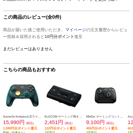
この商品のレビュー(全0件)
商品が届いた後ご使用いただき、
マイページ
の注文履歴からレビュ
ー投稿＆採用されると
10円分ポイント
進呈
まだレビューはありません
こちらの商品もおすすめ
GameSir Aimlabs公式ライセンス取得モデル Switch/Switch2/iOS/Android/WindowsPC対応ゲーミングコントローラー GameSir-G7Pro-8K-PCAL
ELECOM ゲーミング用オーディオミキサー【ボイスチャット/4極φ3.5mm/PS5/PS4/Nintendo Switch対応/ブラック】 HSAD-GMMA10BK
8BitDo ゲーミングコントローラー 無線・有線接続 任天堂Switch/Switch2/WindowsPC対応 8BitDo-Ultimate-2-Bluetooth-Black
15,990円
2,451円
9,100円
1
(税込)
(税込)
(税込)
1,599円分ポイント還元
122円分ポイント還元
455円分ポイント還元
6
即納（在庫あり）
3営業日
3営業日
3営