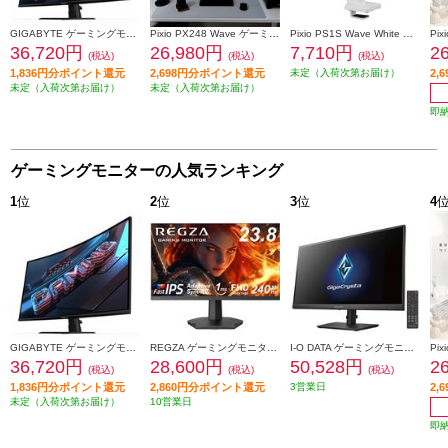
GIGABYTE ゲーミングモニター 31.5インチ/QHD(2560×1440)/180Hz/VAパネル GIGABYTE-GS32QCA
Pixio PX248 Wave ゲーミングモニター 23.8インチ 200Hz FHD IPS PX248WAVE-O
Pixio PS1S Wave White モニターアーム PSW1SWH-O
36,720円
26,980円
7,710円
2
(税込)
(税込)
(税込)
1,836円分ポイント還元
2,698円分ポイント還元
未定（入荷次第お届け）
2,
未定（入荷次第お届け）
未定（入荷次第お届け）
即
ゲーミングモニターの人気ランキング
1
位
2
位
3
位
4
GIGABYTE ゲーミングモニター 31.5インチ/QHD(2560×1440)/180Hz/VAパネル GIGABYTE-GS32QCA
REGZA ゲーミングモニター 23.8インチ/フルHD/最大240Hz対応 RM-G245R
I-O DATA ゲーミングモニター【27型/WQHD対応/最大180Hz/ブラック】 LCD-GDQ271JA
36,720円
28,600円
50,528円
2
(税込)
(税込)
(税込)
1,836円分ポイント還元
2,860円分ポイント還元
3営業日
2,
未定（入荷次第お届け）
10営業日
即