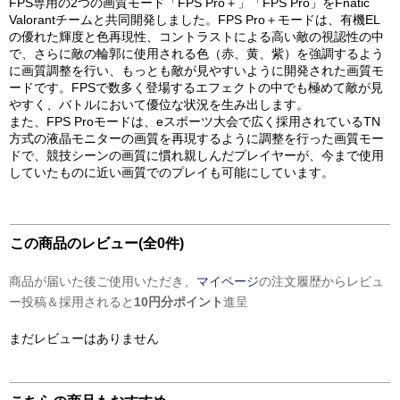
FPS専用の2つの画質モード「FPS Pro＋」「FPS Pro」をFnatic
Valorantチームと共同開発しました。FPS Pro＋モードは、有機EL
の優れた輝度と色再現性、コントラストによる高い敵の視認性の中
で、さらに敵の輪郭に使用される色（赤、黄、紫）を強調するよう
に画質調整を行い、もっとも敵が見やすいように開発された画質モ
ードです。FPSで数多く登場するエフェクトの中でも極めて敵が見
やすく、バトルにおいて優位な状況を生み出します。
また、FPS Proモードは、eスポーツ大会で広く採用されているTN
方式の液晶モニターの画質を再現するように調整を行った画質モー
ドで、競技シーンの画質に慣れ親しんだプレイヤーが、今まで使用
していたものに近い画質でのプレイも可能にしています。
この商品のレビュー(全0件)
商品が届いた後ご使用いただき、
マイページ
の注文履歴からレビュ
ー投稿＆採用されると
10円分ポイント
進呈
まだレビューはありません