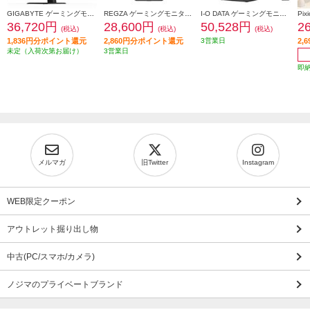
GIGABYTE ゲーミングモニター 31.5インチ/QHD(2560×1440)/180Hz/VAパネル GIGABYTE-GS32QCA
REGZA ゲーミングモニター 23.8インチ/フルHD/最大240Hz対応 RM-G245R
I-O DATA ゲーミングモニター【27型/WQHD対応/最大180Hz/ブラック】 LCD-GDQ271JA
36,720円
28,600円
50,528円
2
(税込)
(税込)
(税込)
1,836円分ポイント還元
2,860円分ポイント還元
3営業日
2,
未定（入荷次第お届け）
3営業日
即
メルマガ
旧Twitter
Instagram
WEB限定クーポン
アウトレット掘り出し物
中古(PC/スマホ/カメラ)
ノジマのプライベートブランド