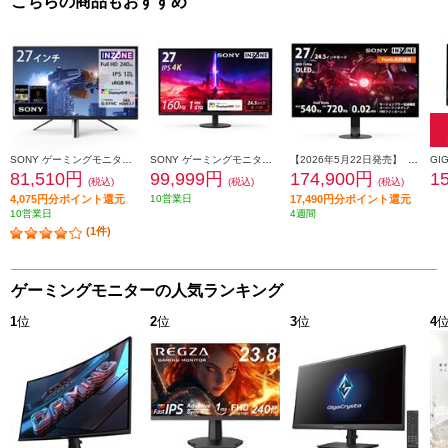
こちらの商品もおすすめ
SONY ゲーミングモニター INZONE M3【Full HD/240Khz/ゲーミング/IPS液晶/27インチ/DisplayHDR400】 SDM-F27M30
SONY ゲーミングモニター INZONE M9Ⅱ 4K/160hz/ゲーミング/IPS液晶/27インチ/DisplayHDR600 SDM-27U9M2
【2026年5月22日発売】 Sony ゲーミングモニター SDM-27Q102
81,510円
99,999円
174,900円
1
(税込)
(税込)
(税込)
4,075円分ポイント還元
10営業日
17,490円分ポイント還元
10営業日
4週間
(1件)
ゲーミングモニターの人気ランキング
1
位
2
位
3
位
4