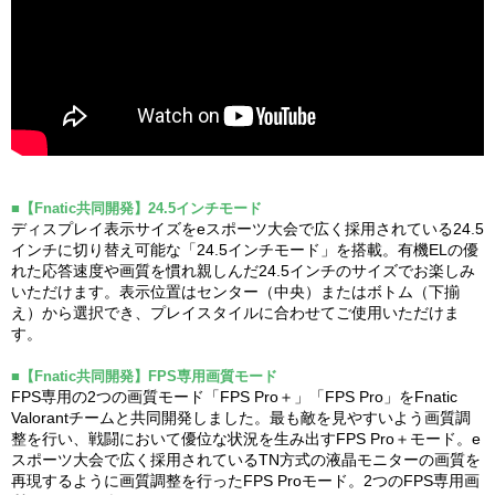
■【Fnatic共同開発】24.5インチモード
ディスプレイ表示サイズをeスポーツ大会で広く採用されている24.5
インチに切り替え可能な「24.5インチモード」を搭載。有機ELの優
れた応答速度や画質を慣れ親しんだ24.5インチのサイズでお楽しみ
いただけます。表示位置はセンター（中央）またはボトム（下揃
え）から選択でき、プレイスタイルに合わせてご使用いただけま
す。
■【Fnatic共同開発】FPS専用画質モード
FPS専用の2つの画質モード「FPS Pro＋」「FPS Pro」をFnatic
Valorantチームと共同開発しました。最も敵を見やすいよう画質調
整を行い、戦闘において優位な状況を生み出すFPS Pro＋モード。e
スポーツ大会で広く採用されているTN方式の液晶モニターの画質を
再現するように画質調整を行ったFPS Proモード。2つのFPS専用画