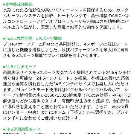
■高性能冷却構造
長期にわたる信頼性の高いパフォーマンスを確保するため、カスタ
ムサーマルシステムを搭載。ヒートシンクで、高帯域幅のASICパネ
ルコントローラーとビデオプロセッサーからの熱出力を効率的にパ
ネル上方へ逃がし、安定した輝度と効率的な動作を保証します。
■Fnatic共同開発 eスポーツ機能
プロeスポーツチームFnaticと共同開発し、eスポーツの競技シーン
に適した機能を搭載しました。競技パフォーマンスを最大限に発揮
させるeスポーツ機能でプレイ体験を向上させます。
■24.5インチモード
画面表示サイズをeスポーツ大会で広く採用されている24.5インチに
切り替え可能な「24.5インチモード」を搭載。有機ELの優れた応答
速度や画質を慣れ親しんだ24.5インチのサイズでお楽しみいただけ
ます。24.5インチモード使用時はピクセルバイピクセル表示で、シ
ャープで情報量の多い2368×1332p解像度（PCのみ対応）やFull HD
解像度などから選択できます。有機ELが生み出す漆黒で、余白部分
に違和感を覚えること無くお使いいただけます。さらに、表示位置
はセンター（中央）またはボトム（下揃え）から選択でき、プレイ
スタイルに合わせてご使用いただけます。
■FPS専用画質モード