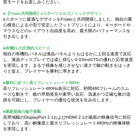
質モードをお楽しみください。
■【Fnatic共同開発】eスポーツエルゴノミックデザイン
eスポーツに最適なデザインをFnaticと共同開発しました。独自の重
心構造による小型で安定したフットプリントにより、キーボードや
マウスなどのレイアウト自由度を高め、最大限のパフォーマンスを
引き出します。
■有機ELの圧倒的スピード
独自の有機ELパネルは液晶パネルよりもはるかに上回る速度で反応
し、液晶ディスプレイでは成し得ない0.03msGTGの優れた応答速度
を実現します。まるで残像を感じさせない速さで敵の動きをはっき
りと捉え、プレイヤーを勝利に導きます。
■勝利に近づく高リフレッシュレート480Hz
高リフレッシュレート480Hz表示に対応。秒間480フレームのスム
ーズな動きで、敵の早期発見や素早い反応、迅速かつ正確な敵の追
跡を可能にし、プレイヤーの優位な状況を生み出します。
■最新規格の端子搭載
高帯域幅のDisplayPort 2.1およびHDMI 2.1の最新の映像信号に対応
しており、高い解像度と最大リフレッシュレート480Hzの映像体験
を実現します。