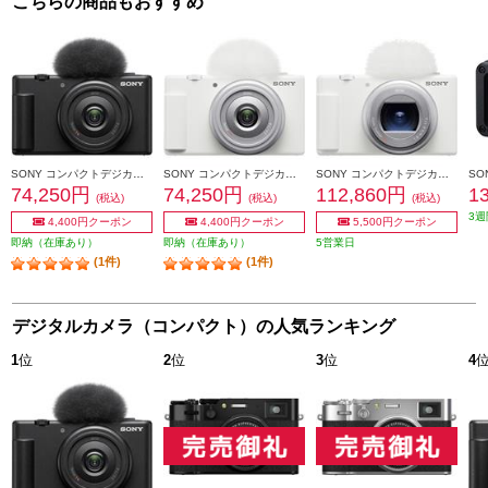
こちらの商品もおすすめ
SONY コンパクトデジカメ VLOGCAM ZV-1F【コンパクトで手軽なVlog専用機/超広角単焦点レンズ搭載/ブラック】 ZV-1F-BC
SONY コンパクトデジカメ VLOGCAM ZV-1F【コンパクトで手軽なVlog専用機/超広角単焦点レンズ搭載/ホワイト】 ZV-1F-WC
SONY コンパクトデジカメ VLOGCAM ZV-1 II ホワイト ZV-1M2-WQ
74,250円
74,250円
112,860円
1
(税込)
(税込)
(税込)
3週
4,400円クーポン
4,400円クーポン
5,500円クーポン
即納（在庫あり）
即納（在庫あり）
5営業日
(1件)
(1件)
デジタルカメラ（コンパクト）の人気ランキング
1
位
2
位
3
位
4