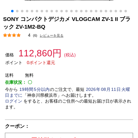
SONY コンパクトデジカメ VLOGCAM ZV-1 II ブラ
ック ZV-1M2-BQ
4
(6)
レビューを見る
112,860円
価格
(税込)
ポイント
0ポイント還元
送料
無料
在庫状況：
〇
今から
19
時間
5
分以内
のご注文で、最短
2026
年
08
月
11
日
火曜
日
までに
「
神奈川県横浜市
」
へお届けします。
ログイン
をすると、お客様のご住所への最短お届け日が表示され
ます。
クーポン：