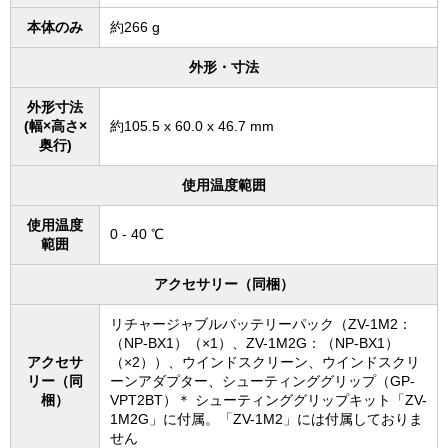
本体のみ
約266 g
外形・寸法
外形寸法
(幅×高さ×
約105.5 x 60.0 x 46.7 mm
奥行)
使用温度範囲
使用温度
0 - 40 ℃
範囲
アクセサリー（同梱）
リチャージャブルバッテリーパック（ZV-1M2：
（NP-BX1）（×1）、ZV-1M2G：（NP-BX1）
アクセサ
（×2））、ウインドスクリーン、ウインドスクリ
リー（同
ーンアダプター、シューティンググリップ（GP-
梱）
VPT2BT）＊ シューティンググリップキット「ZV-
1M2G」に付属。「ZV-1M2」には付属しておりま
せん