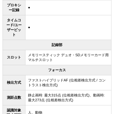
プロキシ
●
ー記録
タイムコ
ード/ユー
●
ザービッ
ト
記録部
メモリースティック デュオ・SDメモリーカード用
スロット
マルチスロット
フォーカス
ファストハイブリッドAF (位相差検出方式 / コン
検出方式
トラスト検出方式)
静止画時: 最大315点 (位相差検出方式)、動画時:
測距点数
最大273点 (位相差検出方式)
認識対象
人、動物