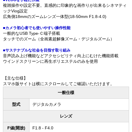
複雑操作や設定不要。直感的に印象的な画作りが出来るシネマティ
ックViog設定
広角側18mmのズームレンズ一体型(18-50mm F1.8-4.0)
■カメラ初心者でも使いやすい操作性能
一般的なUSB Type-Ｃ端子搭載
タッチでのズーム（全画素超解像ズーム・デジタルズーム）
■サステナブルな社会を目指す取り組み
音声読み上げ機能などアクセシビリティ向上にむけた機能搭載
ウインドスクリーンに再生ポリエステルのみを使用
【主な仕様】
スマホ版サイトは横にスクロールしてご確認いただけます。
一般仕様
型式
デジタルカメラ
レンズ
F値(開放)
F1.8 - F4.0