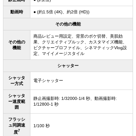
動画時
● (約1.5倍 (4K)、約2倍 (HD))
その他の機能
商品レビュー用設定、背景のボケ切替、美肌効
その他の
果、クリエイティブルック、カスタマイズ機能、
機能
ピクチャープロファイル、シネマティックVlog設
定、マイイメージスタイル
シャッター
シャッタ
電子シャッター
ー方式
シャッタ
静止画撮影時: 1/32000-1/4 秒、動画撮影時:
ー速度範
1/12800-1 秒
囲
フラッシ
ュ同調速
1/100 秒
7
度