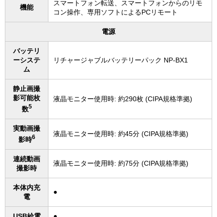
スマートフォン転送、スマートフォンからのリモ
機能
コン操作、専用ソフトによるPCリモート
電源
バッテリ
ーシステ
リチャージャブルバッテリーパック NP-BX1
ム
静止画撮
影可能枚
液晶モニター使用時: 約290枚 (CIPA規格準拠)
5
数
実動画撮
液晶モニター使用時: 約45分 (CIPA規格準拠)
6
影時
連続動画
液晶モニター使用時: 約75分 (CIPA規格準拠)
撮影時
本体内充
●
電
USB給電
●