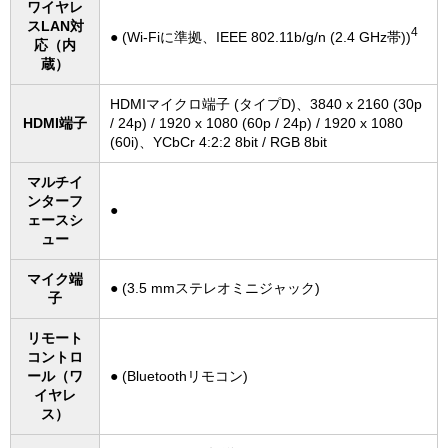
ワイヤレ
スLAN対
4
● (Wi-Fiに準拠、IEEE 802.11b/g/n (2.4 GHz帯))
応（内
蔵）
HDMIマイクロ端子 (タイプD)、3840 x 2160 (30p
HDMI端子
/ 24p) / 1920 x 1080 (60p / 24p) / 1920 x 1080
(60i)、YCbCr 4:2:2 8bit / RGB 8bit
マルチイ
ンターフ
●
ェースシ
ュー
マイク端
● (3.5 mmステレオミニジャック)
子
リモート
コントロ
ール（ワ
● (Bluetoothリモコン)
イヤレ
ス）