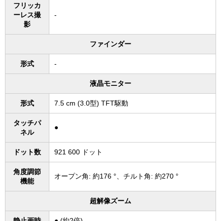
フリッカ
ーレス撮
-
影
ファインダー
形式
-
液晶モニター
形式
7.5 cm (3.0型) TFT駆動
タッチパ
●
ネル
ドット数
921 600 ドット
角度調節
オープン角: 約176 °、チルト角: 約270 °
機能
超解像ズーム
静止画時
● (約2倍)