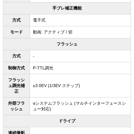
手ブレ補正機能
方式
電子式
モード
動画: アクティブ / 切
フラッシュ
方式
-
制御方式
P-TTL調光
フラッシ
ュ調光補
±3.0EV (1/3EV ステップ)
正
外部フラ
αシステムフラッシュ (マルチインターフェースシ
ッシュ
ュー対応)
ドライブ
連続撮影