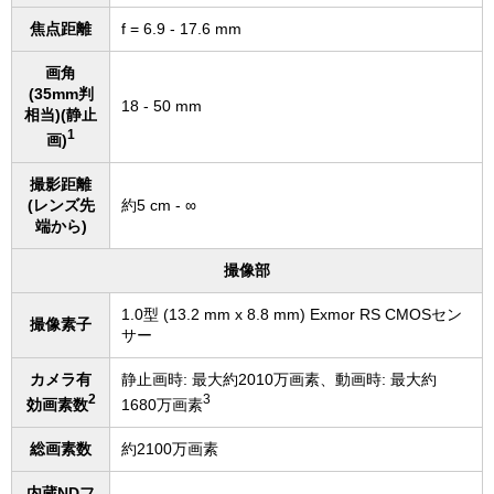
焦点距離
f = 6.9 - 17.6 mm
画角
(35mm判
18 - 50 mm
相当)(静止
1
画)
撮影距離
(レンズ先
約5 cm - ∞
端から)
撮像部
1.0型 (13.2 mm x 8.8 mm) Exmor RS CMOSセン
撮像素子
サー
カメラ有
静止画時: 最大約2010万画素、動画時: 最大約
2
3
効画素数
1680万画素
総画素数
約2100万画素
内蔵NDフ