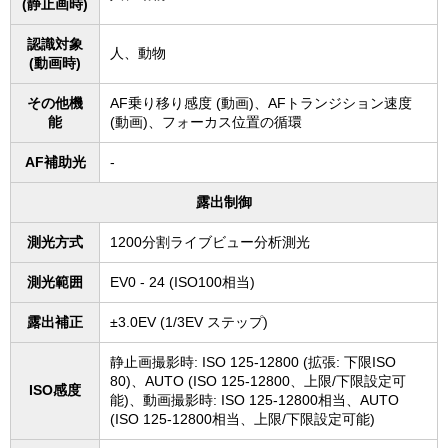
(静止画時)
認識対象
人、動物
(動画時)
その他機
AF乗り移り感度 (動画)、AFトランジション速度
能
(動画)、フォーカス位置の循環
AF補助光
-
露出制御
測光方式
1200分割ライブビュー分析測光
測光範囲
EV0 - 24 (ISO100相当)
露出補正
±3.0EV (1/3EV ステップ)
静止画撮影時: ISO 125-12800 (拡張: 下限ISO
80)、AUTO (ISO 125-12800、上限/下限設定可
ISO感度
能)、動画撮影時: ISO 125-12800相当、AUTO
(ISO 125-12800相当、上限/下限設定可能)