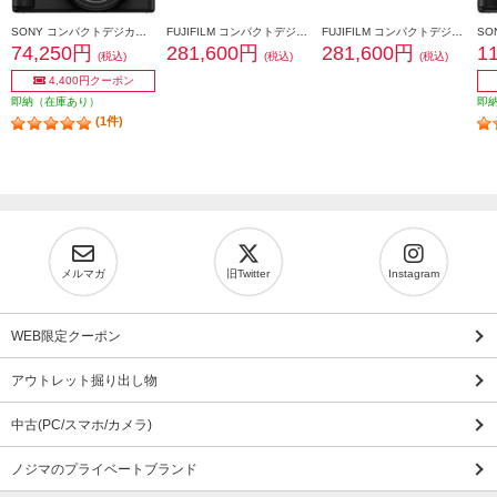
SONY コンパクトデジカメ VLOGCAM ZV-1F【コンパクトで手軽なVlog専用機/超広角単焦点レンズ搭載/ブラック】 ZV-1F-BC
FUJIFILM コンパクトデジタルカメラ FUJIFILM X100VI ブラック F-X100VI-B-JP
FUJIFILM コンパクトデジタルカメラ FUJIFILM X100VI シルバー F-X100VI-S-JP
74,250円
281,600円
281,600円
1
(税込)
(税込)
(税込)
4,400円クーポン
即納（在庫あり）
即
(1件)
メルマガ
旧Twitter
Instagram
WEB限定クーポン
アウトレット掘り出し物
中古(PC/スマホ/カメラ)
ノジマのプライベートブランド