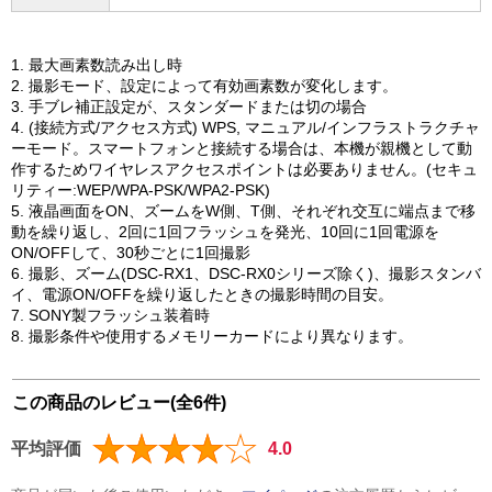
1. 最大画素数読み出し時
2. 撮影モード、設定によって有効画素数が変化します。
3. 手ブレ補正設定が、スタンダードまたは切の場合
4. (接続方式/アクセス方式) WPS, マニュアル/インフラストラクチャ
ーモード。スマートフォンと接続する場合は、本機が親機として動
作するためワイヤレスアクセスポイントは必要ありません。(セキュ
リティー:WEP/WPA-PSK/WPA2-PSK)
5. 液晶画面をON、ズームをW側、T側、それぞれ交互に端点まで移
動を繰り返し、2回に1回フラッシュを発光、10回に1回電源を
ON/OFFして、30秒ごとに1回撮影
6. 撮影、ズーム(DSC-RX1、DSC-RX0シリーズ除く)、撮影スタンバ
イ、電源ON/OFFを繰り返したときの撮影時間の目安。
7. SONY製フラッシュ装着時
8. 撮影条件や使用するメモリーカードにより異なります。
この商品のレビュー(全6件)
平均評価
4.0