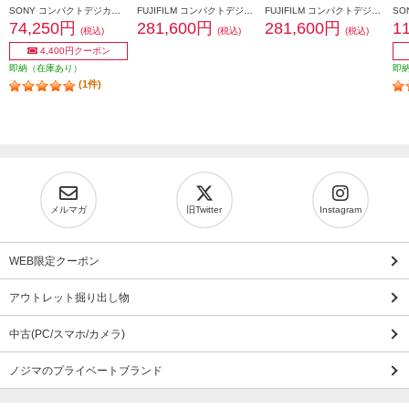
SONY コンパクトデジカメ VLOGCAM ZV-1F【コンパクトで手軽なVlog専用機/超広角単焦点レンズ搭載/ブラック】 ZV-1F-BC
FUJIFILM コンパクトデジタルカメラ FUJIFILM X100VI ブラック F-X100VI-B-JP
FUJIFILM コンパクトデジタルカメラ FUJIFILM X100VI シルバー F-X100VI-S-JP
74,250円
281,600円
281,600円
1
(税込)
(税込)
(税込)
4,400円クーポン
即納（在庫あり）
即
(1件)
メルマガ
旧Twitter
Instagram
WEB限定クーポン
アウトレット掘り出し物
中古(PC/スマホ/カメラ)
ノジマのプライベートブランド