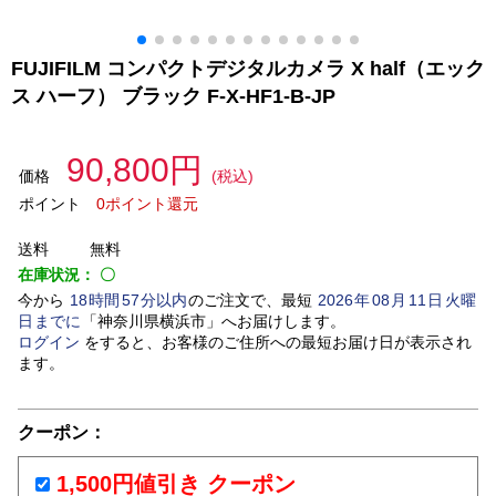
FUJIFILM コンパクトデジタルカメラ X half（エック
ス ハーフ） ブラック F-X-HF1-B-JP
90,800円
価格
(税込)
ポイント
0ポイント還元
送料
無料
在庫状況：
〇
今から
18
時間
57
分以内
のご注文で、最短
2026
年
08
月
11
日
火曜
日
までに
「
神奈川県横浜市
」
へお届けします。
ログイン
をすると、お客様のご住所への最短お届け日が表示され
ます。
クーポン：
1,500円値引き クーポン