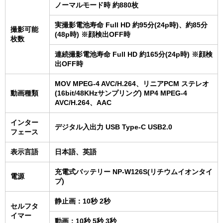
ノーマルモード時 約880枚
実撮影電池寿命 Full HD 約95分(24p時)、約85分
撮影可能
(48p時) ※顔検出OFF時
枚数
連続撮影電池寿命 Full HD 約165分(24p時) ※顔検
出OFF時
MOV MPEG-4 AVC/H.264、リニアPCM ステレオ
動画種類
(16bit/48KHzサンプリング) MP4 MPEG-4
AVC/H.264、AAC
インター
デジタル入出力 USB Type-C USB2.0
フェース
表示言語
日本語、英語
充電式バッテリー NP-W126S(リチウムイオンタイ
電源
プ)
静止画：10秒 2秒
セルフタ
イマー
動画：10秒 5秒 3秒