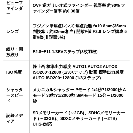
ビューフ
OVF 逆ガリレオ式ファインダー 視野率 約90% フ
ァインダ
ァインダー倍率 約0.38倍
ー
フジノン単焦点レンズ 焦点距離 f=10.8mm(35mm
レンズ
判換算：約32mm相当) 開放F値 F2.8 レンズ構成 5
群6枚(非球面3枚)
絞り・開
F2.8~F11 1/3EVステップ(3枚羽根)
放絞り
静止画 標準出力感度 AUTO1 AUTO2 AUTO3
ISO感度
ISO200~12800 (1/3ステップ) 動画 標準出力感度
AUTO ISO200~12800 (1/3ステップ)
シャッタ
メカニカルシャッター Pモード 1/4秒?1/2000秒 A
ースピー
モード 30秒?1/2000秒 S/Mモード 15分～1/2000
ド
秒
SDメモリーカード (～2GB)、SDHCメモリーカー
記録メデ
ド (～32GB)、SDXCメモリーカード (～2TB)
ィア
UHS-I対応