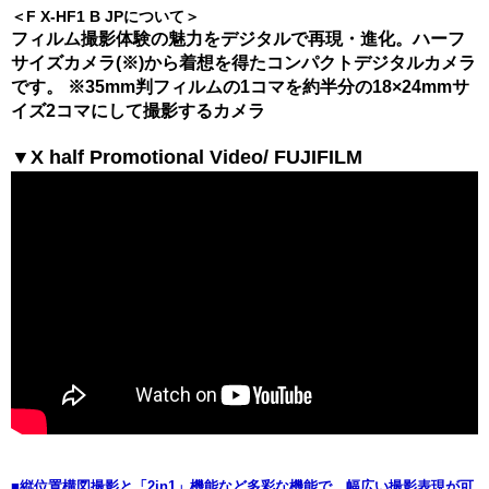
＜F X-HF1 B JPについて＞
フィルム撮影体験の魅力をデジタルで再現・進化。ハーフ
サイズカメラ(※)から着想を得たコンパクトデジタルカメラ
です。 ※35mm判フィルムの1コマを約半分の18×24mmサ
イズ2コマにして撮影するカメラ
▼X half Promotional Video/ FUJIFILM
■縦位置構図撮影と「2in1」機能など多彩な機能で、幅広い撮影表現が可