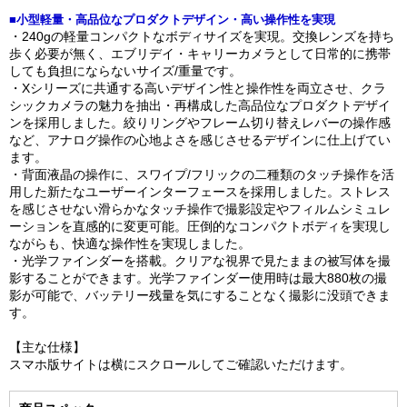
■小型軽量・高品位なプロダクトデザイン・高い操作性を実現
・240gの軽量コンパクトなボディサイズを実現。交換レンズを持ち
歩く必要が無く、エブリデイ・キャリーカメラとして日常的に携帯
しても負担にならないサイズ/重量です。
・Xシリーズに共通する高いデザイン性と操作性を両立させ、クラ
シックカメラの魅力を抽出・再構成した高品位なプロダクトデザイ
ンを採用しました。絞りリングやフレーム切り替えレバーの操作感
など、アナログ操作の心地よさを感じさせるデザインに仕上げてい
ます。
・背面液晶の操作に、スワイプ/フリックの二種類のタッチ操作を活
用した新たなユーザーインターフェースを採用しました。ストレス
を感じさせない滑らかなタッチ操作で撮影設定やフィルムシミュレ
ーションを直感的に変更可能。圧倒的なコンパクトボディを実現し
ながらも、快適な操作性を実現しました。
・光学ファインダーを搭載。クリアな視界で見たままの被写体を撮
影することができます。光学ファインダー使用時は最大880枚の撮
影が可能で、バッテリー残量を気にすることなく撮影に没頭できま
す。
【主な仕様】
スマホ版サイトは横にスクロールしてご確認いただけます。