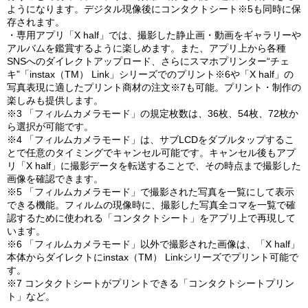
ようになります。デジタル現像後にコンタクトシート※5も同時に保
存されます。
・専用アプリ「X half」では、撮影した静止画・動画をギャラリーや
アルバムを鑑賞するように楽しめます。また、アプリ上から各種
SNSへのダイレクトアップロード、さらにスマホプリンター“チェ
キ”「instax（TM） Link」シリーズでのプリント※6や「X half」の
写真表現に適したプリント商材の注文※7も可能。プリント・制作の
楽しみも提供します。
※3 「フィルムカメラモード」の規定枚数は、36枚、54枚、72枚か
ら選択が可能です。
※4 「フィルムカメラモード」は、サブLCDをダブルタップするこ
とで任意のタイミングでキャンセル可能です。キャンセル後もアプ
リ「X half」に撮影データを転送することで、その時点まで撮影した
画像を確認できます。
※5 「フィルムカメラモード」で撮影された写真を一覧にして表示
できる機能。フィルムの現像時に、撮影した写真全コマを一覧で確
認するために使われる「コンタクトシート」をアプリ上で再現して
います。
※6 「フィルムカメラモード」以外で撮影された画像は、「X half」
本体からダイレクトにinstax（TM） Linkシリーズでプリント可能で
す。
※7 コンタクトシートがプリントできる「コンタクトシートプリン
ト」など。