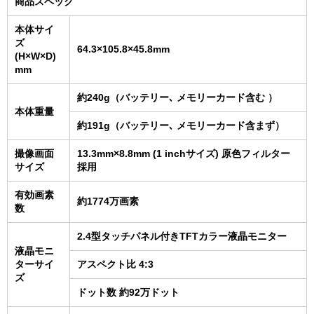
商品スペック
本体サイ
ズ
64.3×105.8×45.8mm
(H×W×D)
mm
約240g（バッテリー､ メモリーカード含む ）
本体重量
約191g（バッテリー､ メモリーカード含まず）
撮像画面
13.3mm×8.8mm (1 inchサイズ) 原色フィルター
サイズ
採用
有効画素
約1774万画素
数
2.4型タッチパネル付きTFTカラー液晶モニター
液晶モニ
ターサイ
アスペクト比 4:3
ズ
ドット数 約92万ドット