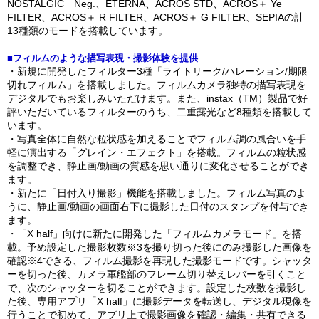
NOSTALGIC Neg.、ETERNA、ACROS STD、ACROS＋ Ye
FILTER、ACROS＋ R FILTER、ACROS＋ G FILTER、SEPIAの計
13種類のモードを搭載しています。
■フィルムのような描写表現・撮影体験を提供
・新規に開発したフィルター3種「ライトリーク/ハレーション/期限
切れフィルム」を搭載しました。フィルムカメラ独特の描写表現を
デジタルでもお楽しみいただけます。また、instax（TM）製品で好
評いただいているフィルターのうち、二重露光など8種類を搭載して
います。
・写真全体に自然な粒状感を加えることでフィルム調の風合いを手
軽に演出する「グレイン・エフェクト」を搭載。フィルムの粒状感
を調整でき、静止画/動画の質感を思い通りに変化させることができ
ます。
・新たに「日付入り撮影」機能を搭載しました。フィルム写真のよ
うに、静止画/動画の画面右下に撮影した日付のスタンプを付与でき
ます。
・「X half」向けに新たに開発した「フィルムカメラモード」を搭
載。予め設定した撮影枚数※3を撮り切った後にのみ撮影した画像を
確認※4できる、フィルム撮影を再現した撮影モードです。シャッタ
ーを切った後、カメラ軍艦部のフレーム切り替えレバーを引くこと
で、次のシャッターを切ることができます。設定した枚数を撮影し
た後、専用アプリ「X half」に撮影データを転送し、デジタル現像を
行うことで初めて、アプリ上で撮影画像を確認・編集・共有できる