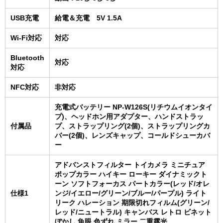
USB充電
給電＆充電 5V 1.5A
Wi-Fi対応
対応
Bluetooth
対応
対応
NFC対応
非対応
充電式バッテリー NP-W126S(リチウムイオンタイ
プ)、ヘッドホン用アダプター、ハンドストラッ
付属品
プ、ストラップリング(2個)、ストラップリングカ
バー(2個)、レンズキャップ、コールドシューカバ
ー
アドバンストフィルター トイカメラ ミニチュア
ポップカラー ハイキー ローキー ダイナミックト
ーン ソフトフォーカス パートカラー(レッド/オレ
仕様1
ンジ/イエロー/グリーン/ブルー/パープル) ライト
リーク ハレーション 期限切れフィルム(グリーン/
レッド/ニュートラル) キャンバス レトロ ビネット
ぼかし 魚眼 色ずれ ミラー 二重露光