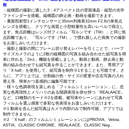
能
・縦構図の撮影に適した3：4アスペクト比の背面液晶・縦型の光学
ファインダーを搭載。縦構図の静止画・動画を撮影できます。
・裏面照射型1インチセンサーと35mm判換算32mm F2.8の単焦点
レンズを搭載し、クリアな画質と小型軽量性を高いレベルで両立し
ます。焦点距離はレンズ付フィルム「写ルンです（TM）」と同じ焦
点距離であり、「写ルンです（TM）」で慣れ親しんだ画角での撮影
をお楽しみいただけます。
・撮影と撮影の間にフレーム切り替えレバーを引くことで、ハーフ
サイズカメラのように2枚の縦構図の写真を組み合わせた組写真を簡
単に作れる「2in1」機能を搭載しました。動画と動画、静止画と動
画の組み合わせでも組写真を作ることができます。また、専用アプ
リ「X half」を使用して、組写真を制作※1することも可能です。さ
らに、アプリ上では、分割線の色・サイズの変更や左右写真の入れ
替え等、簡単かつ直感的に編集可能です。
・様々な色調表現を楽しめる「フィルムシミュレーション」に、忠
実な色再現性とメリハリのある階調表現を併せ持つ「REALAACE」
など、13種類のモード※2を搭載。被写体やシーンにあわせて写真
フィルムを選ぶ感覚で多彩な色表現をお楽しみいただけます。
※1 動画を含んだ組写真はカメラ内部のみで制作可能、アプリでは
制作できません。
※2 「X half」のフィルムシミュレーションにはPROVIA、Velvia、
ASTIA、CLASSIC CHROME、REALA ACE、CLASSIC Neg.、