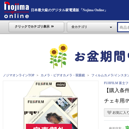
日本最大級のデジタル家電通販「Nojima Online」
クリックでカテゴリ表示
全カテゴリ
ノジマオンラインTOP
カメラ・ビデオカメラ・双眼鏡
フィルムカメラ/インスタ
FUJIFILM 富士
【購入条件の
チェキ用/PH
発送目安：