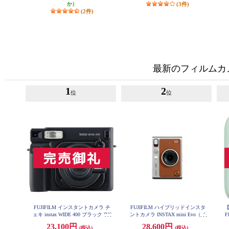
か）
(3件)
(2件)
最新のフィルムカ
1
2
位
位
FUJIFILM インスタントカメラ チ
FUJIFILM ハイブリッドインスタ
【
ェキ instax WIDE 400 ブラック INS
ントカメラ INSTAX mini Evo（イ
WIDE400-BLK
ンスタックスミニエボ）ブラウン
i
23,100円
28,600円
(税込)
(税込)
INS-mini-EVO-BR-C