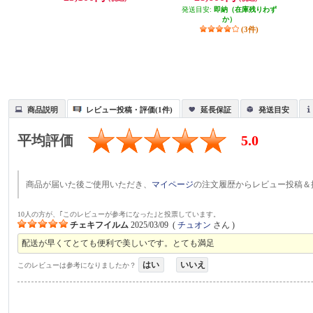
発送目安:
即納（在庫残りわず
か）
(3件)
商品説明
レビュー投稿・評価(1件)
延長保証
発送目安
平均評価
5.0
商品が届いた後ご使用いただき、
マイページ
の注文履歴からレビュー投稿＆
10人の方が、｢このレビューが参考になった｣と投票しています。
チェキフイルム
2025/03/09
(
チュオン
さん )
配送が早くてとても便利で美しいです。とても満足
はい
いいえ
このレビューは参考になりましたか？