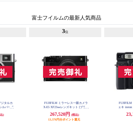
富士フイルムの最新人気商品
3
位
トデジタルカ
FUJIFILM ミラーレス一眼カメラ
FUJIFI
I シルバー F
X-E5 XF23㎜レンズキット [ブラッ
ェキ insta
W
ク/日英2か国語モデル] X-E5LK-23-
267,520円
23
込)
(税込)
B-JP
13,376円分ポイント還元