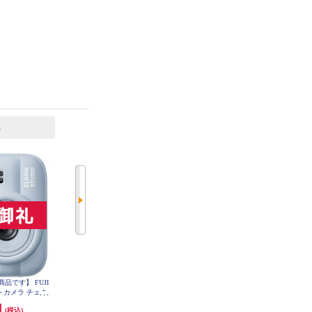
6
7
位
位
位
品です】 FUJI
【購入条件のある商品です】 FUJI
【購入条件のある商品です】 FUJI
ントカメラ チェキ
FILM インスタントカメラ チェキ
FILM インスタントカメラ チェキ
ブルー INSMINI13B
instax mini 13 ピンク INSMINI13PI
instax mini 13 ホワイト INSMINI13
円
12,100円
12,100円
(税込)
(税込)
(税込)
E
NK
WHITE