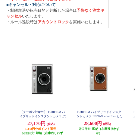
■キャンセル・対応について
・制限超過や転売目的と判断した場合は
予告なく注文キ
ャンセル
いたします。
・ルール逸脱時は
アカウントロック
を実施いたします。
【クーポン対象外】 FUJIFILM ハ
FUJIFILM ハイブリッドインスタ
F
イブリッドインスタントカメラ IN
ントカメラ INSTAX mini Evo（イ
ェ
STAX mini Evo（インスタックス
ンスタックスミニエボ）ブラウン
27,170円
28,600円
(税込)
(税込)
INS-mini-EVO-BR-C
ミニエボ）ブラック INS-mini-EVO
-BK-C
1,358円分ポイント還元
発送目安:
即納（在庫残りわず
発送目安:
即納（在庫残りわず
か）