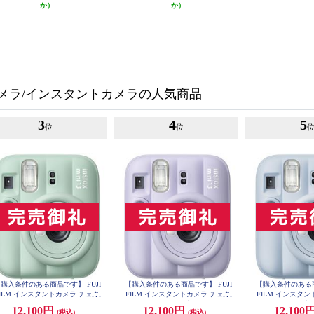
か）
か）
メラ/インスタントカメラの人気商品
3
4
5
位
位
購入条件のある商品です】 FUJI
【購入条件のある商品です】 FUJI
【購入条件のある商
FILM インスタントカメラ チェキ
FILM インスタントカメラ チェキ
FILM インスタ
nstax mini 13 グリーン INSMINI13
instax mini 13 パープル INSMINI13
instax mini 13 
12,100円
12,100円
12,100
(税込)
(税込)
GREEN
PURPLE
LU