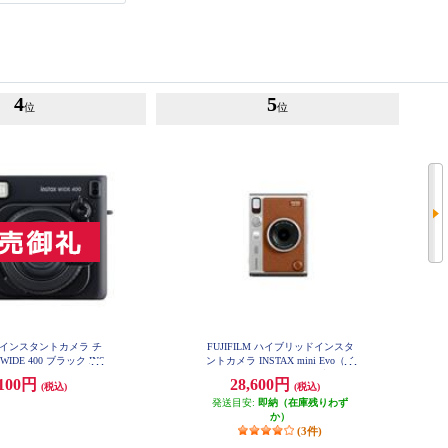
4
5
位
位
LM インスタントカメラ チ
FUJIFILM ハイブリッドインスタ
x WIDE 400 ブラック INS
ントカメラ INSTAX mini Evo（イ
IDE400-BLK
ンスタックスミニエボ）ブラウン
,100円
28,600円
(税込)
(税込)
INS-mini-EVO-BR-C
発送目安:
即納（在庫残りわず
か）
(3件)