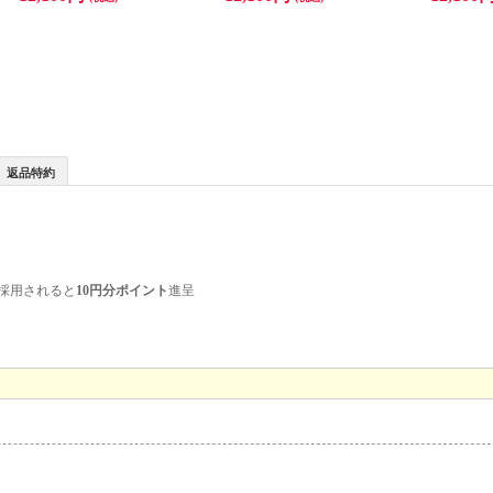
返品特約
採用されると
10円分ポイント
進呈