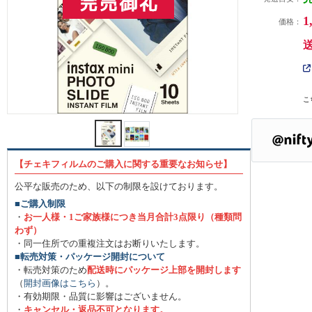
1
価格：
こ
【チェキフィルムのご購入に関する重要なお知らせ】
公平な販売のため、以下の制限を設けております。
■ご購入制限
・
お一人様・1ご家族様につき当月合計3点限り（種類問
わず）
・同一住所での重複注文はお断りいたします。
■転売対策・パッケージ開封について
・転売対策のため
配送時にパッケージ上部を開封します
（
開封画像はこちら
）。
・有効期限・品質に影響はございません。
・
キャンセル・返品不可となります。