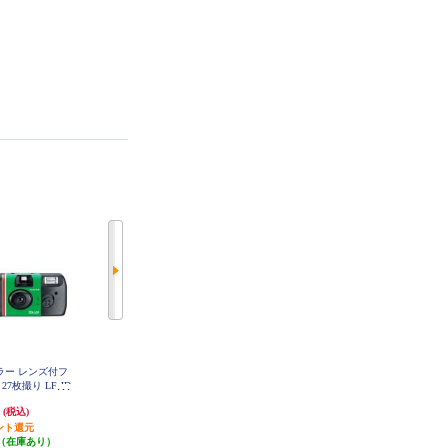
ジカラー レンズ付フ
FUJIFILM インスタントカメラ チ
ELECOM instax(チェキ)mini film用
7枚撮り LF-JD
ェキ instax mini Evo Cinema INS-M
マグネットフォトフレーム ブラッ
-27SH-1
INI-EVO-CINEMA
ク IC-PCMGBK
円
52,250円
1,980円
(税込)
(税込)
(税込)
ント還元
2,612円分ポイント還元
発送目安:
3営業日
（在庫あり）
発送目安:
即納（在庫あり）