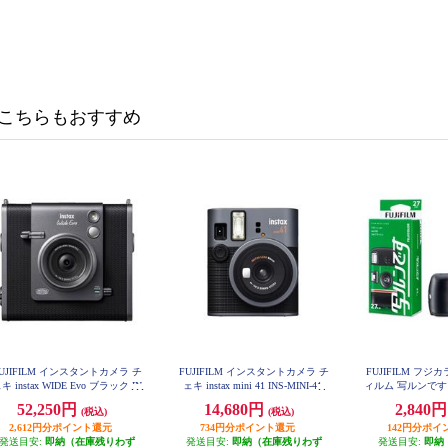
こちらもおすすめ
UJIFILM インスタントカメラ チ
FUJIFILM インスタントカメラ チ
FUJIFILM フ
キ instax WIDE Evo ブラック IN
ェキ instax mini 41 INS-MINI-41
ィルム 写ルンです 2
S-WIDE-EVO-BK
V1-SP-FL
52,250円
14,680円
2,840
(税込)
(税込)
2,612円分ポイント還元
734円分ポイント還元
142円分ポイ
発送目安:
即納（在庫残りわず
発送目安:
即納（在庫残りわず
発送目安:
即納