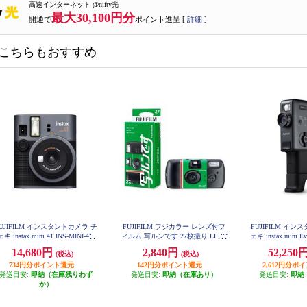
高速インターネット @nifty光
最大30,100円分
開通で
ポイント進呈 [
詳細
]
こちらもおすすめ
UJIFILM インスタントカメラ チ
FUJIFILM フジカラー レンズ付フ
FUJIFILM イ
ェキ instax mini 41 INS-MINI-41
ィルム 写ルンです 27枚撮り LF-JD
ェキ instax mini E
V1-SP-FL-27SH-1
INI-EVO-
14,680円
2,840円
52,250
(税込)
(税込)
734円分ポイント還元
142円分ポイント還元
2,612円分ポ
発送目安:
即納（在庫残りわず
発送目安:
即納（在庫あり）
発送目安:
即納
か）