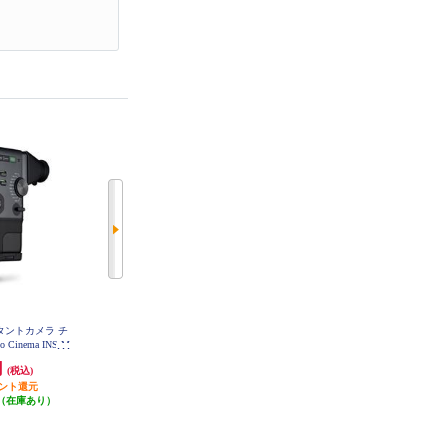
ンスタントカメラ チ
ELECOM instax(チェキ)mini film用
DJI DJI Osmo Action クィックリリ
vo Cinema INS-M
マグネットフォトフレーム ブラッ
ース アダプターマウント AC2043
CINEMA
ク IC-PCMGBK
円
1,980円
2,680円
(税込)
(税込)
(税込)
イント還元
発送目安:
3営業日
26円分ポイント還元
（在庫あり）
発送目安:
10営業日