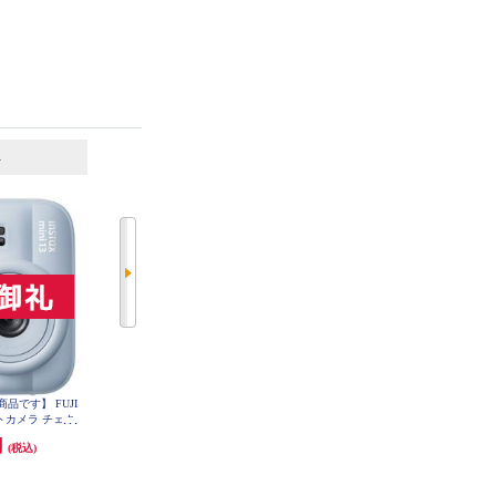
6
7
位
位
位
品です】 FUJI
【購入条件のある商品です】 FUJI
【購入条件のある商品です】 FUJI
ントカメラ チェキ
FILM インスタントカメラ チェキ
FILM インスタントカメラ チェキ
ブルー INSMINI13B
instax mini 13 ピンク INSMINI13PI
instax mini 13 ホワイト INSMINI13
円
12,100円
12,100円
(税込)
(税込)
(税込)
E
NK
WHITE