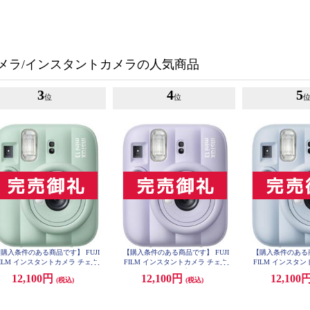
メラ/インスタントカメラの人気商品
3
4
5
位
位
購入条件のある商品です】 FUJI
【購入条件のある商品です】 FUJI
【購入条件のある商
FILM インスタントカメラ チェキ
FILM インスタントカメラ チェキ
FILM インスタ
nstax mini 13 グリーン INSMINI13
instax mini 13 パープル INSMINI13
instax mini 13 
12,100円
12,100円
12,100
(税込)
(税込)
GREEN
PURPLE
LU