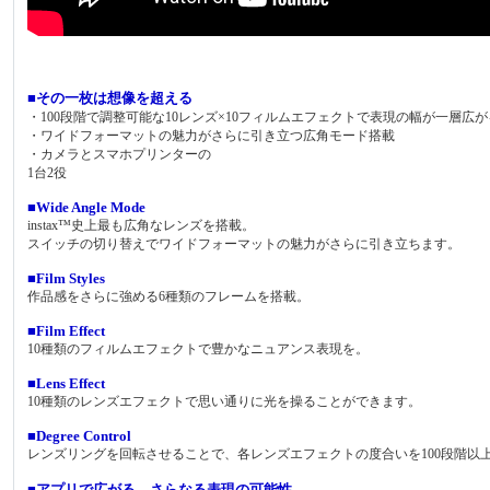
■その一枚は想像を超える
・100段階で調整可能な10レンズ×10フィルムエフェクトで表現の幅が一層広が
・ワイドフォーマットの魅力がさらに引き立つ広角モード搭載
・カメラとスマホプリンターの
1台2役
■Wide Angle Mode
instax™史上最も広角なレンズを搭載。
スイッチの切り替えでワイドフォーマットの魅力がさらに引き立ちます。
■Film Styles
作品感をさらに強める6種類のフレームを搭載。
■Film Effect
10種類のフィルムエフェクトで豊かなニュアンス表現を。
■Lens Effect
10種類のレンズエフェクトで思い通りに光を操ることができます。
■Degree Control
レンズリングを回転させることで、各レンズエフェクトの度合いを100段階以
■アプリで広がる、さらなる表現の可能性