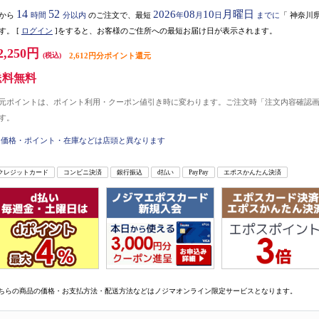
14
52
2026
08
10
月曜日
から
時間
分以内
のご注文で、最短
年
月
日
までに
「
神奈川
す。
[
ログイン
]をすると、お客様のご住所への最短お届け日が表示されます。
2,250円
(税込)
2,612円分ポイント還元
送料無料
元ポイントは、ポイント利用・クーポン値引き時に変わります。ご注文時「注文内容確認
す。
価格・ポイント・在庫などは店頭と異なります
クレジットカード
コンビニ決済
銀行振込
d払い
PayPay
エポスかんたん決済
ちらの商品の価格・お支払方法・配送方法などはノジマオンライン限定サービスとなります。