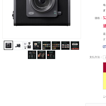
今
ま
5
価格：
還
ま
支払方法：
こ