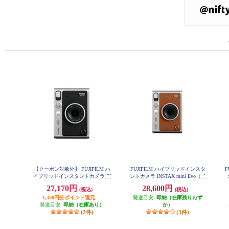
【クーポン対象外】 FUJIFILM ハ
FUJIFILM ハイブリッドインスタ
F
イブリッドインスタントカメラ IN
ントカメラ INSTAX mini Evo（イ
STAX mini Evo（インスタックス
ンスタックスミニエボ）ブラウン
27,170円
28,600円
(税込)
(税込)
INS-mini-EVO-BR-C
ミニエボ）ブラック INS-mini-EVO
-BK-C
1,358円分ポイント還元
発送目安:
即納（在庫残りわず
発送目安:
即納（在庫あり）
か）
(2件)
(3件)