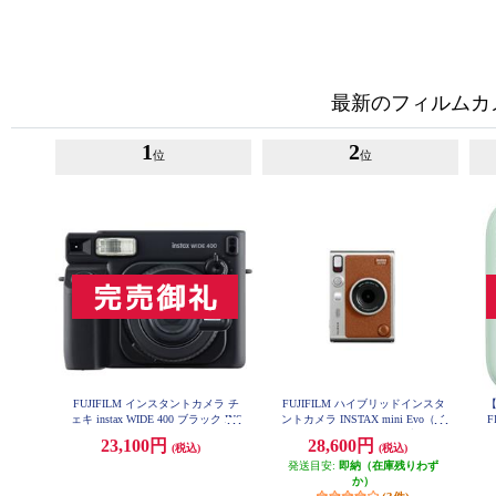
最新のフィルムカ
1
2
位
位
FUJIFILM インスタントカメラ チ
FUJIFILM ハイブリッドインスタ
【
ェキ instax WIDE 400 ブラック INS
ントカメラ INSTAX mini Evo（イ
WIDE400-BLK
ンスタックスミニエボ）ブラウン
i
23,100円
28,600円
(税込)
(税込)
INS-mini-EVO-BR-C
発送目安:
即納（在庫残りわず
か）