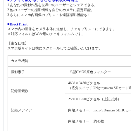
1.あなたの撮影作品を世界中のユーザーとシェアできる。
2.他のユーザーの撮影情報を自分のカメラに設定可能。
3.さらにスマホ内画像のプリントや遠隔撮影機能も！
■Diect Print
スマホ内の画像をカメラ本体に送信し、チェキプリントにできます。
※対応フィルムはWide用のチェキフィルムです。
【主な仕様】
スマホ版サイトは横にスクロールしてご確認いただけます。
カメラ機能
撮影素子
1/3型CMOS原色フィルター
4608 × 3456ピクセル
（広角スイッチONかつmicro SDカー
記録画素数
2560 × 1920ピクセル（上記以外）
記録メディア
内蔵メモリー、micro SD/micro SDHC
内蔵メモリー： 約45枚