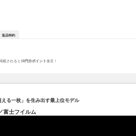
返品特約
掲載されると
10円分ポイント
進呈！
像を超える一枚」を生み出す最上位モデル
動画／富士フイルム