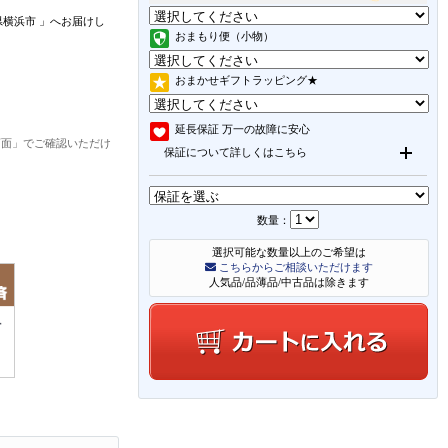
県横浜市
」
へお届けし
おまもり便（小物）
おまかせギフトラッピング★
延長保証
万一の故障に安心
画面」でご確認いただけ
保証について詳しくはこちら
数量：
選択可能な数量以上のご希望は
こちらからご相談いただけます
人気品/品薄品/中古品は除きます