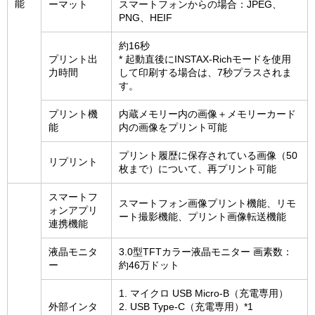
能
ーマット
スマートフォンからの場合：JPEG、
PNG、HEIF
約16秒
プリント出
* 起動直後にINSTAX-Richモードを使用
力時間
して印刷する場合は、7秒プラスされま
す。
プリント機
内蔵メモリー内の画像＋メモリーカード
能
内の画像をプリント可能
プリント履歴に保存されている画像（50
リプリント
枚まで）について、再プリント可能
スマートフ
スマートフォン画像プリント機能、リモ
ォンアプリ
ート撮影機能、プリント画像転送機能
連携機能
液晶モニタ
3.0型TFTカラー液晶モニター 画素数：
ー
約46万ドット
1. マイクロ USB Micro-B（充電専用）
外部インタ
2. USB Type-C（充電専用）*1