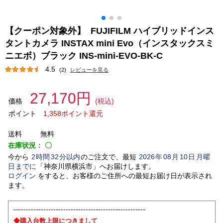
【クーポン対象外】 FUJIFILM ハイブリッドインス
タントカメラ INSTAX mini Evo（インスタックスミ
ニエボ）ブラック INS-mini-EVO-BK-C
4.5
(2)
レビューを見る
27,170円
価格
(税込)
ポイント
1,358ポイント還元
送料
無料
在庫状況：
〇
今から
2
時間
32
分以内
のご注文で、最短
2026
年
08
月
10
日
月曜
日
までに
「
神奈川県横浜市
」
へお届けします。
ログイン
をすると、お客様のご住所への最短お届け日が表示され
ます。
-----------------------------------------------------
◆購入台数上限につきまして