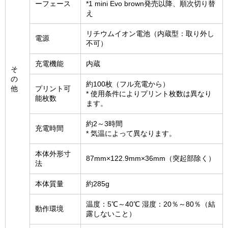
ーフェース
*1 mini Evo brown発売以降、順次切り替
え
リチウムイオン電池（内蔵型：取り外し
電源
不可）
充電機能
内蔵
そ
の
約100枚（フル充電から）
他
プリント可
* 使用条件によりプリント枚数は異なり
能枚数
ます。
約2～3時間
充電時間
* 気温によって異なります。
本体外形寸
87mm×122.9mm×36mm（突起部除く）
法
本体質量
約285g
温度：5℃～40℃ 湿度：20％～80％（結
動作環境
露しないこと）