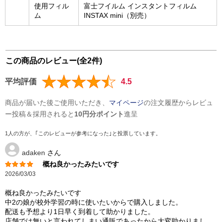
使用フィル
富士フイルム インスタントフィルム
ム
INSTAX mini（別売）
この商品のレビュー(全2件)
平均評価
4.5
商品が届いた後ご使用いただき、
マイページ
の注文履歴からレビュ
ー投稿＆採用されると
10円分ポイント
進呈
1人の方が、｢このレビューが参考になった｣と投票しています。
adaken
さん
概ね良かったみたいです
2026/03/03
概ね良かったみたいです
中2の娘が校外学習の時に使いたいからで購入しました。
配送も予想より1日早く到着して助かりました。
店舗では無いと言われてしまい通販であったから大変助かりまし