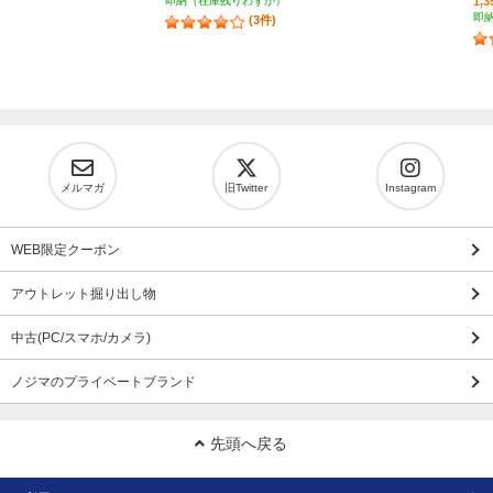
即納（在庫残りわずか）
1,
即
(3件)
メルマガ
旧Twitter
Instagram
WEB限定クーポン
アウトレット掘り出し物
中古(PC/スマホ/カメラ)
ノジマのプライベートブランド
先頭へ戻る