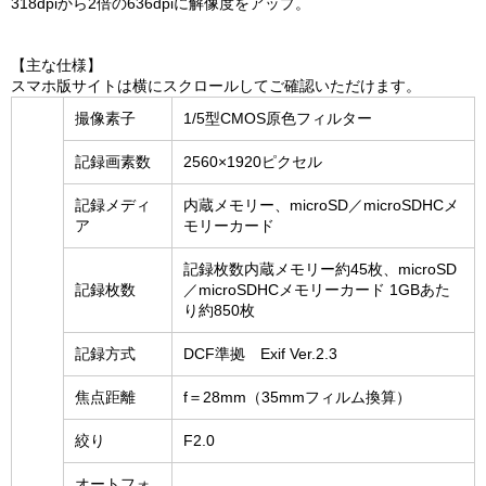
318dpiから2倍の636dpiに解像度をアップ。
【主な仕様】
スマホ版サイトは横にスクロールしてご確認いただけます。
撮像素子
1/5型CMOS原色フィルター
記録画素数
2560×1920ピクセル
記録メディ
内蔵メモリー、microSD／microSDHCメ
ア
モリーカード
記録枚数内蔵メモリー約45枚、microSD
記録枚数
／microSDHCメモリーカード 1GBあた
り約850枚
記録方式
DCF準拠 Exif Ver.2.3
焦点距離
f＝28mm（35mmフィルム換算）
絞り
F2.0
オートフォ