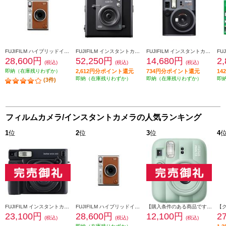
FUJIFILM ハイブリッドインスタントカメラ INSTAX mini Evo（インスタックスミニエボ）ブラウン INS-mini-EVO-BR-C
FUJIFILM インスタントカメラ チェキ instax WIDE Evo ブラック INS-WIDE-EVO-BK
FUJIFILM インスタントカメラ チェキ instax mini 41 INS-MINI-41
28,600円
52,250円
14,680円
2
(税込)
(税込)
(税込)
即納（在庫残りわずか）
2,612円分ポイント還元
734円分ポイント還元
1
即納（在庫残りわずか）
即納（在庫残りわずか）
即
(3件)
フィルムカメラ/インスタントカメラの人気ランキング
1
位
2
位
3
位
4
FUJIFILM インスタントカメラ チェキ instax WIDE 400 ブラック INSWIDE400-BLK
FUJIFILM ハイブリッドインスタントカメラ INSTAX mini Evo（インスタックスミニエボ）ブラウン INS-mini-EVO-BR-C
【購入条件のある商品です】 FUJIFILM インスタントカメラ チェキ instax mini 13 グリーン INSMINI13GREEN
23,100円
28,600円
12,100円
2
(税込)
(税込)
(税込)