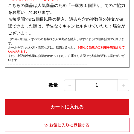
こちらの商品は人気商品のため「一家族１個限り」でのご協力
をお願いしております。
※短期間での2個目以降の購入、過去を含め複数個の注文が確
認できました際は、予告なくキャンセルさせていただく場合が
ございます。
（25年2月追記）すべてのお客様が人気商品を購入しやすいように制限を設けておりま
す。
ルールを守れない方・悪質な方は、転売とみなし、
予告なく当店のご利用を制限させて
いただきます。
また、上記精査作業に負荷がかかっており、在庫有り表記でも納期が遅れる場合がござ
います。
-----------------------------------------------------
－
＋
数量
1
カートに入れる