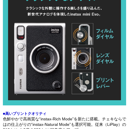
■高いプリントクオリティ
色鮮やかで高画質な“instax-Rich Mode”を新たに搭載。チェキならで
はの仕上がりの“instax-Natural Mode”も選択可能。従来（LiPlay）の