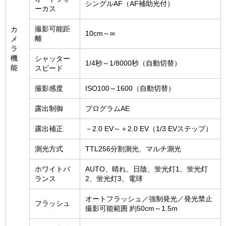
シングルAF（AF補助光付）
ーカス
撮影可能距
カ
10cm～∞
離
メ
ラ
機
シャッター
1/4秒～1/8000秒（自動切替）
能
スピード
撮影感度
ISO100～1600（自動切替）
露出制御
プログラムAE
露出補正
－2.0 EV～＋2.0 EV（1/3 EVステップ）
測光方式
TTL256分割測光、マルチ測光
ホワイトバ
AUTO、晴れ、日陰、蛍光灯1、蛍光灯
ランス
2、蛍光灯3、電球
オートフラッシュ／強制発光／発光禁止
フラッシュ
撮影可能範囲 約50cm～1.5m