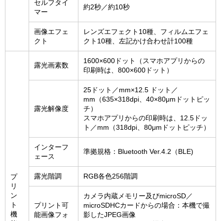
セルフタイ
約2秒／約10秒
マー
画像エフェ
レンズエフェクト10種、フィルムエフェ
クト
クト10種、左記かけ合わせ計100種
1600×600ドット（スマホアプリからの
露光画素数
印刷時は、800×600ドット）
25ドット／mm×12.5 ドット／
mm（635×318dpi、40×80μmドットピッ
露光解像度
チ）
スマホアプリからの印刷時は、12.5ドッ
ト／mm（318dpi、80μmドットピッチ）
インターフ
準拠規格：Bluetooth Ver.4.2（BLE)
ェース
露光階調
RGB各色256階調
プ
リ
ン
カメラ内蔵メモリー及びmicroSD／
ト
プリント可
microSDHCカードからの場合：本機で撮
機
能画像フォ
影したJPEG画像