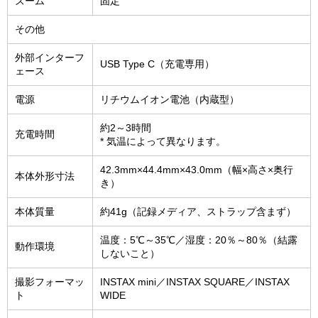
ズーム
固定
その他
外部インターフ
USB Type C（充電専用）
ェース
電源
リチウムイオン電池（内蔵型）
約2～3時間
充電時間
* 気温によって異なります。
42.3mm×44.4mm×43.0mm（幅×高さ×奥行
本体外形寸法
き）
本体質量
約41g（記録メディア、ストラップ含まず）
温度：5℃～35℃／湿度：20％～80％（結露
動作環境
しないこと）
撮影フォーマッ
INSTAX mini／INSTAX SQUARE／INSTAX
ト
WIDE