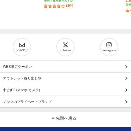
即納（在庫残りわずか）
1,
即
(3件)
メルマガ
旧Twitter
Instagram
WEB限定クーポン
アウトレット掘り出し物
中古(PC/スマホ/カメラ)
ノジマのプライベートブランド
先頭へ戻る