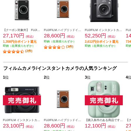
【クーポン対象外】 FUJIFILM ハイブリッドインスタントカメラ INSTAX mini Evo（インスタックスミニエボ）ブラック INS-mini-EVO-BK-C
FUJIFILM ハイブリッドインスタントカメラ INSTAX mini Evo（インスタックスミニエボ）ブラウン INS-mini-EVO-BR-C
FUJIFILM インスタントカメラ チェキ instax WIDE Evo ブラック INS-WIDE-EVO-BK
27,170円
28,600円
52,250円
1
(税込)
(税込)
(税込)
1,358円分ポイント還元
即納（在庫残りわずか）
2,612円分ポイント還元
7
即納（在庫残りわずか）
即納（在庫残りわずか）
即
(3件)
(2件)
フィルムカメラ/インスタントカメラの人気ランキング
1
位
2
位
3
位
4
FUJIFILM インスタントカメラ チェキ instax WIDE 400 ブラック INSWIDE400-BLK
FUJIFILM ハイブリッドインスタントカメラ INSTAX mini Evo（インスタックスミニエボ）ブラウン INS-mini-EVO-BR-C
【購入条件のある商品です】 FUJIFILM インスタントカメラ チェキ instax mini 13 グリーン INSMINI13GREEN
23,100円
28,600円
12,100円
2
(税込)
(税込)
(税込)