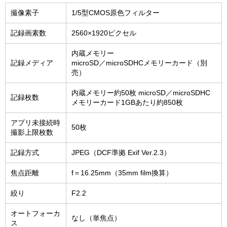
撮像素子
1/5型CMOS原色フィルター
記録画素数
2560×1920ピクセル
内蔵メモリー
記録メディア
microSD／microSDHCメモリーカード（別
売）
内蔵メモリー約50枚 microSD／microSDHC
記録枚数
メモリーカード1GBあたり約850枚
アプリ未接続時
50枚
撮影上限枚数
記録方式
JPEG（DCF準拠 Exif Ver.2.3）
焦点距離
f＝16.25mm（35mm film換算）
絞り
F2.2
オートフォーカ
なし（単焦点）
ス