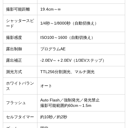
撮影可能距離
19.4cm～∞
シャッタースピ
1/4秒～1/8000秒（自動切換え）
ード
撮影感度
ISO100～1600（自動切換え）
露出制御
プログラムAE
露出補正
-2.0EV～＋2.0EV（1/3EVステップ）
測光方式
TTL256分割測光、マルチ測光
ホワイトバラン
オート
ス
Auto Flash／強制発光／発光禁止
フラッシュ
撮影可能範囲約60cm～1.5m
セルフタイマー
約10秒／約2秒