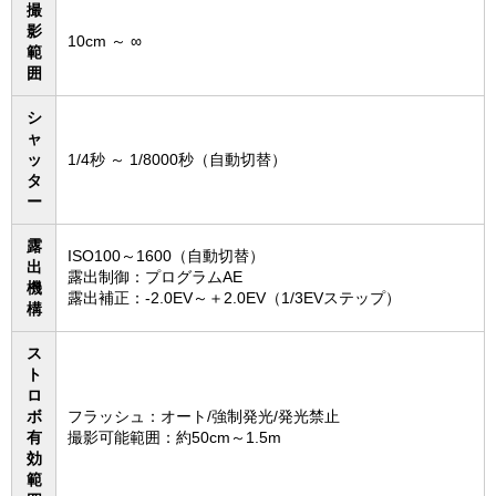
撮
影
10cm ～ ∞
範
囲
シ
ャ
ッ
1/4秒 ～ 1/8000秒（自動切替）
タ
ー
露
ISO100～1600（自動切替）
出
露出制御：プログラムAE
機
露出補正：-2.0EV～＋2.0EV（1/3EVステップ）
構
ス
ト
ロ
ボ
フラッシュ：オート/強制発光/発光禁止
有
撮影可能範囲：約50cm～1.5m
効
範