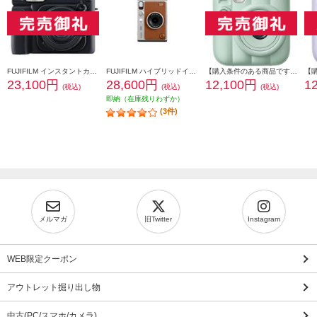
FUJIFILM インスタントカメラ チェキ instax WIDE 400 ブラック INSWIDE400-BLK
FUJIFILM ハイブリッドインスタントカメラ INSTAX mini Evo（インスタックスミニエボ）ブラウン INS-mini-EVO-BR-C
【購入条件のある商品です】 FUJIFILM インスタントカメラ チェキ instax mini 13 グリーン INSMINI13GREEN
23,100円
28,600円
12,100円
1
(税込)
(税込)
(税込)
即納（在庫残りわずか）
(3件)
メルマガ
旧Twitter
Instagram
WEB限定クーポン
アウトレット掘り出し物
中古(PC/スマホ/カメラ)