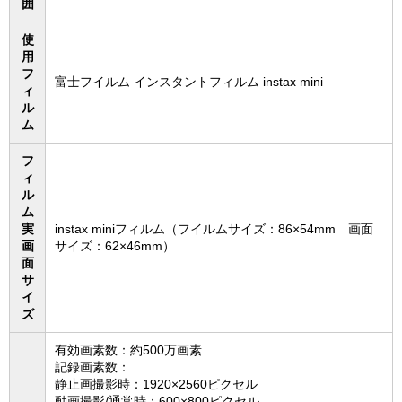
囲
使
用
フ
富士フイルム インスタントフィルム instax mini
ィ
ル
ム
フ
ィ
ル
ム
実
instax miniフィルム（フイルムサイズ：86×54mm 画面
画
サイズ：62×46mm）
面
サ
イ
ズ
有効画素数：約500万画素
記録画素数：
静止画撮影時：1920×2560ピクセル
動画撮影/通常時：600×800ピクセル