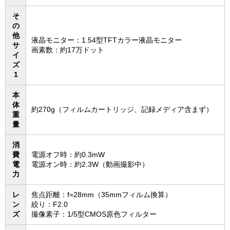
そ
の
他
液晶モニター：1.54型TFTカラー液晶モニター
サ
画素数：約17万ドット
イ
ズ
1
本
体
約270g（フィルムカートリッジ、記録メディア含まず）
重
量
消
費
電源オフ時：約0.3mW
電
電源オン時：約2.3W（動画撮影中）
力
レ
焦点距離：f=28mm（35mmフィルム換算）
ン
絞り：F2.0
ズ
撮像素子：1/5型CMOS原色フィルター