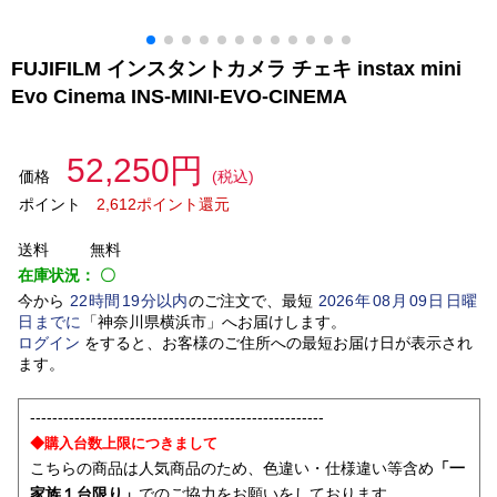
FUJIFILM インスタントカメラ チェキ instax mini
Evo Cinema INS-MINI-EVO-CINEMA
52,250円
価格
(税込)
ポイント
2,612ポイント還元
送料
無料
在庫状況：
〇
今から
22
時間
19
分以内
のご注文で、最短
2026
年
08
月
09
日
日曜
日
までに
「
神奈川県横浜市
」
へお届けします。
ログイン
をすると、お客様のご住所への最短お届け日が表示され
ます。
-----------------------------------------------------
◆購入台数上限につきまして
こちらの商品は人気商品のため、色違い・仕様違い等含め
「一
家族１台限り」
でのご協力をお願いをしております。