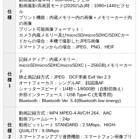
動画撮影/高画質モード(2020のみ)時：1080×1440ピクセ
仕
ル
様
プリント機能：内蔵メモリー内の画像＋メモリーカード内
の画像
プリント可能画像フォーマット：
カメラ内蔵メモリー及びmicroSD/microSDHC/SDXCカー
ドからの場合：本機で撮影したJPEG画像
スマートフォンからの場合：JPEG、PNG、HEIF
記録メディア：内蔵メモリー、
microSD/microSDHC/microSDXC (～256GB)メモリーカー
ド
仕
静止画記録方式：JPEG DCF準拠 Exif Ver 2.3
様
オートフォーカス：シングルAF、顔認識AF
1
シャッタースピード：1/4秒～1/8000秒（自動切換え）
外部インターフェース：USB Type-C (充電専用)
Bluetooth：Bluetooth Ver. 5.4(Bluetooth low energy)
動画記録方式：MP4 MPEG-4 AVC/H.264、AAC
動画フレームレート：24p
仕
動画ビットレート STANDARD：2.5Mbps、HIGH-
様
QUALITY：9.0Mbps
2
スマートフォンアプリ連携機能：スマートフォン画像プリ