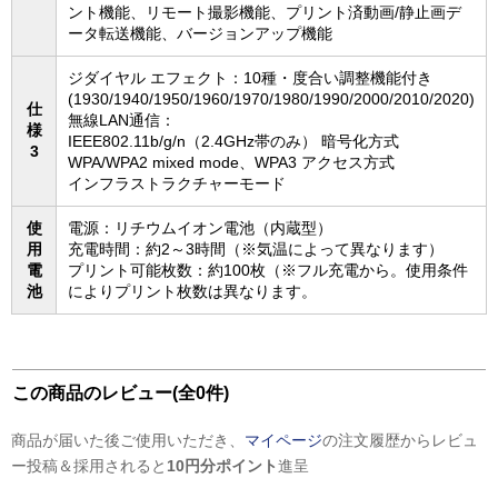
ント機能、リモート撮影機能、プリント済動画/静止画デ
ータ転送機能、バージョンアップ機能
ジダイヤル エフェクト：10種・度合い調整機能付き
(1930/1940/1950/1960/1970/1980/1990/2000/2010/2020)
仕
無線LAN通信：
様
IEEE802.11b/g/n（2.4GHz帯のみ） 暗号化方式
3
WPA/WPA2 mixed mode、WPA3 アクセス方式
インフラストラクチャーモード
使
電源：リチウムイオン電池（内蔵型）
用
充電時間：約2～3時間（※気温によって異なります）
電
プリント可能枚数：約100枚（※フル充電から。使用条件
池
によりプリント枚数は異なります。
この商品のレビュー(全0件)
商品が届いた後ご使用いただき、
マイページ
の注文履歴からレビュ
ー投稿＆採用されると
10円分ポイント
進呈