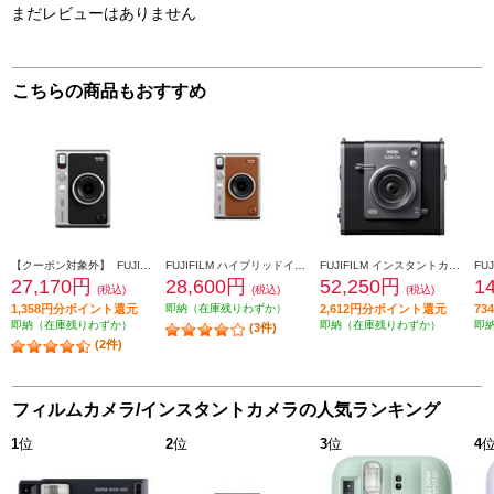
まだレビューはありません
こちらの商品もおすすめ
【クーポン対象外】 FUJIFILM ハイブリッドインスタントカメラ INSTAX mini Evo（インスタックスミニエボ）ブラック INS-mini-EVO-BK-C
FUJIFILM ハイブリッドインスタントカメラ INSTAX mini Evo（インスタックスミニエボ）ブラウン INS-mini-EVO-BR-C
FUJIFILM インスタントカメラ チェキ instax WIDE Evo ブラック INS-WIDE-EVO-BK
27,170円
28,600円
52,250円
1
(税込)
(税込)
(税込)
1,358円分ポイント還元
即納（在庫残りわずか）
2,612円分ポイント還元
7
即納（在庫残りわずか）
即納（在庫残りわずか）
即
(3件)
(2件)
フィルムカメラ/インスタントカメラの人気ランキング
1
位
2
位
3
位
4