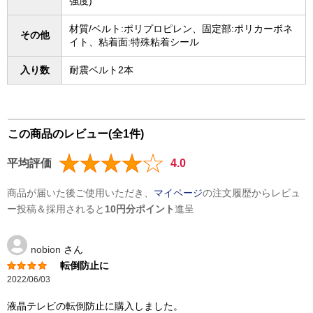
強度)
材質/ベルト:ポリプロピレン、固定部:ポリカーボネ
その他
イト、粘着面:特殊粘着シール
入り数
耐震ベルト2本
この商品のレビュー(全1件)
平均評価
4.0
商品が届いた後ご使用いただき、
マイページ
の注文履歴からレビュ
ー投稿＆採用されると
10円分ポイント
進呈
nobion
さん
転倒防止に
2022/06/03
液晶テレビの転倒防止に購入しました。