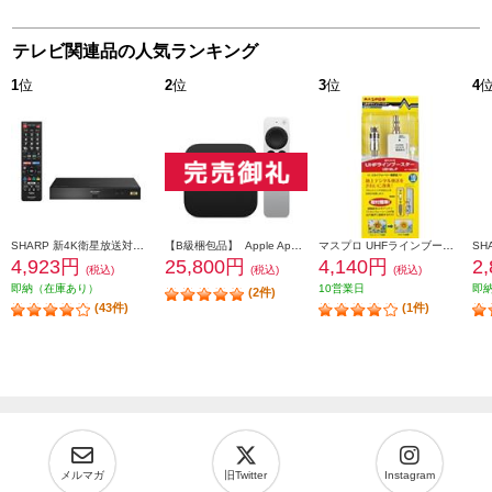
テレビ関連品の人気ランキング
1
位
2
位
3
位
4
SHARP 新4K衛星放送対応４Ｋチューナー 4S-C00AS1
【B級梱包品】 Apple Apple TV 4K 【32GB/2021年モデル】 MXGY2J-A
マスプロ UHFラインブースター 地デジ増幅 ホワイト UB18L-P
4,923円
25,800円
4,140円
2
(税込)
(税込)
(税込)
即納（在庫あり）
10営業日
即
(2件)
(43件)
(1件)
メルマガ
旧Twitter
Instagram