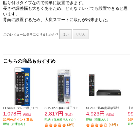
貼り付けタイプなので簡単に設置できます。
長さや調整幅も大きくあるため、どんなテレビでも設置できると思
います。
背面に設置するため、大変スマートに取付が出来ました。
このレビューは参考になりましたか？
はい
いいえ
こちらの商品もおすすめ
ELSONIC テレビ用リモコン【パナソニック製デジタルテレビ専用リモコン】 ECCTVRPA
SHARP AQUOS純正リモコン AN-58RC1
SHARP 新4K衛星放送対応４Ｋチューナー 4S-C00AS1
1,078円
2,817円
4,923円
9
(税込)
(税込)
(税込)
32円分ポイント還元
即納（在庫残りわずか）
即納（在庫あり）
2
即納（在庫あり）
即
(3件)
(43件)