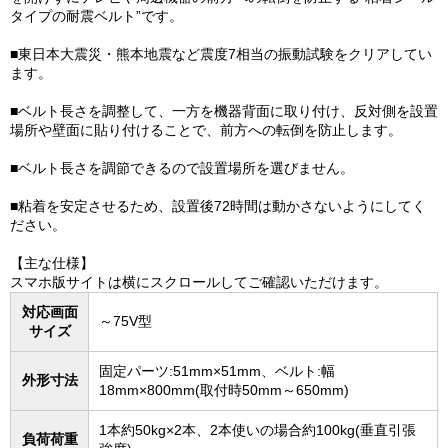
タイプの耐震ベルト”です。
■東日本大震災・熊本地震など震度7相当の振動試験をクリアしてい
ます。
■ベルト長さを調整して、一方を機器背面に取り付け、反対側を設置
場所や壁面に貼り付けることで、前方への転倒を防止します。
■ベルト長さを調節できるので設置場所を選びません。
■粘着を安定させるため、設置後72時間は動かさないようにしてく
ださい。
【主な仕様】
スマホ版サイトは横にスクロールしてご確認いただけます。
対応画面
～75V型
サイズ
固定パーツ:51mm×51mm、ベルト:幅
外形寸法
18mm×800mm(取付時50mm～650mm)
1本約50kg×2本、2本使いの場合約100kg(垂直引張
負荷荷重