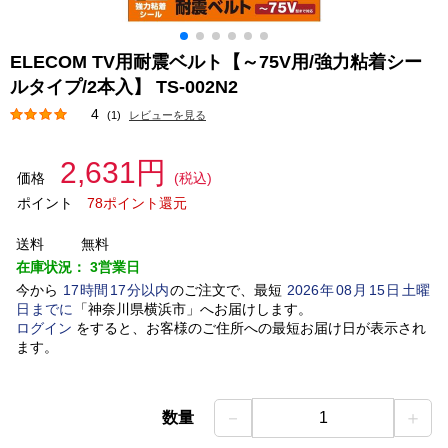
ELECOM TV用耐震ベルト【～75V用/強力粘着シー
ルタイプ/2本入】 TS-002N2
4
(1)
レビューを見る
2,631円
価格
(税込)
ポイント
78ポイント還元
送料
無料
在庫状況：
3営業日
今から
17
時間
17
分以内
のご注文で、最短
2026
年
08
月
15
日
土曜
日
までに
「
神奈川県横浜市
」
へお届けします。
ログイン
をすると、お客様のご住所への最短お届け日が表示され
ます。
－
＋
数量
1