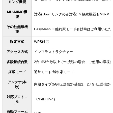
ミング機能
MU-MIMO機
対応(Downリンクのみ対応) ※接続機器もMU-
能
その他無線機
EasyMesh ※離れ家モード有効時はご利用いた
能
設定方式
WPS対応
アクセス方式
インフラストラクチャー
多段接続台数
2台 ※3台数以上での接続の場合、ご使用の環境
搭載モード
通常モード/離れ家モード
アンテナ(本
内蔵タイプ(5GHz:送信2×受信2、2.4GHz:送信2×
数)
対応プロトコ
TCP/IP(IPv4)
ル
自動ファーム