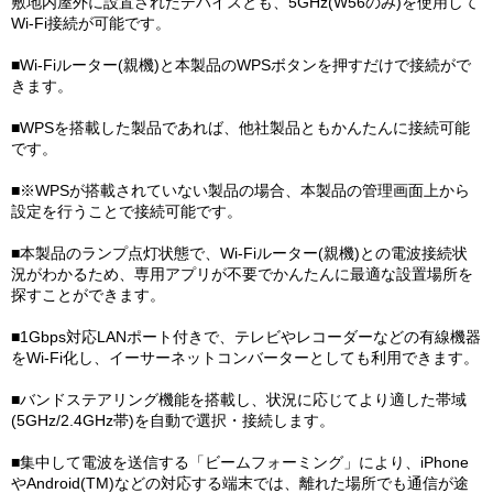
敷地内屋外に設置されたデバイスとも、5GHz(W56のみ)を使用して
Wi-Fi接続が可能です。
■Wi-Fiルーター(親機)と本製品のWPSボタンを押すだけで接続がで
きます。
■WPSを搭載した製品であれば、他社製品ともかんたんに接続可能
です。
■※WPSが搭載されていない製品の場合、本製品の管理画面上から
設定を行うことで接続可能です。
■本製品のランプ点灯状態で、Wi-Fiルーター(親機)との電波接続状
況がわかるため、専用アプリが不要でかんたんに最適な設置場所を
探すことができます。
■1Gbps対応LANポート付きで、テレビやレコーダーなどの有線機器
をWi-Fi化し、イーサーネットコンバーターとしても利用できます。
■バンドステアリング機能を搭載し、状況に応じてより適した帯域
(5GHz/2.4GHz帯)を自動で選択・接続します。
■集中して電波を送信する「ビームフォーミング」により、iPhone
やAndroid(TM)などの対応する端末では、離れた場所でも通信が途