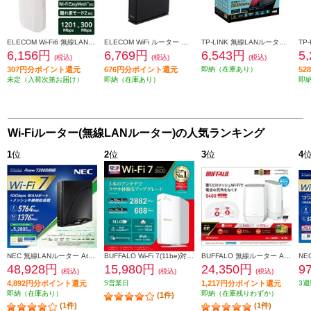
ELECOM Wi-Fi6 無線LAN中継器 コンセント直挿し型 EasyMesh ビームフォーミング ギガビットLANポート搭載 ホワイト WTC-X1500GC-W
ELECOM WiFi ルーター 親機 Wi-Fi 6 11ax 11ac 1201+300Mbps IPv6 (IPoE)対応 中継器 離れ家モード ブラック WRC-X1500GS2-B
TP-LINK 無線LANルーター AX1800【Wi-Fi6 1201+574Mbps メッシュWiFi EasyMesh対応 IPoE IPv6対応 3年保】 Archer-AX1800
6,156円
6,769円
6,543円
5
(税込)
(税込)
(税込)
307円分ポイント還元
676円分ポイント還元
即納（在庫あり）
5
未定（入荷次第お届け）
即納（在庫あり）
即
Wi-Fiルーター(無線LANルーター)の人気ランキング
1
位
2
位
3
位
4
NEC 無線LANルーター Aterm【親機/Wi-Fi7/5764+1376Mbps/メッシュ中継機能搭載/黒】PA-7200D8BE PA7200D8BE
BUFFALO Wi-Fi 7(11be)対応デュアルバンドWi-Fiルーター 2882+688Mbps AirStation WSR3600BE4P-WH
BUFFALO 無線ルーター AirStation【Wi-Fi 6E 対応/トライバンドルーター/2個セット】 WNR-5400XE6P-2S
48,928円
15,980円
24,350円
9
(税込)
(税込)
(税込)
4,892円分ポイント還元
5営業日
1,217円分ポイント還元
3週
即納（在庫あり）
即納（在庫残りわずか）
(1件)
(1件)
(1件)