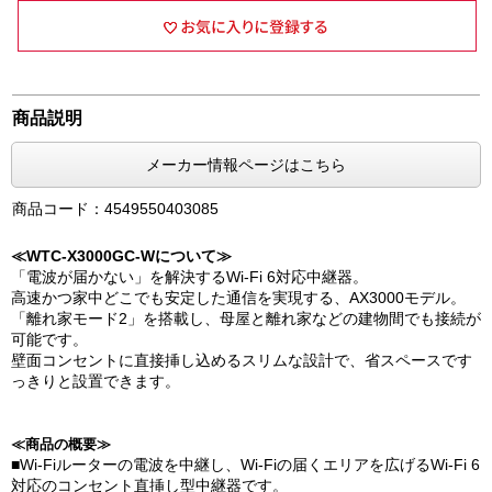
商品説明
メーカー情報ページはこちら
商品コード：4549550403085
≪WTC-X3000GC-Wについて≫
「電波が届かない」を解決するWi-Fi 6対応中継器。
高速かつ家中どこでも安定した通信を実現する、AX3000モデル。
「離れ家モード2」を搭載し、母屋と離れ家などの建物間でも接続が
可能です。
壁面コンセントに直接挿し込めるスリムな設計で、省スペースです
っきりと設置できます。
≪商品の概要≫
■Wi-Fiルーターの電波を中継し、Wi-Fiの届くエリアを広げるWi-Fi 6
対応のコンセント直挿し型中継器です。