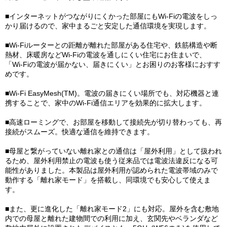
■インターネットがつながりにくかった部屋にもWi-Fiの電波をしっ
かり届けるので、家中まるごと安定した通信環境を実現します。
■Wi-Fiルーターとの距離が離れた部屋がある住宅や、鉄筋構造や断
熱材、床暖房などWi-Fiの電波を通しにくい住宅にお住まいで、
「Wi-Fiの電波が届かない、届きにくい」とお困りのお客様におすす
めです。
■Wi-Fi EasyMesh(TM)。電波の届きにくい場所でも、対応機器と連
携することで、家中のWi-Fi通信エリアを効果的に拡大します。
■高速ローミングで、お部屋を移動して接続先が切り替わっても、再
接続がスムーズ。快適な通信を維持できます。
■母屋と繋がっていない離れ家との通信は「屋外利用」として扱われ
るため、屋外利用禁止の電波も使う従来品では電波法違反になる可
能性がありました。本製品は屋外利用が認められた電波帯域のみで
動作する「離れ家モード」を搭載し、同環境でも安心して使えま
す。
■また、更に進化した「離れ家モード2」にも対応。屋外を含む敷地
内での母屋と離れた建物間での利用に加え、玄関先やベランダなど