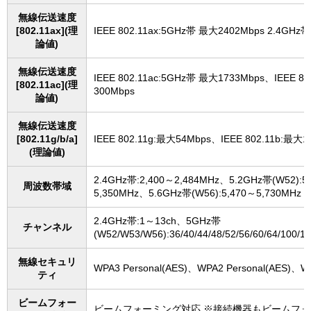
無線伝送速度
[802.11ax](理
IEEE 802.11ax:5GHz帯 最大2402Mbps 2.4GHz
論値)
無線伝送速度
IEEE 802.11ac:5GHz帯 最大1733Mbps、IEEE 8
[802.11ac](理
300Mbps
論値)
無線伝送速度
[802.11g/b/a]
IEEE 802.11g:最大54Mbps、IEEE 802.11b:最大1
(理論値)
2.4GHz帯:2,400～2,484MHz、5.2GHz帯(W52):5
周波数帯域
5,350MHz、5.6GHz帯(W56):5,470～5,730MHz
2.4GHz帯:1～13ch、5GHz帯
チャンネル
(W52/W53/W56):36/40/44/48/52/56/60/64/100/10
無線セキュリ
WPA3 Personal(AES)、WPA2 Personal(AES)、WP
ティ
ビームフォー
ビームフォーミング対応 ※接続機器もビームフ