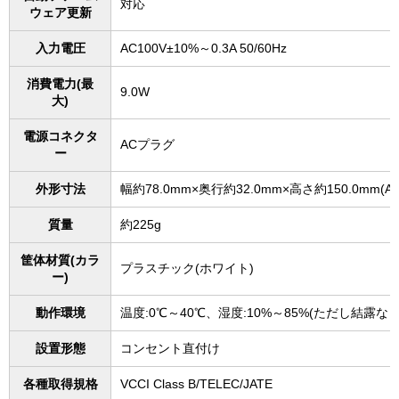
対応
ウェア更新
入力電圧
AC100V±10%～0.3A 50/60Hz
消費電力(最
9.0W
大)
電源コネクタ
ACプラグ
ー
外形寸法
幅約78.0mm×奥行約32.0mm×高さ約150.0mm(
質量
約225g
筐体材質(カラ
プラスチック(ホワイト)
ー)
動作環境
温度:0℃～40℃、湿度:10%～85%(ただし結露な
設置形態
コンセント直付け
各種取得規格
VCCI Class B/TELEC/JATE