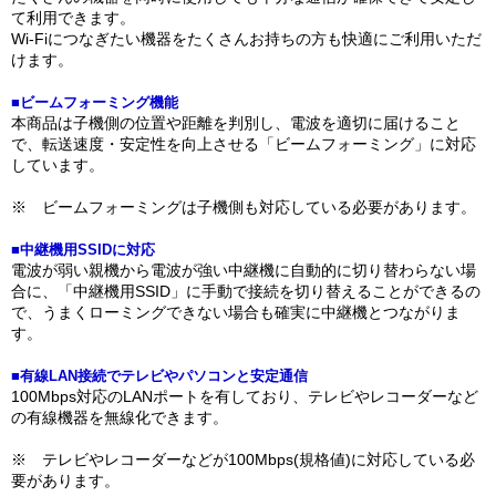
て利用できます。
Wi-Fiにつなぎたい機器をたくさんお持ちの方も快適にご利用いただ
けます。
■ビームフォーミング機能
本商品は子機側の位置や距離を判別し、電波を適切に届けること
で、転送速度・安定性を向上させる「ビームフォーミング」に対応
しています。
※ ビームフォーミングは子機側も対応している必要があります。
■中継機用SSIDに対応
電波が弱い親機から電波が強い中継機に自動的に切り替わらない場
合に、「中継機用SSID」に手動で接続を切り替えることができるの
で、うまくローミングできない場合も確実に中継機とつながりま
す。
■有線LAN接続でテレビやパソコンと安定通信
100Mbps対応のLANポートを有しており、テレビやレコーダーなど
の有線機器を無線化できます。
※ テレビやレコーダーなどが100Mbps(規格値)に対応している必
要があります。