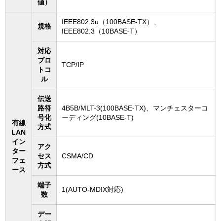
値）
IEEE802.3u（100BASE-TX）、
規格
IEEE802.3（10BASE-T）
対応
プロ
TCP/IP
トコ
ル
伝送
路符
4B5B/MLT-3(100BASE-TX)、マンチェスターコ
号化
ーディング(10BASE-T)
有線
方式
LAN
イン
アク
ター
セス
CSMA/CD
フェ
方式
ース
端子
1(AUTO-MDIX対応)
数
デー