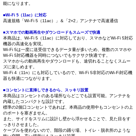
能になります。
■Wi-Fi 5（11ac）に対応
高速規格「Wi-Fi 5（11ac）」＆「2×2」アンテナで高速通信
■スマホでの動画再生やダウンロードもスムーズで快適
本商品は、Wi-Fi 5（11ac）に対応しており、スマホなどWi-Fi 5対応
機器の高速化を実現。
Wi-Fi 5は一度に送受信できるデータ量が多いため、複数のスマホや
Wi-Fi 5対応機器を同時につないでもサクサク快適です。
スマホからの動画再生やダウンロードも、途切れることなくスムー
ズに楽しめます。
Wi-Fi 4（11n）にも対応しているので、Wi-Fi 5非対応のWi-Fi対応機
器も快適につながります。
■コンセントに直挿しできるから、スッキリ設置
本商品はコンセントのある場所ならどこでも設置可能。アンテナを
内蔵したコンパクトな設計です。
標準の2個口コンセントであれば、本商品の使用中もコンセントの上
のポートを塞ぎません。
また、サイドをスリムに設計し壁から浮かせることで、見た目をす
っきりさせました。
ケーブルを使わないので、階段の踊り場、トイレ・脱衣所のような