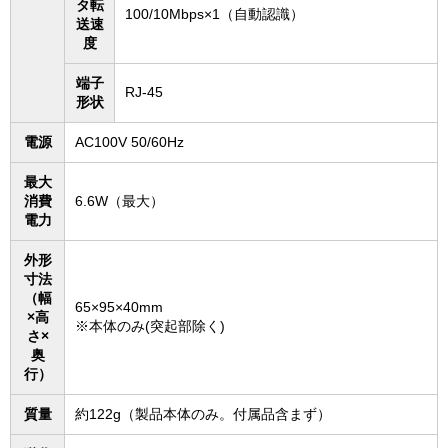
タ転
100/10Mbps×1（自動認識）
送速
度
端子
RJ-45
形状
電源
AC100V 50/60Hz
最大
消費
6.6W（最大）
電力
外形
寸法
（幅
65×95×40mm
×高
※本体のみ(突起部除く)
さ×
奥
行）
質量
約122g（製品本体のみ。付属品含まず）