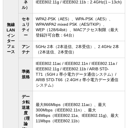
ネ
IEEE802.11g / IEEE802.11b：2.4GHz(1～13ch)
ル）
セキ
WPA2-PSK（AES）、WPA-PSK（AES）、
ュリ
WPA/WPA2 mixed PSK（AES/TKIP）、
無線
ティ
WEP（128/64bit）、MACアクセス制限（最大
LAN
ー
登録許可台数：64台）
イン
ター
フェ
アン
5GHz 2本（2本送信、2本受信）、2.4GHz 2本
ース
テナ
（2本送信、2本受信）
IEEE802.11ac / IEEE802.11n / IEEE802.11a /
IEEE802.11g / IEEE802.11b / ARIB STD-
準拠
T71（5GHｚ帯小電力データ通信システム）/
規格
ARIB STD-T66（2.4GHｚ帯小電力データ通信
システム）
デー
タ転
最大866Mbps（IEEE802.11ac）、最大
送速
300Mbps（IEEE802.11n）、最大
度
54Mbps（IEEE802.11a、IEEE802.11g)、最大
（理
11Mbps（IEEE802.11b）
論