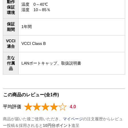
動作
温度 0～40℃
保証
湿度 10～85％
環境
保証
1年間
期間
VCCI
VCCI Class B
適合
主な
付属
LANポートキャップ、取扱説明書
品
この商品のレビュー(全1件)
平均評価
4.0
商品が届いた後ご使用いただき、
マイページ
の注文履歴からレビュ
ー投稿＆採用されると
10円分ポイント
進呈