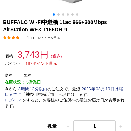
BUFFALO Wi-Fi中継機 11ac 866+300Mbps
AirStation WEX-1166DHPL
4
(1)
レビューを見る
3,743円
価格
(税込)
ポイント
187ポイント還元
送料
無料
在庫状況：
5営業日
今から
8
時間
12
分以内
のご注文で、最短
2026
年
08
月
19
日
水曜
日
までに
「
神奈川県横浜市
」
へお届けします。
ログイン
をすると、お客様のご住所への最短お届け日が表示され
ます。
－
＋
数量
1