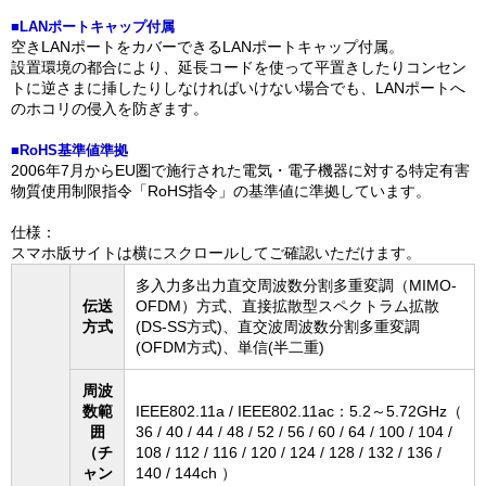
■LANポートキャップ付属
空きLANポートをカバーできるLANポートキャップ付属。
設置環境の都合により、延長コードを使って平置きしたりコンセン
トに逆さまに挿したりしなければいけない場合でも、LANポートへ
のホコリの侵入を防ぎます。
■RoHS基準値準拠
2006年7月からEU圏で施行された電気・電子機器に対する特定有害
物質使用制限指令「RoHS指令」の基準値に準拠しています。
仕様：
スマホ版サイトは横にスクロールしてご確認いただけます。
多入力多出力直交周波数分割多重変調（MIMO-
伝送
OFDM）方式、直接拡散型スペクトラム拡散
方式
(DS-SS方式)、直交波周波数分割多重変調
(OFDM方式)、単信(半二重)
周波
数範
IEEE802.11a / IEEE802.11ac：5.2～5.72GHz（
囲
36 / 40 / 44 / 48 / 52 / 56 / 60 / 64 / 100 / 104 /
（チ
108 / 112 / 116 / 120 / 124 / 128 / 132 / 136 /
ャン
140 / 144ch ）