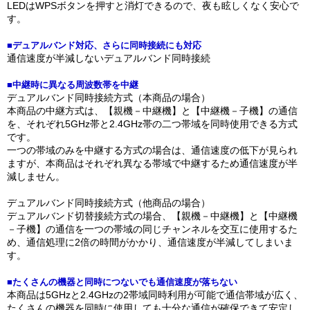
LEDはWPSボタンを押すと消灯できるので、夜も眩しくなく安心で
す。
■デュアルバンド対応、さらに同時接続にも対応
通信速度が半減しないデュアルバンド同時接続
■中継時に異なる周波数帯を中継
デュアルバンド同時接続方式（本商品の場合）
本商品の中継方式は、【親機－中継機】と【中継機－子機】の通信
を、それぞれ5GHz帯と2.4GHz帯の二つ帯域を同時使用できる方式
です。
一つの帯域のみを中継する方式の場合は、通信速度の低下が見られ
ますが、本商品はそれぞれ異なる帯域で中継するため通信速度が半
減しません。
デュアルバンド同時接続方式（他商品の場合）
デュアルバンド切替接続方式の場合、【親機－中継機】と【中継機
－子機】の通信を一つの帯域の同じチャンネルを交互に使用するた
め、通信処理に2倍の時間がかかり、通信速度が半減してしまいま
す。
■たくさんの機器と同時につないでも通信速度が落ちない
本商品は5GHzと2.4GHzの2帯域同時利用が可能で通信帯域が広く、
たくさんの機器を同時に使用しても十分な通信が確保できて安定し