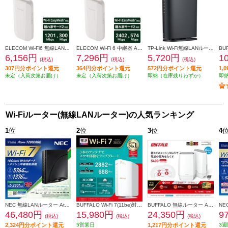
ELECOM Wi-Fi6 無線LAN中継器 コンセント直挿し型 EasyMesh ビームフォーミング ギガビットLANポート搭載 ホワイト WTC-X1500GC-W
ELECOM Wi-Fi 6 中継器 AX3000 コンセント直挿し 離れ家モード搭載 EasyMesh 2402+574Mbps 1Gbps有線LANポート ホワイト WTC-X3000GC-W
TP-Link Wi-Fi無線LANルーター【1300(5GHz)+600(2.4GHz)Mbps】 ArcherAC1900
6,156円
7,296円
5,720円
1
(税込)
(税込)
(税込)
307円分ポイント還元
364円分ポイント還元
572円分ポイント還元
1,
未定（入荷次第お届け）
未定（入荷次第お届け）
即納（在庫残りわずか）
即
Wi-Fiルーター(無線LANルーター)の人気ランキング
1
位
2
位
3
位
4
NEC 無線LANルーター Aterm【親機/Wi-Fi7/5764+1376Mbps/メッシュ中継機能搭載/黒】PA-7200D8BE PA7200D8BE
BUFFALO Wi-Fi 7(11be)対応デュアルバンドWi-Fiルーター 2882+688Mbps AirStation WSR3600BE4P-WH
BUFFALO 無線ルーター AirStation【Wi-Fi 6E 対応/トライバンドルーター/2個セット】 WNR-5400XE6P-2S
46,480円
15,980円
24,350円
9
(税込)
(税込)
(税込)
2,324円分ポイント還元
5営業日
1,217円分ポイント還元
3週