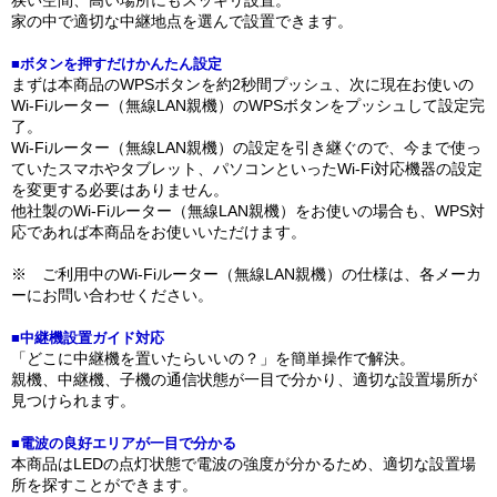
狭い空間、高い場所にもスッキリ設置。
家の中で適切な中継地点を選んで設置できます。
■ボタンを押すだけかんたん設定
まずは本商品のWPSボタンを約2秒間プッシュ、次に現在お使いの
Wi-Fiルーター（無線LAN親機）のWPSボタンをプッシュして設定完
了。
Wi-Fiルーター（無線LAN親機）の設定を引き継ぐので、今まで使っ
ていたスマホやタブレット、パソコンといったWi-Fi対応機器の設定
を変更する必要はありません。
他社製のWi-Fiルーター（無線LAN親機）をお使いの場合も、WPS対
応であれば本商品をお使いいただけます。
※ ご利用中のWi-Fiルーター（無線LAN親機）の仕様は、各メーカ
ーにお問い合わせください。
■中継機設置ガイド対応
「どこに中継機を置いたらいいの？」を簡単操作で解決。
親機、中継機、子機の通信状態が一目で分かり、適切な設置場所が
見つけられます。
■電波の良好エリアが一目で分かる
本商品はLEDの点灯状態で電波の強度が分かるため、適切な設置場
所を探すことができます。