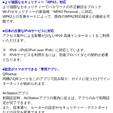
■より強固なセキュリティー「WPA3」対応
より強固なセキュリティーでパスワードの不正解読をブロック
Wi-Fiセキュリティーの新規格「WPA3 Personal」に対応。
WPA2との互換モードによって、既存のWPA2対応端末との接続も可
能です。
■日本の主要なIPv6サービスに対応
アクセス集中による影響が少ないIPv6 高速インターネットをご利用
いただけます。
※ IPv6（IPoE/IPv4 over IPv6）に対応しています。
※ IPv6サービスを利用するには、別途プロバイダとの契約が必要
となります。
■設定がスマホでできる「専用アプリ」
QRsetup
同梱のQRコードをこのアプリで読み取り、ガイドに従うだけでイン
ターネットが始められます。
AirStationアプリ
初期設定時、AirStationアプリの案内に従えば、アプリのみで初期設
定が完了できます。
また、従来通り、ルーターの設定やセキュリティー・ゲストポート
などの設定を変更できます。