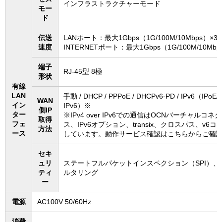
インフラストラクチャーモード
モー
ド
伝送
LANポート：最大1Gbps（1G/100M/10Mbps）×3
速度
INTERNETポート：最大1Gbps（1G/100M/10Mbp
端子
RJ-45型 8極
形状
有線
LAN
手動 / DHCP / PPPoE / DHCPv6-PD / IPv6（IPoE/I
WAN
イン
IPv6）※
側IP
ター
※IPv4 over IPv6での通信はOCNバーチャルコネ
取得
フェ
ス、IPv6オプション、transix、クロスパス、v6
方法
ース
しています。動作サービス確認はこちらからご確
セキ
ュリ
ステートフルパケットインスペクション（SPI）、
ティ
ルタリング
ー
電源
AC100V 50/60Hz
消費