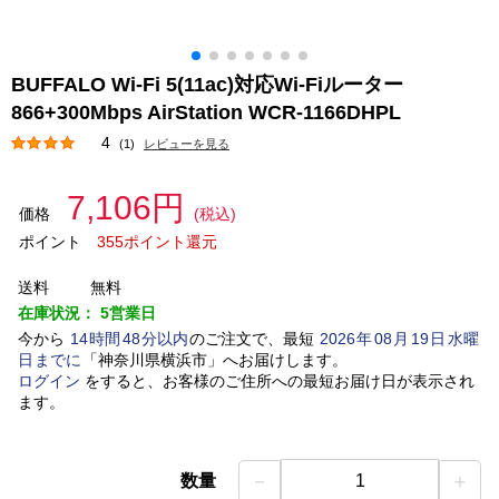
BUFFALO Wi-Fi 5(11ac)対応Wi-Fiルーター
866+300Mbps AirStation WCR-1166DHPL
4
(1)
レビューを見る
7,106円
価格
(税込)
ポイント
355ポイント還元
送料
無料
在庫状況：
5営業日
今から
14
時間
48
分以内
のご注文で、最短
2026
年
08
月
19
日
水曜
日
までに
「
神奈川県横浜市
」
へお届けします。
ログイン
をすると、お客様のご住所への最短お届け日が表示され
ます。
－
＋
数量
1