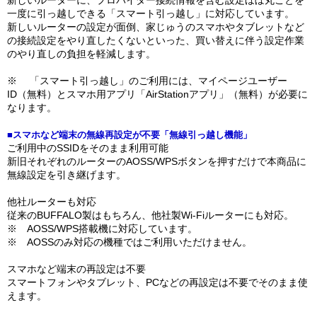
新しいルーターに、プロバイダー接続情報を含む設定ほぼ丸ごとを
一度に引っ越しできる「スマート引っ越し」に対応しています。
新しいルーターの設定が面倒、家じゅうのスマホやタブレットなど
の接続設定をやり直したくないといった、買い替えに伴う設定作業
のやり直しの負担を軽減します。
※ 「スマート引っ越し」のご利用には、マイページユーザー
ID（無料）とスマホ用アプリ「AirStationアプリ」（無料）が必要に
なります。
■スマホなど端末の無線再設定が不要「無線引っ越し機能」
ご利用中のSSIDをそのまま利用可能
新旧それぞれのルーターのAOSS/WPSボタンを押すだけで本商品に
無線設定を引き継げます。
他社ルーターも対応
従来のBUFFALO製はもちろん、他社製Wi-Fiルーターにも対応。
※ AOSS/WPS搭載機に対応しています。
※ AOSSのみ対応の機種ではご利用いただけません。
スマホなど端末の再設定は不要
スマートフォンやタブレット、PCなどの再設定は不要でそのまま使
えます。