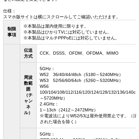
仕様：
スマホ版サイトは横にスクロールしてご確認いただけます。
※本製品は屋内使用に限ります。
制限
※本製品はひかりTVには対応していません。
事項
※本製品はマルチPPPoEには対応していません。
伝送
CCK、DSSS、OFDM、OFDMA、MIMO
方式
5GHz：
W52 36/40/44/48ch（5180～5240MHz）
周波
W53 52/56/60/64ch（5260～5320MHz）
数範
W56
囲
100/104/108/112/116/120/124/128/132/136/140c
（チ
～5720MHz）
ャン
2.4GHz：
ネ
1～13ch（2412～2472MHz）
ル）
※電波法によりW52/53は屋外使用禁止です。（
された場合を除く）
5GHz：