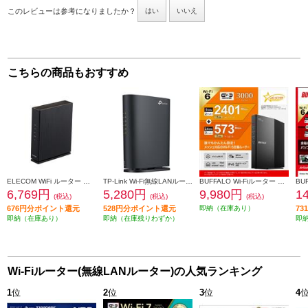
このレビューは参考になりましたか？
はい
いいえ
こちらの商品もおすすめ
ELECOM WiFi ルーター 親機 Wi-Fi 6 11ax 11ac 1201+300Mbps IPv6 (IPoE)対応 中継器 離れ家モード ブラック WRC-X1500GS2-B
TP-Link Wi-Fi無線LANルーター【1300(5GHz)+600(2.4GHz)Mbps】 ArcherAC1900
BUFFALO Wi-Fiルーター WSR-3000AX4L
6,769円
5,280円
9,980円
1
(税込)
(税込)
(税込)
676円分ポイント還元
528円分ポイント還元
即納（在庫あり）
7
即納（在庫あり）
即納（在庫残りわずか）
即
Wi-Fiルーター(無線LANルーター)の人気ランキング
1
位
2
位
3
位
4