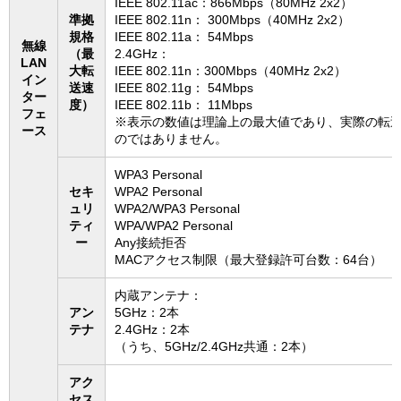
IEEE 802.11ac：866Mbps（80MHz 2x2）
準拠
IEEE 802.11n： 300Mbps（40MHz 2x2）
規格
IEEE 802.11a： 54Mbps
無線
（最
2.4GHz：
LAN
大転
IEEE 802.11n：300Mbps（40MHz 2x2）
イン
送速
IEEE 802.11g： 54Mbps
ター
度）
IEEE 802.11b： 11Mbps
フェ
※表示の数値は理論上の最大値であり、実際の転
ース
のではありません。
WPA3 Personal
セキ
WPA2 Personal
ュリ
WPA2/WPA3 Personal
ティ
WPA/WPA2 Personal
ー
Any接続拒否
MACアクセス制限（最大登録許可台数：64台）
内蔵アンテナ：
アン
5GHz：2本
テナ
2.4GHz：2本
（うち、5GHz/2.4GHz共通：2本）
アク
セス