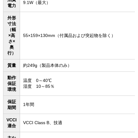
9.1W（最大）
電力
外形
寸法
（幅
×高
55×159×130mm（付属品および突起物を除く）
さ×
奥
行）
質量
約249g（製品本体のみ）
動作
温度 0～40℃
保証
湿度 10～85％
環境
保証
1年間
期間
VCCI
VCCI Class B、技適
適合