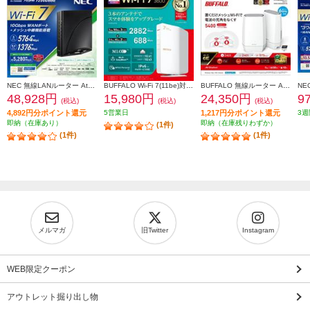
NEC 無線LANルーター Aterm【親機/Wi-Fi7/5764+1376Mbps/メッシュ中継機能搭載/黒】PA-7200D8BE PA7200D8BE
BUFFALO Wi-Fi 7(11be)対応デュアルバンドWi-Fiルーター 2882+688Mbps AirStation WSR3600BE4P-WH
BUFFALO 無線ルーター AirStation【Wi-Fi 6E 対応/トライバンドルーター/2個セット】 WNR-5400XE6P-2S
48,928円
15,980円
24,350円
9
(税込)
(税込)
(税込)
4,892円分ポイント還元
5営業日
1,217円分ポイント還元
3週
即納（在庫あり）
即納（在庫残りわずか）
(1件)
(1件)
(1件)
メルマガ
旧Twitter
Instagram
WEB限定クーポン
アウトレット掘り出し物