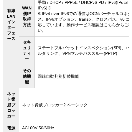
手動 / DHCP / PPPoE / DHCPv6-PD / IPv6(IPoE/IP
WAN
IPv6)※
有線
側IP
※IPv4 over IPv6での通信はOCNバーチャルコネ
LAN
取得
ス、IPv6オプション、transix、クロスパス、v6 
イン
方法
応しています。動作サービス確認はこちらからご
ター
い。
フェ
ース
セキ
ュリ
ステートフルパケットインスペクション(SPI)、パ
ティ
ルタリング、VPNマルチパススルー(PPTP)
ー
その
他機
回線自動判別切替機能
能
ネッ
ト脅
威ブ
ネット脅威ブロッカー2 ベーシック
ロッ
カー
電源
AC100V 50/60Hz