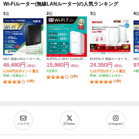
Wi-Fiルーター(無線LANルーター)の人気ランキング
1
位
2
位
3
位
4
NEC 無線LANルーター Aterm【親機/Wi-Fi7/5764+1376Mbps/メッシュ中継機能搭載/黒】PA-7200D8BE PA7200D8BE
BUFFALO Wi-Fi 7(11be)対応デュアルバンドWi-Fiルーター 2882+688Mbps AirStation WSR3600BE4P-WH
BUFFALO 無線ルーター AirStation【Wi-Fi 6E 対応/トライバンドルーター/2個セット】 WNR-5400XE6P-2S
46,480円
15,980円
24,350円
9
(税込)
(税込)
(税込)
2,324円分ポイント還元
5営業日
1,217円分ポイント還元
3週
即納（在庫あり）
即納（在庫残りわずか）
(1件)
(1件)
(1件)
メルマガ
旧Twitter
Instagram