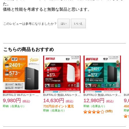
た。
価格と性能を考慮すると無難な製品と思います。
このレビューは参考になりましたか？
はい
いいえ
こちらの商品もおすすめ
BUFFALO Wi-Fiルーター WSR-3000AX4L
BUFFALO 無線LANルーター AirStation【親機/Wi-Fi 6E(11ax)対応/ネット脅威ブロッカー2対応/Wi-Fiルーター/ホワイト】 WSR-5400AX6P-WH
BUFFALO 無線LANルーター 【親機/11ax/ac/n/a/g/b 2401+573Mbps/ブラック】 WSR-3000AX4P-BK
9,980円
14,630円
12,980円
9
(税込)
(税込)
(税込)
即納（在庫あり）
731円分ポイント還元
即納（在庫あり）
4
即納（在庫あり）
即
(9件)