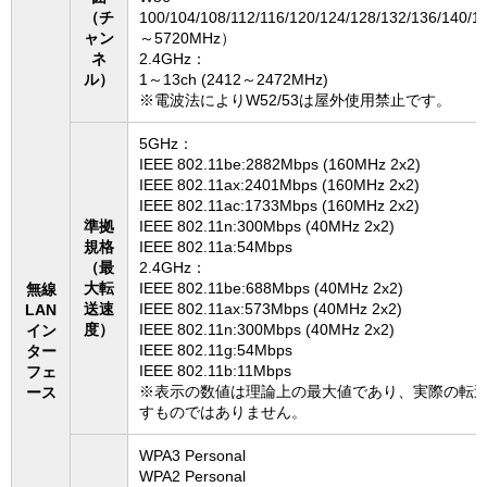
（チ
100/104/108/112/116/120/124/128/132/136/140/
ャン
～5720MHz）
ネ
2.4GHz：
ル）
1～13ch (2412～2472MHz)
※電波法によりW52/53は屋外使用禁止です。
5GHz：
IEEE 802.11be:2882Mbps (160MHz 2x2)
IEEE 802.11ax:2401Mbps (160MHz 2x2)
IEEE 802.11ac:1733Mbps (160MHz 2x2)
準拠
IEEE 802.11n:300Mbps (40MHz 2x2)
規格
IEEE 802.11a:54Mbps
（最
2.4GHz：
大転
IEEE 802.11be:688Mbps (40MHz 2x2)
無線
送速
IEEE 802.11ax:573Mbps (40MHz 2x2)
LAN
度）
IEEE 802.11n:300Mbps (40MHz 2x2)
イン
IEEE 802.11g:54Mbps
ター
IEEE 802.11b:11Mbps
フェ
※表示の数値は理論上の最大値であり、実際の転
ース
すものではありません。
WPA3 Personal
WPA2 Personal