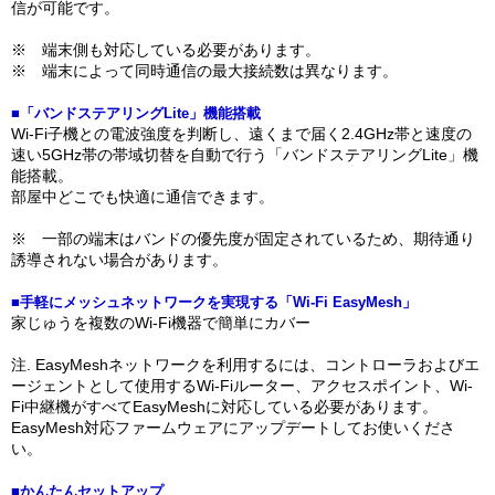
信が可能です。
※ 端末側も対応している必要があります。
※ 端末によって同時通信の最大接続数は異なります。
■「バンドステアリングLite」機能搭載
Wi-Fi子機との電波強度を判断し、遠くまで届く2.4GHz帯と速度の
速い5GHz帯の帯域切替を自動で行う「バンドステアリングLite」機
能搭載。
部屋中どこでも快適に通信できます。
※ 一部の端末はバンドの優先度が固定されているため、期待通り
誘導されない場合があります。
■手軽にメッシュネットワークを実現する「Wi-Fi EasyMesh」
家じゅうを複数のWi-Fi機器で簡単にカバー
注. EasyMeshネットワークを利用するには、コントローラおよびエ
ージェントとして使用するWi-Fiルーター、アクセスポイント、Wi-
Fi中継機がすべてEasyMeshに対応している必要があります。
EasyMesh対応ファームウェアにアップデートしてお使いくださ
い。
■かんたんセットアップ