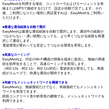
EasyMeshを利用する場合、コントローラおよびエージェントを有
線またはWPSで接続するだけで、設定が自動で完了します。その
後、ご利用になりたい場所に再設置すれば、EasyMeshをご利用い
ただけます。
■最適な通信経路を自動で選択
EasyMeshは最適な通信経路を自動で選択します。通信中の経路が
つながらない・遅い状態になっても、より早くつながる経路を再選
択して通信します。
電波環境が変わっても安定してつながる環境を実現します。
■高速なローミング
EasyMeshは、付近のWi-Fi機器の情報を端末に提供し、無線の再接
続を効率化することで、高速ローミングを実現します。
（802.11k、802.11r、802.11v対応）電波状況が変化しても、再接
続がスムーズで、快適な通信が期待できます。
■有線でもメッシュネットワークを構築できる
EasyMeshは、無線接続だけでなく、有線接続でもメッシュネット
ワークを実現できます。
鉄筋コンクリート造や鉄骨造の建物でも、メッシュネットワークを
利用できます。