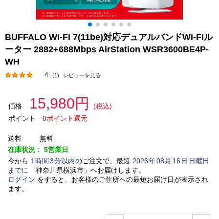
BUFFALO Wi-Fi 7(11be)対応デュアルバンドWi-Fiル
ーター 2882+688Mbps AirStation WSR3600BE4P-
WH
4
(1)
レビューを見る
15,980円
価格
(税込)
ポイント
0ポイント還元
送料
無料
在庫状況：
5営業日
今から
1
時間
3
分以内
のご注文で、最短
2026
年
08
月
16
日
日曜日
までに
「
神奈川県横浜市
」
へお届けします。
ログイン
をすると、お客様のご住所への最短お届け日が表示され
ます。