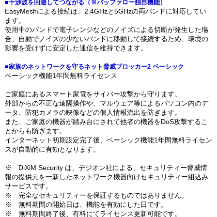
■干渉波を回避してつながる（※バッファロー独自機能）
EasyMeshによる接続は、2.4GHzと5GHzの両バンドに対応してい
ます。
使用中のバンドで電子レンジなどのノイズによる切断が発生した場
合、自動でノイズの少ないバンドに移動して接続するため、環境の
影響を受けずに安定した通信を維持できます。
■家族のネットワークを守るネット脅威ブロッカー2 ベーシック
ベーシック機能1年間無料ライセンス
ご家庭にあるスマート家電をサイバー攻撃から守ります。
外部からの不正な遠隔操作や、マルウェア等によるパソコン内のデ
ータ、防犯カメラの映像などの個人情報流出を防ぎます。
また、ご家庭の機器が踏み台にされて他者の機器をDoS攻撃するこ
とからも防ぎます。
インターネット初期設定完了後、ベーシック機能1年間無料ライセン
スが自動的に有効となります。
※ DiXiM Security は、デジオン社による、セキュリティー脅威情
報の提供元を一新したネットワーク機器向けセキュリティー組込み
サービスです。
※ 完全なセキュリティーを保証するものではありません。
※ 無料期間の開始日は、機能を有効にした日です。
※ 無料期間終了後、有料にてライセンス更新可能です。