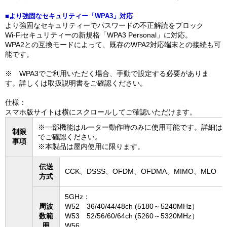
■より強固なセキュリティー「WPA3」対応
より強固なセキュリティーでパスワードの不正解読をブロック
Wi-Fiセキュリティーの新規格「WPA3 Personal」に対応。
WPA2との互換モードによって、既存のWPA2対応端末との接続も可
能です。
※ WPA3でご利用いただく場合、手動で設定する必要がありま
す。詳しくは取扱説明書をご確認ください。
仕様：
スマホ版サイトは横にスクロールしてご確認いただけます。
※一部機能はルーター動作時のみに使用可能です。詳細は
制限
でご確認ください。
事項
※本製品は屋内使用に限ります。
伝送
CCK、DSSS、OFDM、OFDMA、MIMO、MLO
方式
5GHz：
周波
W52 36/40/44/48ch (5180～5240MHz）
数範
W53 52/56/60/64ch (5260～5320MHz）
囲
W56