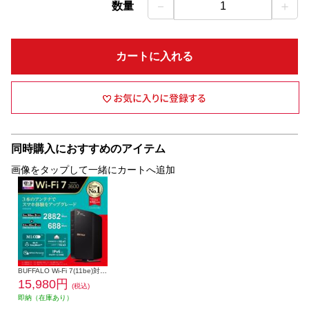
－
＋
数量
1
カートに入れる
同時購入におすすめのアイテム
画像をタップして一緒にカートへ追加
BUFFALO Wi-Fi 7(11be)対応デュアルバンドWi-Fiルーター 2882+688Mbps AirStation WSR3600BE4P-BK
15,980円
(税込)
即納（在庫あり）