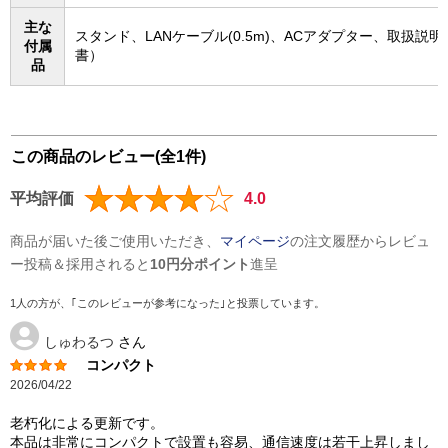
主な
スタンド、LANケーブル(0.5m)、ACアダプター、取扱説
付属
書）
品
この商品のレビュー(全1件)
平均評価
4.0
商品が届いた後ご使用いただき、
マイページ
の注文履歴からレビュ
ー投稿＆採用されると
10円分ポイント
進呈
1人の方が、｢このレビューが参考になった｣と投票しています。
しゅわるつ
さん
コンパクト
2026/04/22
老朽化による更新です。
本品は非常にコンパクトで設置も容易、通信速度は若干上昇しまし