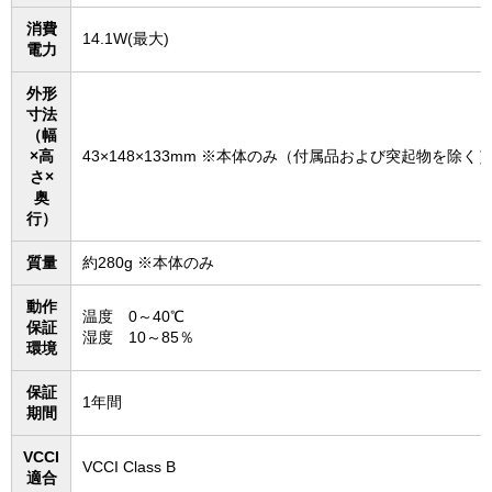
消費
14.1W(最大)
電力
外形
寸法
（幅
×高
43×148×133mm ※本体のみ（付属品および突起物を除く
さ×
奥
行）
質量
約280g ※本体のみ
動作
温度 0～40℃
保証
湿度 10～85％
環境
保証
1年間
期間
VCCI
VCCI Class B
適合