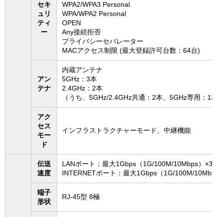
セキ
WPA2/WPA3 Personal
ュリ
WPA/WPA2 Personal
ティ
OPEN
ー
Any接続拒否
プライバシーセパレーター
MACアクセス制限 (最大登録許可台数：64台)
内蔵アンテナ
アン
5GHz：3本
テナ
2.4GHz：2本
（うち、5GHz/2.4GHz共通：2本、5GHz専用：1
アク
セス
インフラストラクチャーモード、中継機能
モー
ド
伝送
LANポート：最大1Gbps（1G/100M/10Mbps）×3
速度
INTERNETポート：最大1Gbps（1G/100M/10Mbp
端子
RJ-45型 8極
形状