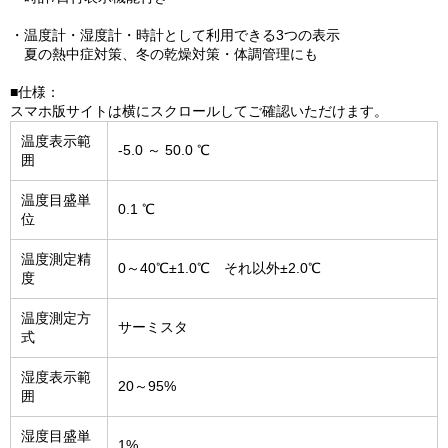
・温度計・湿度計・時計として利用できる3つの表示
夏の熱中症対策、冬の乾燥対策・体調管理にも
■仕様：
スマホ版サイトは横にスクロールしてご確認いただけます。
温度表示範
-5.0 ～ 50.0 ℃
囲
温度目盛単
0.1 ℃
位
温度測定精
0～40℃±1.0℃ それ以外±2.0℃
度
温度測定方
サーミスタ
式
湿度表示範
20～95%
囲
湿度目盛単
1%