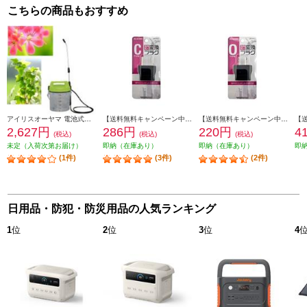
こちらの商品もおすすめ
アイリスオーヤマ 電池式噴霧器 グリーン・クリア 3L IR-N3000
【送料無料キャンペーン中】 ELSONIC 【海外旅行必須アイテム】ＡＣ変換アダプタ Cタイプ EFP-PA-C
【送料無料キャンペーン中】 ELSONIC 【海外旅行必須アイテム】ＡＣ変換アダプタ Oタイプ EFP-PA-O
2,627円
286円
220円
4
(税込)
(税込)
(税込)
未定（入荷次第お届け）
即納（在庫あり）
即納（在庫あり）
即
(1件)
(3件)
(2件)
日用品・防犯・防災用品の人気ランキング
1
位
2
位
3
位
4