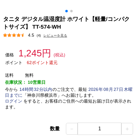
タニタ デジタル温湿度計 ホワイト【軽量/コンパク
トサイズ】 TT-574-WH
4.5
(4)
レビューを見る
1,245円
価格
(税込)
ポイント
62ポイント還元
送料
無料
在庫状況：
10営業日
今から
14
時間
32
分以内
のご注文で、最短
2026
年
08
月
27
日
木曜
日
までに
「
神奈川県横浜市
」
へお届けします。
ログイン
をすると、お客様のご住所への最短お届け日が表示され
ます。
－
＋
数量
1