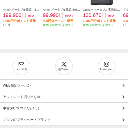
Anker ポータブル電源 Solix C2000 Gen 2 Portable Power Station[容量2048Wh/2000W/重さ 約18.9kg/満充電時間 約99分/ ] A1783521
Anker ポータブル電源 Solix C1000 Gen 2 Portable Power Station【容量 1024Wh/AC出力 1500W/AC×5/USB-C×3/USB-A×1/シガーソケット×1】 A1763521
Jackery ポータブル電源1000 Plus【リン酸鉄リチウムイオン電池/1264.64Wh/2000W/AC×3/USB-Ax2/USB-Cx2/車載シガーソケットx1】 JE-1000C
199,900円
99,990円
130,670円
6
(税込)
(税込)
(税込)
1,999円分ポイント還元
999円分ポイント還元
1,306円分ポイント還元
6
1ヶ月
即納（在庫残りわずか）
即納（在庫残りわずか）
1ヶ
メルマガ
旧Twitter
Instagram
WEB限定クーポン
アウトレット掘り出し物
中古(PC/スマホ/カメラ)
ノジマのプライベートブランド