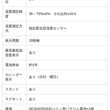
位
湿度測定精
35～75%±5% それ以外±10％
度
湿度測定方
抵抗変化型湿度センサー
式
表示周期
20秒毎
最高最低温
あり
湿度表示
電池寿命
約1年
カレンダー
あり（日付・曜日）
表示
スタンド
あり
マグネット
あり
電源
DC3V(CR2032コイン形リチウム電池×1個