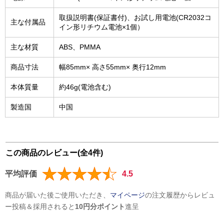
取扱説明書(保証書付)、お試し用電池(CR2032コ
主な付属品
イン形リチウム電池×1個）
主な材質
ABS、PMMA
商品寸法
幅85mm× 高さ55mm× 奥行12mm
本体質量
約46g(電池含む)
製造国
中国
この商品のレビュー(全4件)
平均評価
4.5
商品が届いた後ご使用いただき、
マイページ
の注文履歴からレビュ
ー投稿＆採用されると
10円分ポイント
進呈