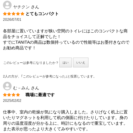
ヤチクン
さん
とてもコンパクト
2026/07/01
各部屋に置いていますが狭い空間のトイレにはこのコンパクトな商
品をチョイスして正解でした！
すでにTANITAの商品は数個持っているので性能等はお墨付きなので
お勧め商品です！
このレビューは参考になりましたか？
はい
いいえ
2人の方が、｢このレビューが参考になった｣と投票しています。
む－みん
さん
職場に最適です
2025/02/02
仕事中、室内の乾燥が気になり購入しました。さりげなく机上に置
いたりマグネットを利用して机の側面に付けたりしています。身の
周りの温度湿度が分かる上に、時計にもなるので重宝しています。
また表示が思ったより大きくてみやすいです。