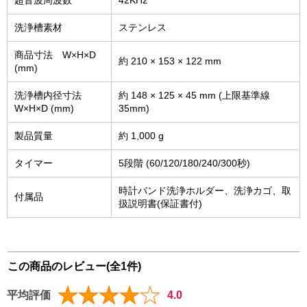
超音波周波数
42KHz
洗浄槽素材
ステンレス
商品寸法 W×H×D
約 210 × 153 × 122 mm
(mm)
洗浄槽内径寸法
約 148 × 125 × 45 mm (上限基準線
W×H×D (mm)
35mm)
製品質量
約 1,000 g
タイマー
5段階 (60/120/180/240/300秒)
時計バンド洗浄ホルダー、洗浄カゴ、取
付属品
扱説明書(保証書付)
この商品のレビュー(全1件)
平均評価
4.0