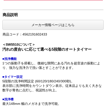
商品説明
メーカー情報ページはこちら
商品コード：4562191602433
＜SWS510について＞
汚れの度合いに応じて選べる5段階のオートタイマー
■洗浄機能
1つの振動子を搭載し、微細な隙間にある汚れを超音波の振動によ
り、強力な洗浄力で洗い落とすことができます。
■タイマー設定
5段階の洗浄時間設定 (60/120/180/240/300秒)。
表示部に洗浄時間をカウントダウン表示。従来品よりも太く大きな
数字が青色に点灯し、視認性が向上。
■洗浄槽
最大148mm 幅のメガネまで洗浄可能。