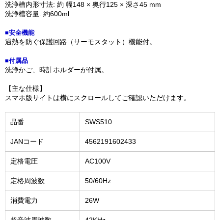
洗浄槽内形寸法: 約 幅148 × 奥行125 × 深さ45 mm
洗浄槽容量: 約600ml
■安全機能
過熱を防ぐ保護回路（サーモスタット）機能付。
■付属品
洗浄かご、時計ホルダーが付属。
【主な仕様】
スマホ版サイトは横にスクロールしてご確認いただけます。
品番
SWS510
JANコード
4562191602433
定格電圧
AC100V
定格周波数
50/60Hz
消費電力
26W