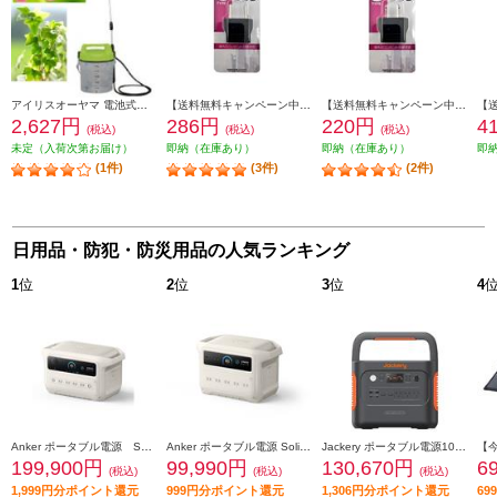
アイリスオーヤマ 電池式噴霧器 グリーン・クリア 3L IR-N3000
【送料無料キャンペーン中】 ELSONIC 【海外旅行必須アイテム】ＡＣ変換アダプタ Cタイプ EFP-PA-C
【送料無料キャンペーン中】 ELSONIC 【海外旅行必須アイテム】ＡＣ変換アダプタ Oタイプ EFP-PA-O
2,627円
286円
220円
4
(税込)
(税込)
(税込)
未定（入荷次第お届け）
即納（在庫あり）
即納（在庫あり）
即
(1件)
(3件)
(2件)
日用品・防犯・防災用品の人気ランキング
1
位
2
位
3
位
4
Anker ポータブル電源 Solix C2000 Gen 2 Portable Power Station[容量2048Wh/2000W/重さ 約18.9kg/満充電時間 約99分/ ] A1783521
Anker ポータブル電源 Solix C1000 Gen 2 Portable Power Station【容量 1024Wh/AC出力 1500W/AC×5/USB-C×3/USB-A×1/シガーソケット×1】 A1763521
Jackery ポータブル電源1000 Plus【リン酸鉄リチウムイオン電池/1264.64Wh/2000W/AC×3/USB-Ax2/USB-Cx2/車載シガーソケットx1】 JE-1000C
199,900円
99,990円
130,670円
6
(税込)
(税込)
(税込)
1,999円分ポイント還元
999円分ポイント還元
1,306円分ポイント還元
6