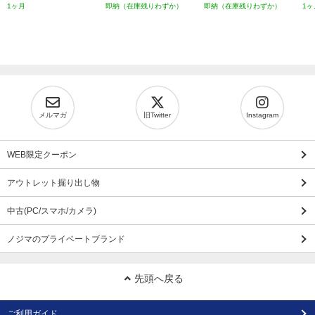
1ヶ月
即納（在庫残りわずか）
即納（在庫残りわずか）
1ヶ
メルマガ
旧Twitter
Instagram
WEB限定クーポン
アウトレット掘り出し物
中古(PC/スマホ/カメラ)
ノジマのプライベートブランド
先頭へ戻る
ご利用ガイド