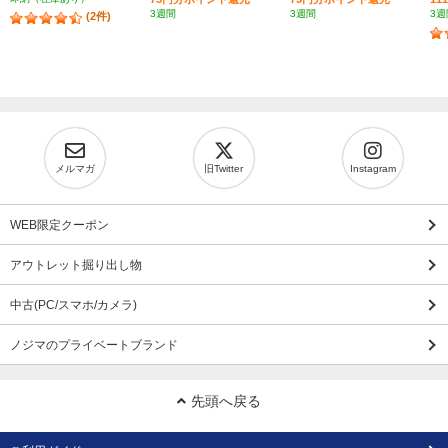
3週間
3週間
3週
(2件)
メルマガ
旧Twitter
Instagram
WEB限定クーポン
アウトレット掘り出し物
中古(PC/スマホ/カメラ)
ノジマのプライベートブランド
先頭へ戻る