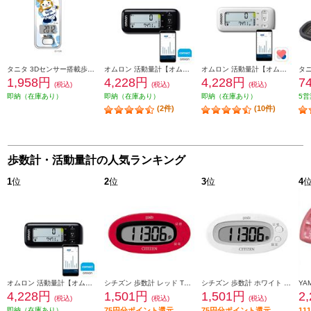
タニタ 3Dセンサー搭載歩数計 横浜DeNAベイスターズ DB.スターマン 3Dセンサー付 シンプル設計 FB741YDB2
オムロン 活動量計【オムロンコネクト対応/カロリー消費目標が設定できる/早歩き歩数カウント/ブラック】 HJA-331T1-JBK
オムロン 活動量計【オムロンコネクト対応/カロリー消費目標が設定できる/早歩き歩数カウント/ホワイト】 HJA-331T1-JW
1,958円
4,228円
4,228円
7
(税込)
(税込)
(税込)
即納（在庫あり）
即納（在庫あり）
即納（在庫あり）
5営
(2件)
(10件)
歩数計・活動量計の人気ランキング
1
位
2
位
3
位
4
オムロン 活動量計【オムロンコネクト対応/カロリー消費目標が設定できる/早歩き歩数カウント/ブラック】 HJA-331T1-JBK
シチズン 歩数計 レッド TW310-RD
シチズン 歩数計 ホワイト TW310-WH
4,228円
1,501円
1,501円
2
(税込)
(税込)
(税込)
即納（在庫あり）
75円分ポイント還元
75円分ポイント還元
1