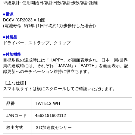
※総累計: 使用開始日/累計日数/累計歩数/累計距離
■電源
DC6V (CR2023 × 1個)
(電池寿命: 約1年 (1日平均約1万歩歩行した場合))
■付属品
ドライバー、ストラップ、クリップ
■付加機能
目標歩数の達成時には「HAPPY」が画面表示され、日本一周/世界一
周の達成時には、それぞれ「JAPAN」/「EARTH」を画面表示。記
録更新へのモチベーション維持に役立ちます。
【主な仕様】
スマホ版サイトは横にスクロールしてご確認いただけます。
品番
TWT512-WH
JANコード
4562191602112
検出方式
３D加速度センサー