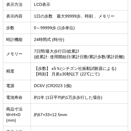
表示方法
LCD表示
表示内容
1日の歩数 最大99999歩、時刻 、メモリー
歩数
0～99999歩 (1歩単位)
時計機能
24時間式 (時/分)
7日間/最大歩行日/総累計
メモリー
(総累計: 使用開始日/累計日数/累計歩数/累計距離)
【歩数】 ±5％(シチズン社振動試験器による)
精度
【時刻】 月差±30秒以下 (22℃にて)
電源
DC6V (CR2023 1個)
電池寿命
約1年 (1日平均約1万歩歩行した場合)
商品寸法
W×H×D
約67×33×12.5mm
(mm)