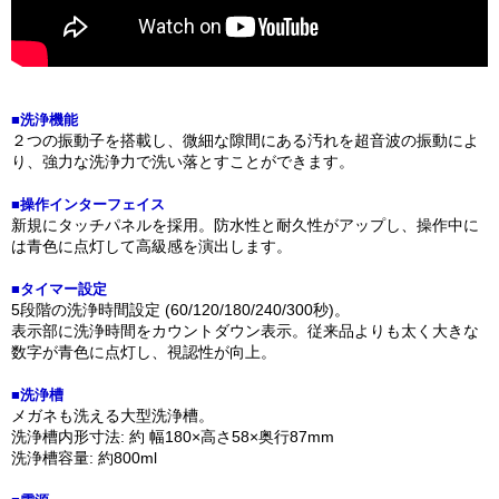
■洗浄機能
２つの振動子を搭載し、微細な隙間にある汚れを超音波の振動によ
り、強力な洗浄力で洗い落とすことができます。
■操作インターフェイス
新規にタッチパネルを採用。防水性と耐久性がアップし、操作中に
は青色に点灯して高級感を演出します。
■タイマー設定
5段階の洗浄時間設定 (60/120/180/240/300秒)。
表示部に洗浄時間をカウントダウン表示。従来品よりも太く大きな
数字が青色に点灯し、視認性が向上。
■洗浄槽
メガネも洗える大型洗浄槽。
洗浄槽内形寸法: 約 幅180×高さ58×奥行87mm
洗浄槽容量: 約800ml