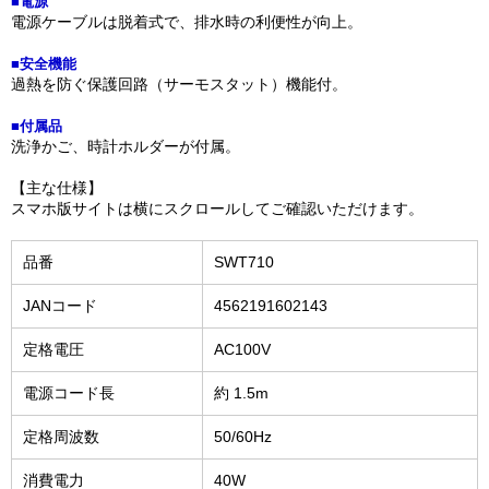
■電源
電源ケーブルは脱着式で、排水時の利便性が向上。
■安全機能
過熱を防ぐ保護回路（サーモスタット）機能付。
■付属品
洗浄かご、時計ホルダーが付属。
【主な仕様】
スマホ版サイトは横にスクロールしてご確認いただけます。
品番
SWT710
JANコード
4562191602143
定格電圧
AC100V
電源コード長
約 1.5m
定格周波数
50/60Hz
消費電力
40W