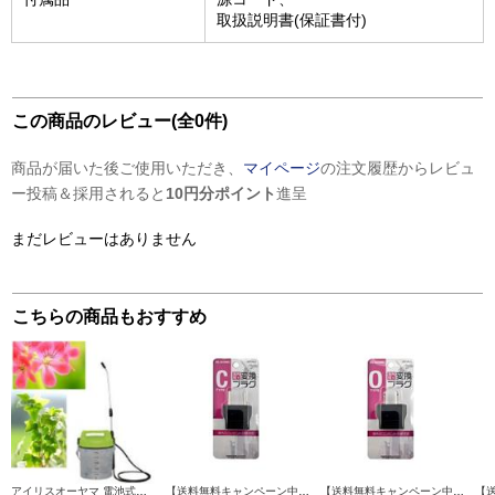
取扱説明書(保証書付)
この商品のレビュー(全0件)
商品が届いた後ご使用いただき、
マイページ
の注文履歴からレビュ
ー投稿＆採用されると
10円分ポイント
進呈
まだレビューはありません
こちらの商品もおすすめ
アイリスオーヤマ 電池式噴霧器 グリーン・クリア 3L IR-N3000
【送料無料キャンペーン中】 ELSONIC 【海外旅行必須アイテム】ＡＣ変換アダプタ Cタイプ EFP-PA-C
【送料無料キャンペーン中】 ELSONIC 【海外旅行必須アイテム】ＡＣ変換アダプタ Oタイプ EFP-PA-O