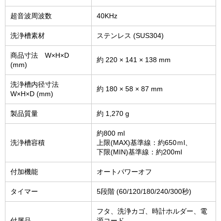
超音波周波数
40KHz
洗浄槽素材
ステンレス (SUS304)
商品寸法 W×H×D
約 220 × 141 × 138 mm
(mm)
洗浄槽内径寸法
約 180 × 58 × 87 mm
W×H×D (mm)
製品質量
約 1,270 g
約800 ml
洗浄槽容積
上限(MAX)基準線：約650ｍl、
下限(MIN)基準線：約200ml
付加機能
オートパワーオフ
タイマー
5段階 (60/120/180/240/300秒)
フタ、洗浄カゴ、時計ホルダー、電
付属品
源コード、