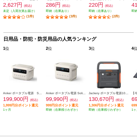
2,627円
286円
220円
4
(税込)
(税込)
(税込)
未定（入荷次第お届け）
即納（在庫あり）
即納（在庫あり）
即
(1件)
(3件)
(2件)
日用品・防犯・防災用品の人気ランキング
1
位
2
位
3
位
4
Anker ポータブル電源 Solix C2000 Gen 2 Portable Power Station[容量2048Wh/2000W/重さ 約18.9kg/満充電時間 約99分/ ] A1783521
Anker ポータブル電源 Solix C1000 Gen 2 Portable Power Station【容量 1024Wh/AC出力 1500W/AC×5/USB-C×3/USB-A×1/シガーソケット×1】 A1763521
Jackery ポータブル電源1000 Plus【リン酸鉄リチウムイオン電池/1264.64Wh/2000W/AC×3/USB-Ax2/USB-Cx2/車載シガーソケットx1】 JE-1000C
199,900円
99,990円
130,670円
6
(税込)
(税込)
(税込)
1,999円分ポイント還元
999円分ポイント還元
1,306円分ポイント還元
6
1ヶ月
即納（在庫残りわずか）
即納（在庫残りわずか）
1ヶ