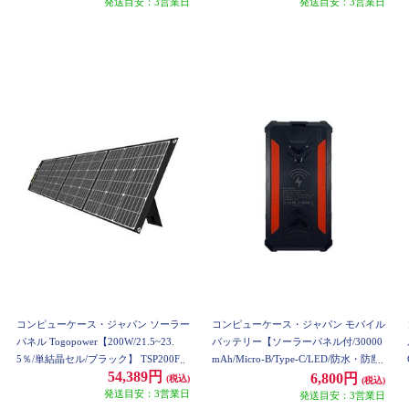
発送目安：3営業日
発送目安：3営業日
コンピューケース・ジャパン ソーラー
コンピューケース・ジャパン モバイル
パネル Togopower【200W/21.5~23.
バッテリー【ソーラーパネル付/30000
5％/単結晶セル/ブラック】 TSP200F
mAh/Micro-B/Type-C/LED/防水・防塵/
54,389円
レッド】 JMBSR30
6,800円
(税込)
(税込)
発送目安：3営業日
発送目安：3営業日