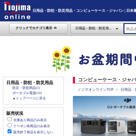
日用品・防犯・防災用品・コンピューケース・ジャパン | 日本最大級
クリックでカテゴリ表示
日用品・防犯・防災用...
コンピューケース・ジャパ
日用品・防犯・防災用品
防災・防犯用品(1)
ノジマオンラインTOP
日用品・
ポータブル電源(10)
▲トップページに戻る
販売状況
在庫あり商品のみ表示
クーポン有商品のみ表示
販売終了商品を表示しない