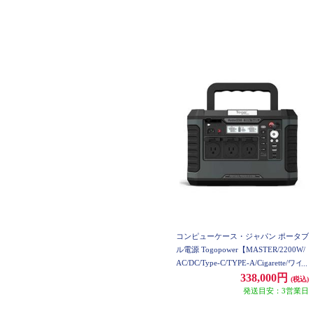
コンピューケース・ジャパン ポータブ
ル電源 Togopower【MASTER/2200W/
AC/DC/Type-C/TYPE-A/Cigarette/ワイ
ヤレスチャージャー/ブラック】 TSP2
338,000円
(税込)
200
発送目安：3営業日