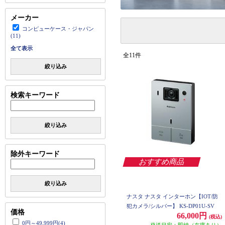
メーカー
コンピューケース・ジャパン
(11)
全て表示
全11件
絞り込み
検索キーワード
絞り込み
除外キーワード
おすすめ商品
絞り込み
ナスタ ナスタ インターホン【IOT/防
犯カメラ/シルバー】 KS-DP01U-SV
価格
66,000円
(税込)
0円～49,999円(4)
発送目安：即納（在庫あり）