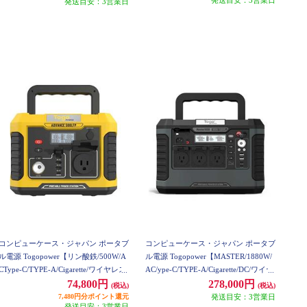
発送目安：3営業日
コンピューケース・ジャパン ポータブ
コンピューケース・ジャパン ポータブ
ル電源 Togopower【リン酸鉄/500W/A
ル電源 Togopower【MASTER/1880W/
CType-C/TYPE-A/Cigarette/ワイヤレス
AC/ype-C/TYPE-A/Cigarette/DC/ワイヤ
チャージャー/LEDライト】 AD500LFP
レスチャージャー/ブラック】 TSP188
74,800円
278,000円
(税込)
(税込)
0
7,480円分ポイント還元
発送目安：3営業日
発送目安：3営業日