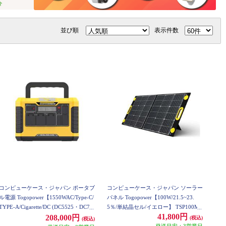
並び順
表示件数
コンピューケース・ジャパン ポータブ
コンピューケース・ジャパン ソーラー
ル電源 Togopower【1550WAC/Type-C/
パネル Togopower【100W/21.5~23.
TYPE-A/Cigarette/DC (DC5525・DC74
5％/単結晶セル/イエロー】 TSP100M
41,800円
06)/ワイヤレスチャージャー/LEDライ
208,000円
(税込)
(税込)
ト/イエロー】 AD1550Y
発送目安：3営業日