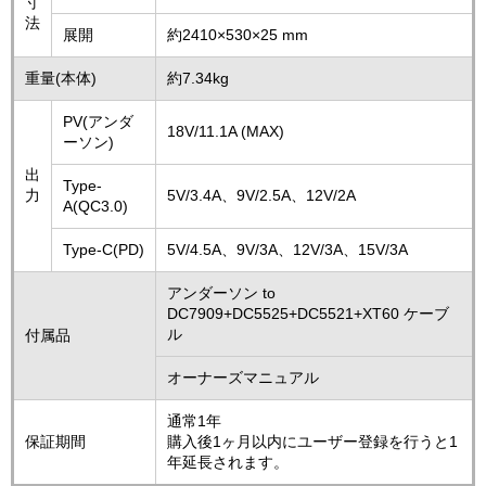
寸
法
展開
約2410×530×25 mm
重量(本体)
約7.34kg
PV(アンダ
18V/11.1A (MAX)
ーソン)
出
Type-
力
5V/3.4A、9V/2.5A、12V/2A
A(QC3.0)
Type-C(PD)
5V/4.5A、9V/3A、12V/3A、15V/3A
アンダーソン to
DC7909+DC5525+DC5521+XT60 ケーブ
ル
付属品
オーナーズマニュアル
通常1年
保証期間
購入後1ヶ月以内にユーザー登録を行うと1
年延長されます。