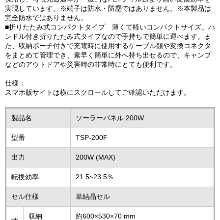
実現しています。※端子は防水・防塵ではありません。※本製品は
完全防水ではありません。
■折りたたみ式コンパクトタイプ 薄くて軽いコンパクトサイズ。ハ
ンドル付き折りたたみ式タイプなので手持ちで簡単に運べます。ま
た、収納ポーチ付きで充電時に使用するケーブル類や変換コネクタ
をまとめて管理でき、素早く簡単に外へ持ち出せるので、キャンプ
などのアウトドアや災害時の非常時にとても便利です。
仕様：
スマホ版サイトは横にスクロールしてご確認いただけます。
製品名
ソーラーパネル 200W
型番
TSP-200F
出力
200W (MAX)
転換効率
21.5~23.5％
セル仕様
単結晶セル
収納
約600×530×70 mm