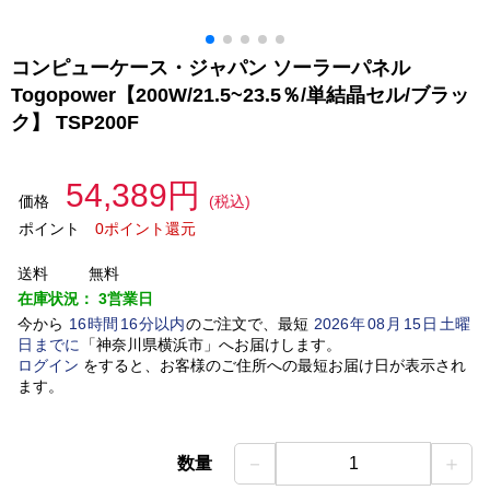
コンピューケース・ジャパン ソーラーパネル
Togopower【200W/21.5~23.5％/単結晶セル/ブラッ
ク】 TSP200F
54,389円
価格
(税込)
ポイント
0ポイント還元
送料
無料
在庫状況：
3営業日
今から
16
時間
16
分以内
のご注文で、最短
2026
年
08
月
15
日
土曜
日
までに
「
神奈川県横浜市
」
へお届けします。
ログイン
をすると、お客様のご住所への最短お届け日が表示され
ます。
－
＋
数量
1