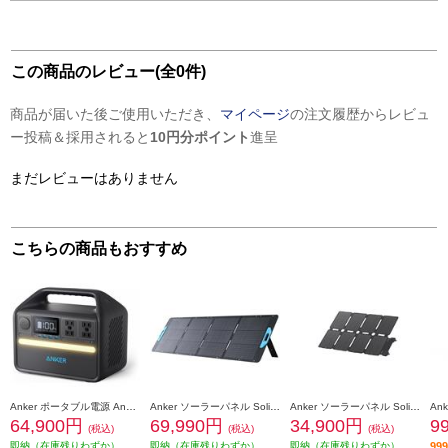
この商品のレビュー(全0件)
商品が届いた後ご使用いただき、
マイページ
の注文履歴からレビュ
ー投稿＆採用されると
10円分ポイント
進呈
まだレビューはありません
こちらの商品もおすすめ
Anker ポータブル電源 Anker 535 Portable Power Station【中容量/512Wh】 A1751512
Anker ソーラーパネル Solix PS200 Portable Solar Panel[最大出力200W] A24360A1
Anker ソーラーパネル Solix PS100 Compact Portable Solar Panel A2435NA1
64,900円
69,990円
34,900円
9
(税込)
(税込)
(税込)
即納（在庫残りわずか）
即納（在庫残りわずか）
即納（在庫残りわずか）
9