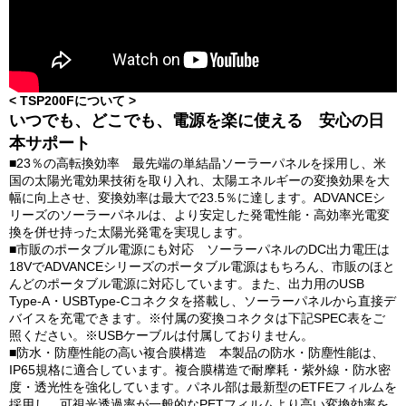
< TSP200Fについて >
いつでも、どこでも、電源を楽に使える 安心の日
本サポート
■23％の高転換効率 最先端の単結晶ソーラーパネルを採用し、米
国の太陽光電効果技術を取り入れ、太陽エネルギーの変換効果を大
幅に向上させ、変換効率は最大で23.5％に達します。ADVANCEシ
リーズのソーラーパネルは、より安定した発電性能・高効率光電変
換を併せ持った太陽光発電を実現します。
■市販のポータブル電源にも対応 ソーラーパネルのDC出力電圧は
18VでADVANCEシリーズのポータブル電源はもちろん、市販のほと
んどのポータブル電源に対応しています。また、出力用のUSB
Type-A・USBType-Cコネクタを搭載し、ソーラーパネルから直接デ
バイスを充電できます。※付属の変換コネクタは下記SPEC表をご
照ください。※USBケーブルは付属しておりません。
■防水・防塵性能の高い複合膜構造 本製品の防水・防塵性能は、
IP65規格に適合しています。複合膜構造で耐摩耗・紫外線・防水密
度・透光性を強化しています。パネル部は最新型のETFEフィルムを
採用し、可視光透過率が一般的なPETフィルムより高い変換効率を