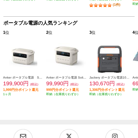
即
(1件)
ポータブル電源の人気ランキング
1
位
2
位
3
位
4
Anker ポータブル電源 Solix C2000 Gen 2 Portable Power Station[容量2048Wh/2000W/重さ 約18.9kg/満充電時間 約99分/ ] A1783521
Anker ポータブル電源 Solix C1000 Gen 2 Portable Power Station【容量 1024Wh/AC出力 1500W/AC×5/USB-C×3/USB-A×1/シガーソケット×1】 A1763521
Jackery ポータブル電源1000 Plus【リン酸鉄リチウムイオン電池/1264.64Wh/2000W/AC×3/USB-Ax2/USB-Cx2/車載シガーソケットx1】 JE-1000C
199,900円
99,990円
130,670円
6
(税込)
(税込)
(税込)
1,999円分ポイント還元
999円分ポイント還元
1,306円分ポイント還元
即
1ヶ月
即納（在庫残りわずか）
即納（在庫残りわずか）