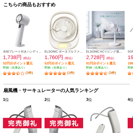
こちらの商品もおすすめ
冷却プレート付きハンディファン ELSONIC ペルチェ式ハンディファン EZ-PHF25
ELSONIC ポータブルファン 充電式 LEDライト ED-PF25
ELSONIC ACリビング扇風機 ES-ACF02
1,738円
1,760円
2,728円
1
(税込)
(税込)
(税込)
52円分ポイント還元
52円分ポイント還元
81円分ポイント還元
1
即納（在庫あり）
即納（在庫あり）
即納（在庫あり）
即
(3件)
(1件)
(3件)
扇風機・サーキュレーターの人気ランキング
1
位
2
位
3
位
4