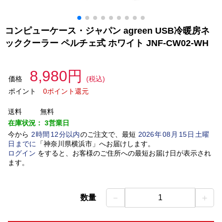
コンピューケース・ジャパン agreen USB冷暖房ネ
ッククーラー ペルチェ式 ホワイト JNF-CW02-WH
8,980円
価格
(税込)
ポイント
0ポイント還元
送料
無料
在庫状況：
3営業日
今から
2
時間
12
分以内
のご注文で、最短
2026
年
08
月
15
日
土曜
日
までに
「
神奈川県横浜市
」
へお届けします。
ログイン
をすると、お客様のご住所への最短お届け日が表示され
ます。
－
＋
数量
1