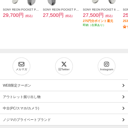
SONY REON POCKET PRO Plus （レオンポケットプロプラス）センシングキット RNPK-P1PT
SONY REON POCKET PRO Plus（レオンポケットプロプラス） RNPK-P1P
SONY REON POCKET 6 （レオンポケット 6）センシングキット RNPK-6T
29,700円
27,500円
27,500円
2
(税込)
(税込)
(税込)
275円分ポイント還元
2
即納（在庫あり）
メルマガ
旧Twitter
Instagram
WEB限定クーポン
アウトレット掘り出し物
中古(PC/スマホ/カメラ)
ノジマのプライベートブランド