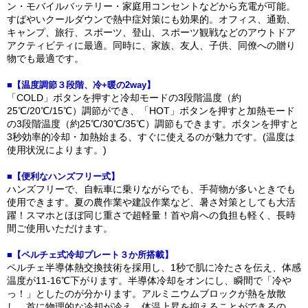
ン・モバイルバッテリー・家庭用コンセントなどから充電が可能。
すばやいクールダウンで熱中症対策にも効果的。オフィス、通勤、
キャンプ、旅行、スポーツ、登山、スポーツ観戦などのアウトドア
アクティビティに最適。同時に、家族、友人、子供、同僚への贈り
物でも最適です。
■【温度調節３段階、冷+暖の2way】
「COLD」ボタンを押すと冷却モードの3段階温度（約
25℃/20℃/15℃）調節ができ、「HOT」ボタンを押すと加熱モード
の3段階温度（約25℃/30℃/35℃）調節もできます。ボタンを押すと
3秒効率的冷却・加熱始まる、すぐに使えるのが魅力です。(温度は
使用状況によります。)
■【便利なハンズフリー式】
ハンズフリーで、自転車に乗りながらでも、手荷物が多いときでも
使用できます。夏の農作業や建設作業など、暑さ対策としても大活
躍！スマホとほぼ同じ重さで超軽量！首や肩への負担も軽く、長時
間ご使用いただけます。
■【ペルチェ式冷却プレート３か所搭載】
ペルチェ半導体熱交換技術を採用し、1秒で肌に冷たさを伝え、体感
温度が11-16℃下がります。半導体冷却をオンにし、瞬間で「冷や
っ！」としたのが分かります。アルミニウムブロックが熱を放散
し、首に物理的な冷却が冷え、体温上昇を抑えることができるの