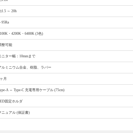
1.5 ～ 20h
95Ra
100K・4200K・6400K (3色)
調整可能
モニター幅：10mmまで
アルミニウム合金、樹脂、ラバー
6ヶ月
ype-A ⇔ Type-C 充電専用ケーブル (75cm)
LED固定ホルダ
マニュアル (保証書)