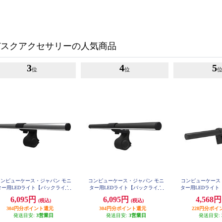
デスクアクセサリーの人気商品
3
4
5
位
位
コンピューケース・ジャパン モニ
コンピューケース・ジャパン モニ
コンピューケース
ター用LEDライト【バックライト
ター用LEDライト【バックライト
ター用LEDライト
付き/テレワークにもオススメ/ガ
付き/テレワークにもオススメ/ブ
レワークにもオス
6,095円
6,095円
4,568
(税込)
(税込)
JLE903
ンメタリック】 JLE802N-GM
ラック】 JLE802N-BK
304円分ポイント還元
304円分ポイント還元
228円分ポイ
発送目安:
3営業日
発送目安:
3営業日
発送目安: