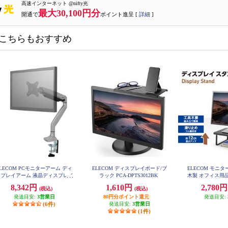
高速インターネット @nifty光
最大30,100円分
開通で
ポイント進呈 [
詳細
]
こちらもおすすめ
LECOM PCモニターアーム ディ
ELECOM ディスプレイボード/ブ
ELECOM モニ
スプレイアーム 液晶ディスプレイ
ラック PCA-DPTS3012BK
木製 オフィス用
シングルアーム ロング ガス式 シ
納(29.5cmまで)
8,342円
1,610円
2,780
(税込)
(税込)
ルバー DPA-SL02SV
ブラック PCA-D
発送目安:
3営業日
80円分ポイント還元
発送目安:
(6件)
発送目安:
3営業日
(1件)