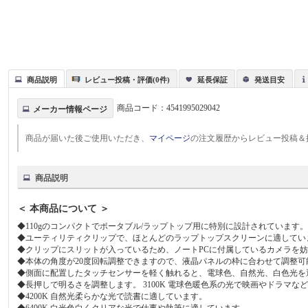
商品説明
レビュー投稿・評価(0件)
延長保証
発送目安
商品コード：
4541995029042
メーカー情報ページ
商品が届いた後ご使用いただき、
マイページ
の注文履歴からレビュー投稿＆
商品説明
＜ 本商品について ＞
◆110gのコンパクトでポータブル/ラップトップ用に特別に設計されています
◆ユーティリティクリップで、ほとんどのラップトップスクリーンに適してい
◆クリップにスリットが入っているため、ノートPCに付属しているカメラを
◆本体の角度が20度回転調整できますので、液晶パネルの枠に合わせて調整可
◆側面に配置したタッチセンサーを軽く触れると、電球色、自然光、白色光を
◆長押しで明るさを調整します。 3100K 電球色暖色系の光で映画やドラマ
◆4200K 自然光柔らかな光で読書に適しています。
◆6400K 白光色白くクリアな光で仕事や執筆に適しています。