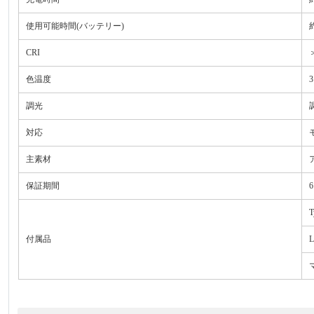
使用可能時間(バッテリー)
約
CRI
＞
色温度
3
調光
対応
主素材
保証期間
T
付属品