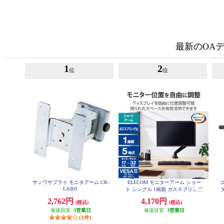
最新のOA
1
2
位
位
サンワサプライ モニタアーム CR-
ELECOM モニターアーム ショー
LA303
ト シングル 1画面 ガススプリング
式 17~32インチ 耐荷重約2~9kg ブ
2,762円
4,170円
(税込)
(税込)
ラック DPA-SS08BK
発送目安:
3営業日
発送目安:
3営業日
(1件)