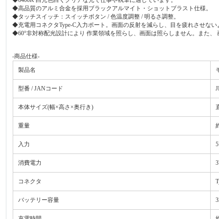
◆高品質のアルミ合金を採用ブラックアルマイト・ショットブラスト仕様。
◆タッチスイッチ：スイッチボタン / 色温度調整 / 明るさ調整。
◆充電用コネクタType-C入力ポート。画面の反射を減らし、目を疲れさせな
◆60°非対称配光設計により 作業領域を照らし、画面は照らしません。また、
-商品仕様-
製品名
型番 / JANコード
J
本体サイズ(幅×高さ×奥行き)
重量
入力
5
消費電力
3
コネクタ
T
バッテリー容量
3
充電時間
約