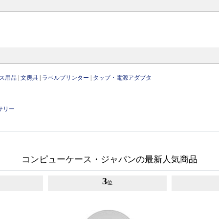
ス用品
|
文房具
|
ラベルプリンター
|
タップ・電源アダプタ
サリー
コンピューケース・ジャパンの最新人気商品
3
位