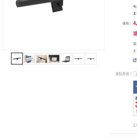
今
ま
4
価格：
還
ま
支払方法：
こ