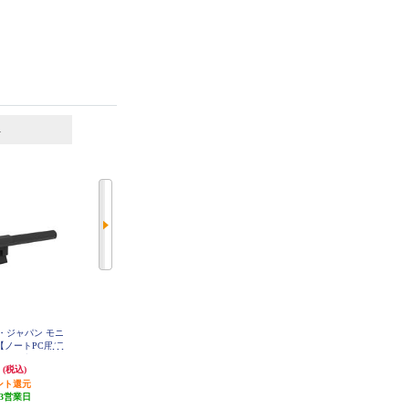
6
7
位
位
位
・ジャパン モニ
ELECOM PCモニターアーム ディ
ELECOM モニター掛け式LEDライ
【ノートPC用/テ
スプレイアーム 液晶ディスプレイ
ト/無段階調節 /8.5W/約250~920lm/
スメ/ブラック】
シングルアーム ロング ガス式 シ
ブラック DE-ML01BK
円
8,342円
7,480円
(税込)
(税込)
(税込)
N-BK
ルバー DPA-SL02SV
ント還元
発送目安:
3営業日
発送目安:
3営業日
3営業日
(6件)