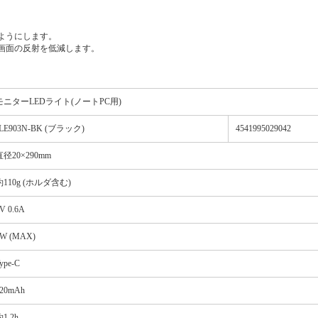
いようにします。
 画面の反射を低減します。
モニターLEDライト(ノートPC用)
LE903N-BK (ブラック)
4541995029042
直径20×290mm
約110g (ホルダ含む)
V 0.6A
W (MAX)
ype-C
20mAh
1.2h