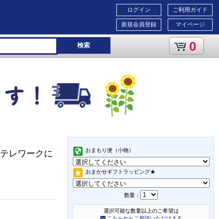
ログイン
ご利用ガイド
新規会員登録
マイページ
0
検索
おまもり便（小物）
/テレワークに
おまかせギフトラッピング★
数量：
選択可能な数量以上のご希望は
こちらからご相談いただけます