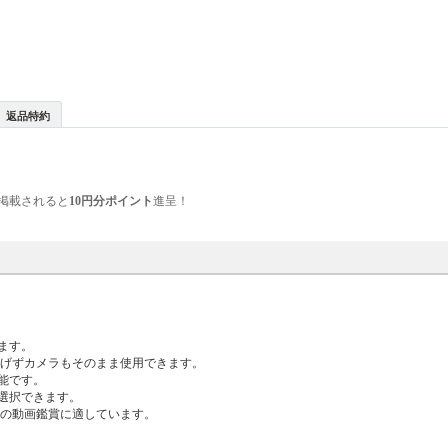
返品特約
掲載されると
10円分ポイント
進呈！
。
ます。
妨げずカメラもそのまま使用できます。
能です。
選択できます。
などの動画鑑賞に適しています。