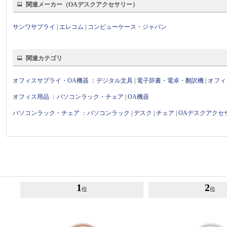
関連メーカー（OAデスクアクセサリー）
サンワサプライ
|
エレコム
|
コンピューケース・ジャパン
関連カテゴリ
オフィスサプライ・OA機器
：
デジタル文具
|
電子辞書・電卓・翻訳機
|
オフィ
オフィス用品
：
パソコンラック・チェア
|
OA機器
パソコンラック・チェア
：
パソコンラック
|
デスク
|
チェア
|
OAデスクアクセ
1
2
位
位