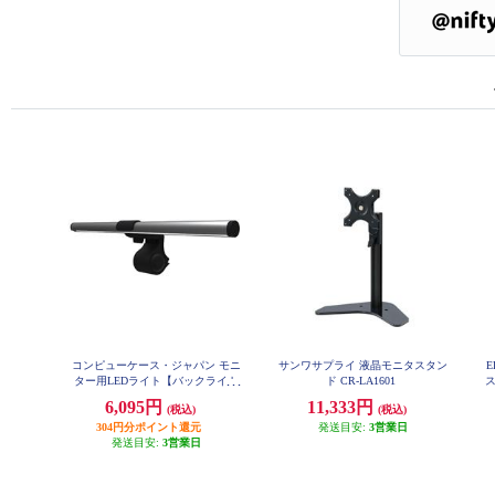
コンピューケース・ジャパン モニ
サンワサプライ 液晶モニタスタン
E
ター用LEDライト【バックライト
ド CR-LA1601
付き/テレワークにもオススメ/ガ
6,095円
11,333円
(税込)
(税込)
ンメタリック】 JLE802N-GM
304円分ポイント還元
発送目安:
3営業日
発送目安:
3営業日