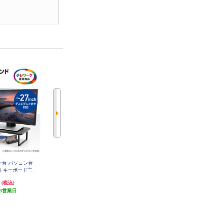
ター台 パソコン台
ELECOM モニター台 パソコン台
ELECOM モニターアーム ショー
品 キーボード収
木製 オフィス用品 キーボード収
ト シングル 1画面 ガススプリング
 簡単組立 工具不要
納(29.5cmまで) 簡単組立 工具不要
式 17~32インチ 耐荷重約2~9kg ブ
円
2,780円
4,170円
(税込)
(税込)
(税込)
PSW3812BK
チーク調 PCA-DPSW3812TK
ラック DPA-SS08BK
3営業日
発送目安:
3営業日
発送目安:
3営業日