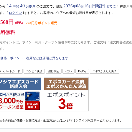
14
40
2026
08
16
日曜日
から
時間
分以内
のご注文で、最短
年
月
日
までに
「
神奈川
す。
[
ログイン
]をすると、お客様のご住所への最短お届け日が表示されます。
,568円
(税込)
228円分ポイント還元
送料無料
元ポイントは、ポイント利用・クーポン値引き時に変わります。ご注文時「注文内容確認
す。
価格・ポイント・在庫などは店頭と異なります
クレジットカード
コンビニ決済
銀行振込
d払い
PayPay
エポスかんたん決済
ちらの商品の価格・お支払方法・配送方法などはノジマオンライン限定サービスとなります。