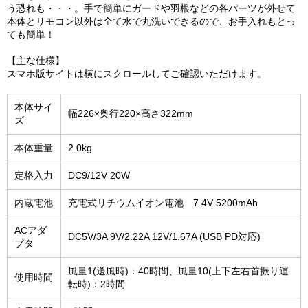
う恐れも・・・。手で簡単にガードや羽根などの各パーツが外せて
本体とリモコン以外は全て水で丸洗いできるので、お手入れもとっ
ても簡単！
【主な仕様】
スマホ版サイトは横にスクロールしてご確認いただけます。
本体サイ
幅226×奥行220×高さ322mm
ズ
本体重量
2.0kg
定格入力
DC9/12V 20W
内蔵電池
充電式リチウムイオン電池 7.4V 5200mAh
ACアダ
DC5V/3A 9V/2.22A 12V/1.67A (USB PD対応)
プタ
風量1(送風時)：40時間、風量10(上下左右首振り運
使用時間
転時)：2時間