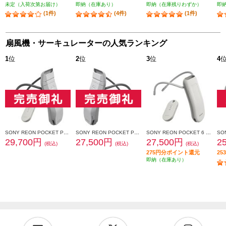
未定（入荷次第お届け）
即納（在庫あり）
即納（在庫残りわずか）
即
(1件)
(4件)
(1件)
扇風機・サーキュレーターの人気ランキング
1
位
2
位
3
位
4
SONY REON POCKET PRO Plus （レオンポケットプロプラス）センシングキット RNPK-P1PT
SONY REON POCKET PRO Plus（レオンポケットプロプラス） RNPK-P1P
SONY REON POCKET 6 （レオンポケット 6）センシングキット RNPK-6T
29,700円
27,500円
27,500円
2
(税込)
(税込)
(税込)
275円分ポイント還元
2
即納（在庫あり）