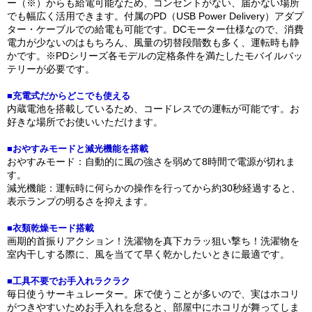
ー（※）からも給電可能なため、コンセントがない、届かない場所
でも幅広く活用できます。付属のPD（USB Power Delivery）アダプ
ター・ケーブルでの給電も可能です。DCモーター仕様なので、消費
電力が少ないのはもちろん、風量の切替段階数も多く、運転時も静
かです。※PDシリーズ各モデルの定格条件を満たしたモバイルバッ
テリーが必要です。
■充電式だからどこでも使える
内蔵電池を搭載しているため、コードレスでの運転が可能です。お
好きな場所でお使いいただけます。
■おやすみモードと減光機能を搭載
おやすみモード：自動的に風の強さを弱めて8時間で電源が切れま
す。
減光機能：運転時に何らかの操作を行ってから約30秒経過すると、
表示ランプの明るさを抑えます。
■衣類乾燥モード搭載
画期的首振りアクション！洗濯物を真下カラッ狙い撃ち！洗濯物を
室内干しする際に、風を当てて早く乾かしたいときに最適です。
■工具不要でお手入れラクラク
毎日使うサーキュレーター。床で使うことが多いので、実はホコリ
がつきやすいためお手入れを怠ると、部屋中にホコリが舞ってしま