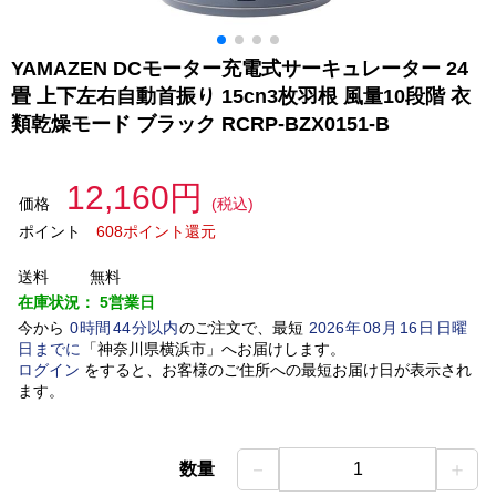
YAMAZEN DCモーター充電式サーキュレーター 24
畳 上下左右自動首振り 15cn3枚羽根 風量10段階 衣
類乾燥モード ブラック RCRP-BZX0151-B
12,160円
価格
(税込)
ポイント
608ポイント還元
送料
無料
在庫状況：
5営業日
今から
0
時間
44
分以内
のご注文で、最短
2026
年
08
月
16
日
日曜
日
までに
「
神奈川県横浜市
」
へお届けします。
ログイン
をすると、お客様のご住所への最短お届け日が表示され
ます。
－
＋
数量
1