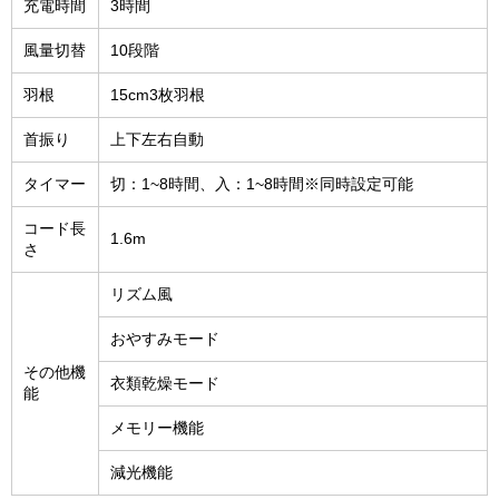
充電時間
3時間
風量切替
10段階
羽根
15cm3枚羽根
首振り
上下左右自動
タイマー
切：1~8時間、入：1~8時間※同時設定可能
コード長
1.6m
さ
リズム風
おやすみモード
その他機
衣類乾燥モード
能
メモリー機能
減光機能