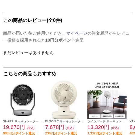
この商品のレビュー(全0件)
商品が届いた後ご使用いただき、
マイページ
の注文履歴からレビュ
ー投稿＆採用されると
10円分ポイント
進呈
まだレビューはありません
こちらの商品もおすすめ
SHARP サーキュレーター【上下左右首振り/プラズマクラスターNEXT/ライトグレー】 PK-18S03-H
ELSONIC サーキュレーター DC silent DCモーター 適用畳数22畳 静音モデル 手動全分解 アイボリー EI-DCCS15
ツインバード サーキュレーション扇風機 EF-J952W
19,670円
7,678円
13,320円
8
(税込)
(税込)
(税込)
983円分ポイント還元
230円分ポイント還元
1,332円分ポイント還元
4