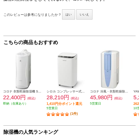
このレビューは参考になりましたか？
はい
いいえ
こちらの商品もおすすめ
コロナ 衣類乾燥除湿機 Sシリーズ コンプレッサー式 タンク容量3L 除湿量6.3L オートルーバー付 ホワイト CD-S6326-W
シロカ コンプレッサー式除湿機 除湿量10L SDC-10D171W
コロナ 冷風・衣類乾燥除湿機『どこでもクーラー』 スポット冷風 大容量タンク 除湿量10L 排熱ダクト付 部屋干し119分 キャスター付 スカイブルー CDM-F1025-A
22,400円
28,210円
45,980円
5
(税込)
(税込)
(税込)
即納（在庫あり）
1,410円分ポイント還元
5営業日
2
5営業日
10
(1件)
除湿機の人気ランキング