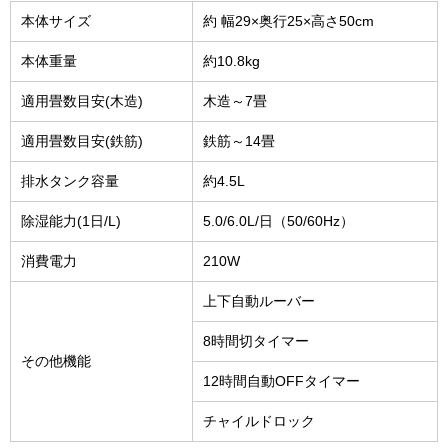
本体サイズ
約 幅29×奥行25×高さ50cm
本体重量
約10.8kg
適用畳数目安(木造)
木造～7畳
適用畳数目安(鉄筋)
鉄筋～14畳
排水タンク容量
約4.5L
除湿能力(1日/L)
5.0/6.0L/日（50/60Hz）
消費電力
210W
上下自動ルーバー
8時間切タイマー
その他機能
12時間自動OFFタイマー
チャイルドロック