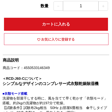
－
＋
数量
1
カートに入れる
商品説明
商品コード：4550533146349
＜RCD-J60-Cについて＞
シンプルなデザインのコンプレサー式衣類乾燥除湿機
■衣類モード搭載
洗濯物を部屋干しする時に、風を当てて早く乾かす「衣類モード」
搭載。約2kgの洗濯物が約197分で乾燥。
【試験条件】試験布2kg相当 50Hz お部屋6畳相当 傘干しタイプ