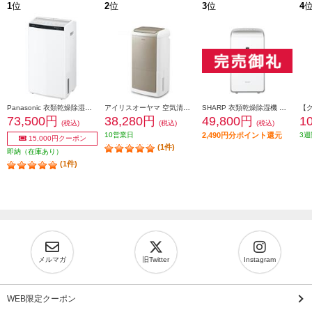
1
位
2
位
3
位
4
Panasonic 衣類乾燥除湿機【ハイブリッド式/～38畳/最大除湿量18L/タンク容量5L/ツインルーバー/ナノイーX/クリーンホワイト】 F-YHX200B-W
アイリスオーヤマ 空気清浄機能付き除湿機 12L 【コンプレッサー式/除湿容量12L/タンク容量4L/空気清浄機能付き】 KIJCP-M120-N
SHARP 衣類乾燥除湿機 ハイブリッド方式 除湿量13L プラズマクラスター25000 ホワイト CV-TH150-W
73,500円
38,280円
49,800円
1
(税込)
(税込)
(税込)
10営業日
2,490円分ポイント還元
3週
15,000円クーポン
(1件)
即納（在庫あり）
(1件)
メルマガ
旧Twitter
Instagram
WEB限定クーポン