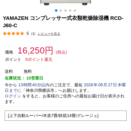
YAMAZEN コンプレッサー式衣類乾燥除湿機 RCD-
J60-C
5
(1)
レビューを見る
16,250円
価格
(税込)
ポイント
0ポイント還元
送料
無料
在庫状況：
10営業日
今から
13
時間
40
分以内
のご注文で、最短
2026
年
08
月
27
日
木曜
日
までに
「
神奈川県横浜市
」
へお届けします。
ログイン
をすると、お客様のご住所への最短お届け日が表示され
ます。
[上下自動ルーバー/木造7畳/鉄筋14畳/グレージュ]