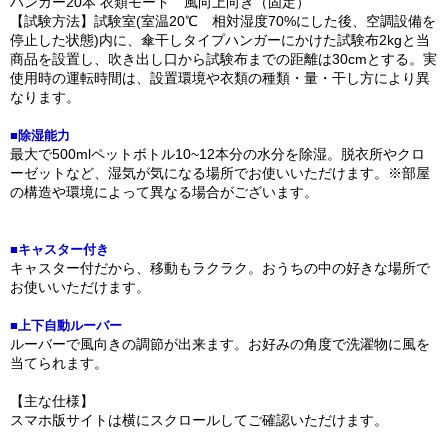
ハンガー20本 衣類モード 風向上向き（固定）
【試験方法】試験室(室温20℃ 相対湿度70%にした後、空調設備を
停止した状態)内に、傘干しタイプハンガーにかけた試験布2kgと当
商品を設置し、吹き出し口から試験布までの距離は30cmとする。実
使用時の運転時間は、設置環境や衣類の種類・量・干し方により異
なります。
■除湿能力
最大で500mlペットボトル10~12本分の水分を除湿。脱衣所やクロ
ーゼットなど、湿気が気になる場所でお使いいただけます。※部屋
の構造や環境によって異なる場合がございます。
■キャスター付き
キャスター付だから、移動もラクラク。おうちの中の好きな場所で
お使いいただけます。
■上下自動ルーバー
ルーバーで風向きの調節が出来ます。お好みの角度で洗濯物に風を
当てられます。
【主な仕様】
スマホ版サイトは横にスクロールしてご確認いただけます。