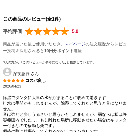
この商品のレビュー(全1件)
平均評価
5.0
商品が届いた後ご使用いただき、
マイページ
の注文履歴からレビュ
ー投稿＆採用されると
10円分ポイント
進呈
3人の方が、｢このレビューが参考になった｣と投票しています。
深夜急行
さん
コスパ良し
2026/04/23
除湿でタンクに大量の水が貯まることに改めて驚きます。
排水は手間かもしれませんが、除湿してくれたと思うと苦になりま
せん。
音は強だと少しうるさいと思うかもしれませんが、弱ならば私は許
容範囲内でしたし、もし離れた場所に移動させたい場合はキャスタ
ー付きなので移動も楽です。
価格の割に仕事をしてくれるので、コスパ良しです。