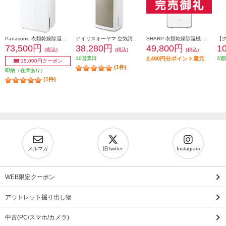
Panasonic 衣類乾燥除湿機【ハイブリッド式/～38畳/最大除湿量18L/タンク容量5L/ツインルーバー/ナノイーX/クリーンホワイト】 F-YHX200B-W
アイリスオーヤマ 空気清浄機能付き除湿機 12L 【コンプレッサー式/除湿容量12L/タンク容量4L/空気清浄機能付き】 KIJCP-M120-N
SHARP 衣類乾燥除湿機 ハイブリッド方式 除湿量13L プラズマクラスター25000 ホワイト CV-TH150-W
73,500円
38,280円
49,800円
1
(税込)
(税込)
(税込)
10営業日
2,490円分ポイント還元
3週
15,000円クーポン
(1件)
即納（在庫あり）
(1件)
メルマガ
旧Twitter
Instagram
WEB限定クーポン
アウトレット掘り出し物
中古(PC/スマホ/カメラ)