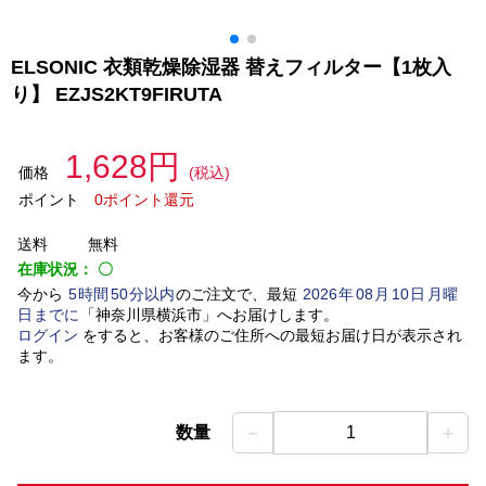
ELSONIC 衣類乾燥除湿器 替えフィルター【1枚入
り】 EZJS2KT9FIRUTA
1,628円
価格
(税込)
ポイント
0ポイント還元
送料
無料
在庫状況：
〇
今から
5
時間
50
分以内
のご注文で、最短
2026
年
08
月
10
日
月曜
日
までに
「
神奈川県横浜市
」
へお届けします。
ログイン
をすると、お客様のご住所への最短お届け日が表示され
ます。
－
＋
数量
1