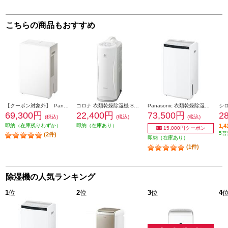
こちらの商品もおすすめ
【クーポン対象外】 Panasonic 衣類乾燥除湿機【エコ・ハイブリッド式/～27畳/除湿能力10.5L/タンク容量3.2L/ツインルーバー/ナノイーX/連続排水/クリーンホワイト】 F-YEX120B-W
コロナ 衣類乾燥除湿機 Sシリーズ コンプレッサー式 タンク容量3L 除湿量6.3L オートルーバー付 ホワイト CD-S6326-W
Panasonic 衣類乾燥除湿機【ハイブリッド式/～38畳/最大除湿量18L/タンク容量5L/ツインルーバー/ナノイーX/クリーンホワイト】 F-YHX200B-W
69,300円
22,400円
73,500円
2
(税込)
(税込)
(税込)
即納（在庫残りわずか）
即納（在庫あり）
1,
15,000円クーポン
5営
(2件)
即納（在庫あり）
(1件)
除湿機の人気ランキング
1
位
2
位
3
位
4