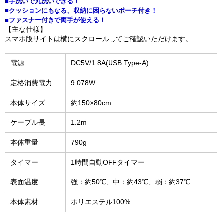
■手洗いで丸洗いできる！
■クッションにもなる、収納に困らないポーチ付き！
■ファスナー付きで両手が使える！
【主な仕様】
スマホ版サイトは横にスクロールしてご確認いただけます。
電源
DC5V/1.8A(USB Type-A)
定格消費電力
9.078W
本体サイズ
約150×80cm
ケーブル長
1.2m
本体重量
790g
タイマー
1時間自動OFFタイマー
表面温度
強：約50℃、中：約43℃、弱：約37℃
本体素材
ポリエステル100%