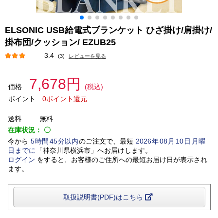
ELSONIC USB給電式ブランケット ひざ掛け/肩掛け/
掛布団/クッション/ EZUB25
3.4
(3)
レビューを見る
7,678円
価格
(税込)
ポイント
0ポイント還元
送料
無料
在庫状況：
〇
今から
5
時間
45
分以内
のご注文で、最短
2026
年
08
月
10
日
月曜
日
までに
「
神奈川県横浜市
」
へお届けします。
ログイン
をすると、お客様のご住所への最短お届け日が表示され
ます。
取扱説明書(PDF)はこちら