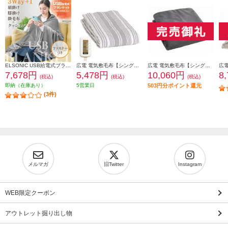
ELSONIC USB給電式ブランケット ひざ掛け/肩掛け/掛布団/クッション/ EZUB25
広電 電気敷毛布【シングル/ロング/180×80cm/洗える/スライド温度調節/ダニ退治/ストライプ/グレー】 VWS803H-HL
広電 電気敷毛布【シングル/188×130cm/ラビットファー/洗える/スライド温度調節/ダニ退治】 CWB801R-HM
7,678円
5,478円
10,060円
8
(税込)
(税込)
(税込)
即納（在庫あり）
5営業日
503円分ポイント還元
(3件)
メルマガ
旧Twitter
Instagram
WEB限定クーポン
アウトレット掘り出し物