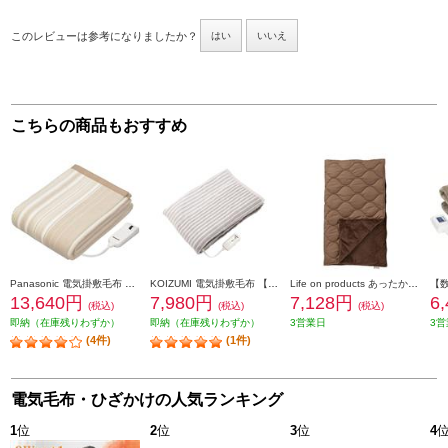
このレビューは参考になりましたか？
はい
いいえ
こちらの商品もおすすめ
Panasonic 電気掛敷毛布 【188×137/シングルMサイズ/丸洗いOK/ベージュ】 DB-R31M-C
KOIZUMI 電気掛敷毛布 【抗菌防臭/頭寒足熱/洗える毛布/ダニ退治】 KDK-60231
Life on products あったかUSB給電式3WAYブランケット モカ LCAWA020-MO
13,640円
7,980円
7,128円
6
(税込)
(税込)
(税込)
即納（在庫残りわずか）
即納（在庫残りわずか）
3営業日
3営
(4件)
(1件)
電気毛布・ひざかけの人気ランキング
1
位
2
位
3
位
4