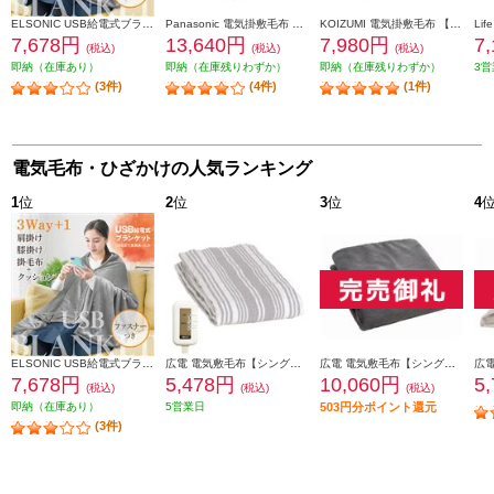
ELSONIC USB給電式ブランケット ひざ掛け/肩掛け/掛布団/クッション/ EZUB25
Panasonic 電気掛敷毛布 【188×137/シングルMサイズ/丸洗いOK/ベージュ】 DB-R31M-C
KOIZUMI 電気掛敷毛布 【抗菌防臭/頭寒足熱/洗える毛布/ダニ退治】 KDK-60231
7,678円
13,640円
7,980円
7
(税込)
(税込)
(税込)
即納（在庫あり）
即納（在庫残りわずか）
即納（在庫残りわずか）
3営
(3件)
(4件)
(1件)
電気毛布・ひざかけの人気ランキング
1
位
2
位
3
位
4
ELSONIC USB給電式ブランケット ひざ掛け/肩掛け/掛布団/クッション/ EZUB25
広電 電気敷毛布【シングル/ロング/180×80cm/洗える/スライド温度調節/ダニ退治/ストライプ/グレー】 VWS803H-HL
広電 電気敷毛布【シングル/188×130cm/ラビットファー/洗える/スライド温度調節/ダニ退治】 CWB801R-HM
7,678円
5,478円
10,060円
5
(税込)
(税込)
(税込)
即納（在庫あり）
5営業日
503円分ポイント還元
(3件)