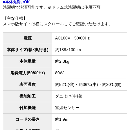
■本体丸洗いOK
洗濯機で洗濯可能です。※ドラム式洗濯機は使用不可
【主な仕様】
スマホ版サイトは横にスクロールしてご確認いただけます。
電源
AC100V 50/60Hz
本体サイズ(幅×奥行き)
約188×130cm
本体重量
約2.3kg
消費電力(50/60Hz)
80W
表面温度
約52℃(強)・約36℃(中)・約20℃(弱)
機能加工
ダニよけ(中綿)
付加機能
室温センサー
コードの長さ
約1.9m