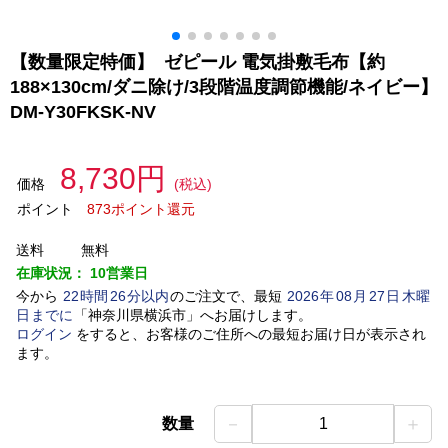
【数量限定特価】 ゼピール 電気掛敷毛布【約
188×130cm/ダニ除け/3段階温度調節機能/ネイビー】
DM-Y30FKSK-NV
8,730円
価格
(税込)
ポイント
873ポイント還元
送料
無料
在庫状況：
10営業日
今から
22
時間
26
分以内
のご注文で、最短
2026
年
08
月
27
日
木曜
日
までに
「
神奈川県横浜市
」
へお届けします。
ログイン
をすると、お客様のご住所への最短お届け日が表示され
ます。
－
＋
数量
1