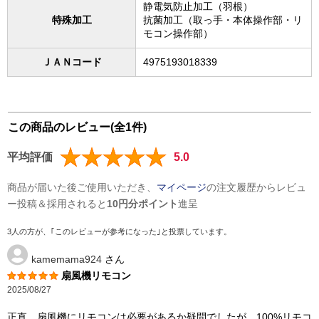
静電気防止加工（羽根）
特殊加工
抗菌加工（取っ手・本体操作部・リ
モコン操作部）
ＪＡＮコード
4975193018339
この商品のレビュー(全1件)
平均評価
5.0
商品が届いた後ご使用いただき、
マイページ
の注文履歴からレビュ
ー投稿＆採用されると
10円分ポイント
進呈
3人の方が、｢このレビューが参考になった｣と投票しています。
kamemama924
さん
扇風機リモコン
2025/08/27
正直、扇風機にリモコンは必要があるか疑問でしたが、100%リモコ