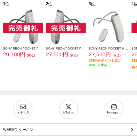
1
位
2
位
3
位
4
SONY REON POCKET PRO Plus （レオンポケットプロプラス）センシングキット RNPK-P1PT
SONY REON POCKET PRO Plus（レオンポケットプロプラス） RNPK-P1P
SONY REON POCKET 6 （レオンポケット 6）センシングキット RNPK-6T
29,700円
27,500円
27,500円
2
(税込)
(税込)
(税込)
275円分ポイント還元
2
即納（在庫あり）
メルマガ
旧Twitter
Instagram
WEB限定クーポン