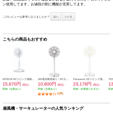
ン使用してます。お値段の割に機能が充実してます。
このレビューは参考になりましたか？
はい
いいえ
こちらの商品もおすすめ
HITACHI DCリビング扇風機 リモコン付 左右首振り HEF-DL300H
360度自動首振り！DCモーターを搭載したリビング扇風機 YAMAZEN DCモーターリビング扇風機[360度首振り/8枚羽根/左右自動首振り/風量12段階/入切Wタイマー/減光機能/チャイルドロック/リモコン付き/ホワイト] YLRX-CMD301-W
Panasonic DCリビング扇風機 F-C339D-W
15,670円
10,800円
23,178円
1
(税込)
(税込)
(税込)
即納（在庫あり）
即納（在庫あり）
即納（在庫残りわずか）
即
(1件)
扇風機・サーキュレーターの人気ランキング