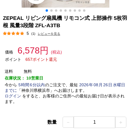
ZEPEAL リビング扇風機 リモコン式 上部操作 5枚羽
根 風量3段階 ZFL-A3TB
5
(1)
レビューを見る
6,578円
価格
(税込)
ポイント
657ポイント還元
送料
無料
在庫状況：
10営業日
今から
5
時間
6
分以内
のご注文で、最短
2026
年
08
月
26
日
水曜日
までに
「
神奈川県横浜市
」
へお届けします。
ログイン
をすると、お客様のご住所への最短お届け日が表示され
ます。
－
＋
数量
1