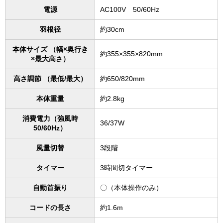
電源
AC100V 50/60Hz
羽根径
約30cm
本体サイズ （幅×奥行き
約355×355×820mm
×最大高さ）
高さ調節 （最低/最大）
約650/820mm
本体重量
約2.8kg
消費電力（強風時
36/37W
50/60Hz）
風量切替
3段階
タイマー
3時間切タイマー
自動首振り
〇（本体操作のみ）
コードの長さ
約1.6m