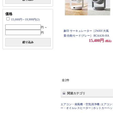
価格
15,000円～19,999円(2)
円 ～
象印 サーキュレーター［2WAY/大風
円
量/自動モード/グレー］ RCAA30-HA
15,400円
(税込)
絞り込み
全2件
関連カテゴリ
エアコン・扇風機・空気清浄機
:
エアコン
ー・オイルレスヒーター
|
ホットカーペッ