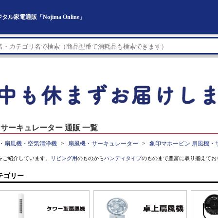
電通販「Nojima Online」
サーキュレーター 通販 一覧
・扇風機・空気清浄機
扇風機・サーキュレーター
象印マホービン 扇風機・
をご紹介しています。
リビング用
のものから
ハンディタイプ
のものまで豊富に取り揃えてお
テゴリー