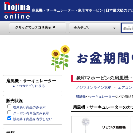
扇風機・サーキュレーター・象印マホービン | 日本最大級のデジタル家
クリックでカテゴリ表示
全カテゴリ
象印マホービンの扇風機・
扇風機・サーキュレーター
▲上のカテゴリに戻る
ノジマオンラインTOP
エアコン
扇風機
や
サーキュレーター
などの商品
販売状況
扇風機・サーキュレーターのカ
在庫あり商品のみ表示
クーポン有商品のみ表示
販売終了商品を表示しない