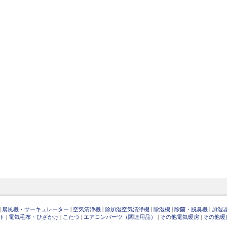
|
扇風機・サーキュレーター
|
空気清浄機
|
除加湿空気清浄機
|
除湿機
|
除菌・脱臭機
|
加湿
ト
|
電気毛布・ひざかけ
|
こたつ
|
エアコンパーツ（関連用品）
|
その他電気暖房
|
その他暖