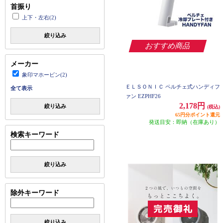
首振り
上下・左右(2)
絞り込み
おすすめ商品
メーカー
象印マホービン(2)
ＥＬＳＯＮＩＣ ペルチェ式ハンディフ
全て表示
ァン EZPHF26
2,178円
絞り込み
(税込)
65円分ポイント還元
発送目安：即納（在庫あり）
検索キーワード
絞り込み
除外キーワード
絞り込み