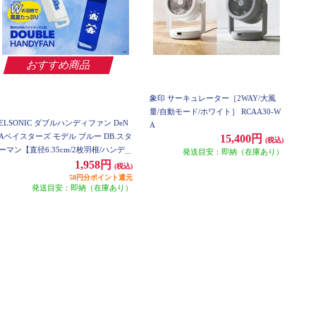
おすすめ商品
象印 サーキュレーター［2WAY/大風
量/自動モード/ホワイト］ RCAA30-W
ELSONIC ダブルハンディファン DeN
A
Aベイスターズ モデル ブルー DB.スタ
15,400円
(税込)
ーマン【直径6.35cm/2枚羽根/ハンディ
発送目安：即納（在庫あり）
ファン/折りたたみ式/風量3段階】 EZ-
1,958円
(税込)
DHF25S
58円分ポイント還元
発送目安：即納（在庫あり）