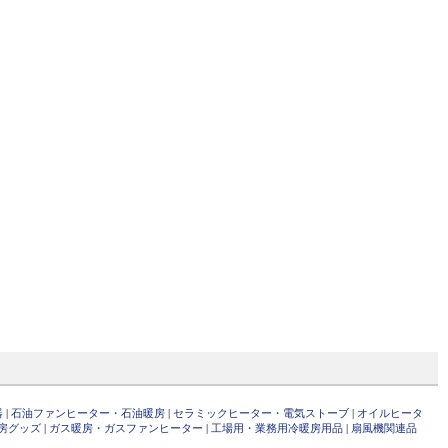
器
|
石油ファンヒーター・石油暖房
|
セラミックヒーター・電気ストーブ
|
オイルヒータ
房グッズ
|
ガス暖房・ガスファンヒーター
|
工場用・業務用冷暖房用品
|
扇風機関連品