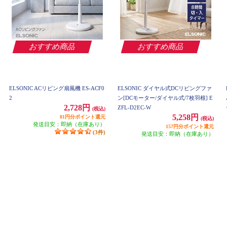
おすすめ商品
おすすめ商品
ELSONIC ACリビング扇風機 ES-ACF0
ELSONIC ダイヤル式DCリビングファ
2
ン[DCモーター/ダイヤル式/7枚羽根] E
2,728円
ZFL-D2EC-W
(税込)
5,258円
81円分ポイント還元
(税込)
発送目安：即納（在庫あり）
157円分ポイント還元
(3件)
発送目安：即納（在庫あり）