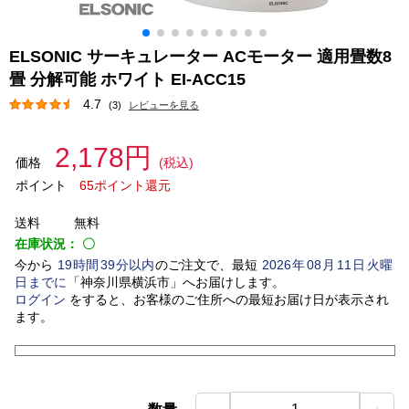
ELSONIC サーキュレーター ACモーター 適用畳数8
畳 分解可能 ホワイト EI-ACC15
4.7
(3)
レビューを見る
2,178円
価格
(税込)
ポイント
65ポイント還元
送料
無料
在庫状況：
〇
今から
19
時間
39
分以内
のご注文で、最短
2026
年
08
月
11
日
火曜
日
までに
「
神奈川県横浜市
」
へお届けします。
ログイン
をすると、お客様のご住所への最短お届け日が表示され
ます。