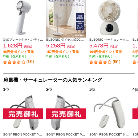
冷却プレート付きハンディファン ELSONIC ペルチェ式ハンディファン EZ-PHF25
ELSONIC ダイヤル式DCリビングファン[DCモーター/ダイヤル式/7枚羽根] EZFL-D2EC-W
ELSONIC サーキュレーター DCモーター 全分解 静音 15cm 3枚羽根 14畳 ED-DCC15
1,628円
5,258円
5,478円
1
(税込)
(税込)
(税込)
48円分ポイント還元
157円分ポイント還元
164円分ポイント還元
5
即納（在庫あり）
即納（在庫あり）
即納（在庫あり）
即
(3件)
(5件)
扇風機・サーキュレーターの人気ランキング
1
位
2
位
3
位
4
SONY REON POCKET PRO Plus （レオンポケットプロプラス）センシングキット RNPK-P1PT
SONY REON POCKET PRO Plus（レオンポケットプロプラス） RNPK-P1P
SONY REON POCKET 6 （レオンポケット 6）センシングキット RNPK-6T