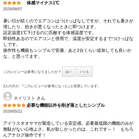
体感マイナス1℃
2026/08/07
暑い日が続くのでエアコンはつけっぱなしですが、それでも暑さが
増したり、効きが悪くなったときに即つけます。
設定温度1℃下げるのに匹敵する体感温度です。
即効性あるのでエアコンと併用で、温度が安定するまでつけっぱな
しです。
操作性も機能もシンプルで安価、あと2台くらい追加しても良いか
な、と思ってます。
このレビューは参考になりましたか？
はい
いいえ
3人の方が、｢このレビューが参考になった｣と投票しています。
ネイリスト
さん
必要な機能以外を削ぎ落としたシンブル
2026/05/22
アイリスオオヤマが製造している安定感。必要最低限の機能のみが
無駄がない心地よさ。私が欲しかったのは、これです～！ もちろ
んアナログ操作です！