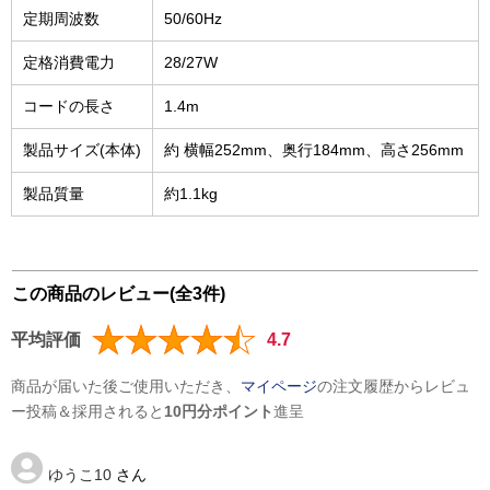
定期周波数
50/60Hz
定格消費電力
28/27W
コードの長さ
1.4m
製品サイズ(本体)
約 横幅252mm、奥行184mm、高さ256mm
製品質量
約1.1kg
この商品のレビュー(全3件)
平均評価
4.7
商品が届いた後ご使用いただき、
マイページ
の注文履歴からレビュ
ー投稿＆採用されると
10円分ポイント
進呈
ゆうこ10
さん