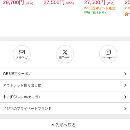
29,700円
27,500円
27,500円
2
(税込)
(税込)
(税込)
275円分ポイント還元
2
即納（在庫あり）
メルマガ
旧Twitter
Instagram
WEB限定クーポン
アウトレット掘り出し物
中古(PC/スマホ/カメラ)
ノジマのプライベートブランド
先頭へ戻る