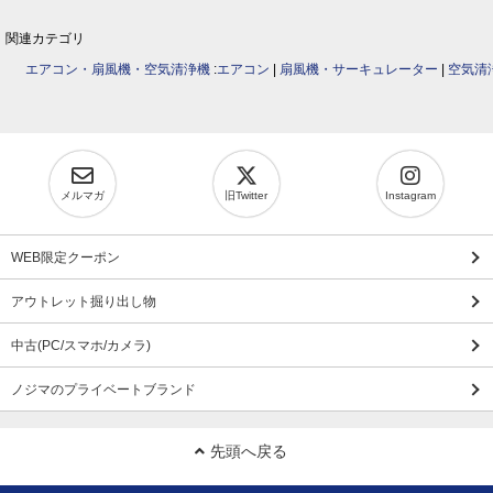
関連カテゴリ
エアコン・扇風機・空気清浄機
:
エアコン
|
扇風機・サーキュレーター
|
空気清
メルマガ
旧Twitter
Instagram
WEB限定クーポン
アウトレット掘り出し物
中古(PC/スマホ/カメラ)
ノジマのプライベートブランド
先頭へ戻る