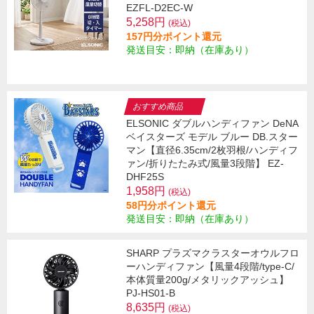
EZFL-D2EC-W
5,258円
(税込)
157円分ポイント還元
発送目安：即納（在庫あり）
おすすめ商品
ELSONIC ダブルハンディファン DeNA
ベイスターズ モデル ブルー DB.スター
マン【直径6.35cm/2枚羽根/ハンディフ
ァン/折りたたみ式/風量3段階】 EZ-
DHF25S
1,958円
(税込)
58円分ポイント還元
発送目安：即納（在庫あり）
SHARP プラズマクラスターオウルフロ
ーハンディファン【風量4段階/type-C/
本体質量200g/メタリックアッシュ】
PJ-HS01-B
8,635円
(税込)