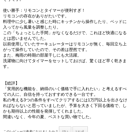
使い勝手：リモコンとタイマーが便利すぎ！
リモコンの存在がありがたいです。
料理中に少し暑いと感じた時にキッチンから操作したり、ベッドに
入ってから風量を調整したり。
この「ちょっとした手間」がなくなるだけで、これほど快適になる
とは思いませんでした。
以前使用していたサーキュレーターはリモコンが無く、毎回立ち上
がって操作していたので、その差は歴然です。
また、梅雨の時期の部屋干しにも大活躍。
洗濯物に向けてタイマーをセットしておけば、驚くほど早く乾きま
す。
【総評】
「実用的な機能を、納得のいく価格で手に入れたい」と考えるすべ
ての人に、自信を持っておすすめできる一台です。
私の考える3つの条件をすべてクリアするには1万円以上を出さなけ
ればならないと思っていましたが、予算を大きく下回る価格で、し
かも期待以上の性能を発揮してくれました。
間違いなく、今年の夏、ベストな買い物でした。
このレビューは参考になりましたか？
はい
いいえ