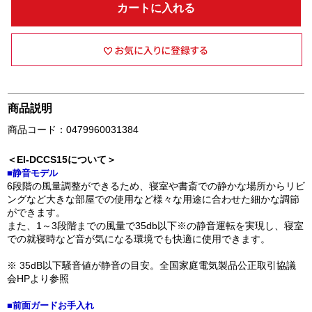
カートに入れる
商品説明
商品コード：0479960031384
＜EI-DCCS15について＞
■静音モデル
6段階の風量調整ができるため、寝室や書斎での静かな場所からリビ
ングなど大きな部屋での使用など様々な用途に合わせた細かな調節
ができます。
また、1～3段階までの風量で35db以下※の静音運転を実現し、寝室
での就寝時など音が気になる環境でも快適に使用できます。
※ 35dB以下騒音値が静音の目安。全国家庭電気製品公正取引協議
会HPより参照
■前面ガードお手入れ