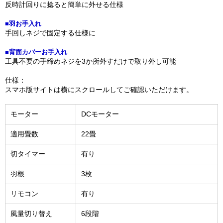
反時計回りに捻ると簡単に外せる仕様
■羽お手入れ
手回しネジで固定する仕様に
■背面カバーお手入れ
工具不要の手締めネジを3か所外すだけで取り外し可能
仕様：
スマホ版サイトは横にスクロールしてご確認いただけます。
モーター
DCモーター
適用畳数
22畳
切タイマー
有り
羽根
3枚
リモコン
有り
風量切り替え
6段階