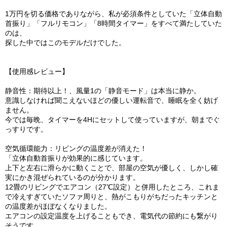
1万円を切る価格でありながら、私が必須条件としていた「立体自動
首振り」「フルリモコン」「8時間タイマー」をすべて満たしていた
のは、
探した中ではこのモデルだけでした。
【使用感レビュー】
静音性：期待以上！、風量1の「静音モード」は本当に静か。
意識しなければ聞こえないほどの優しい運転音で、睡眠を全く妨げ
ません。
今では毎晩、タイマーを4Hにセットして使っていますが、朝までぐ
っすりです。
空気循環能力：リビングの温度差が消えた！
「立体自動首振りが効果的に感じています。
上下と左右に滑らかに動くことで、部屋の空気が優しく、しかし確
実にかき混ぜられているのが分かります。
12畳のリビングでエアコン（27℃設定）と併用したところ、これま
で冷えすぎていたソファ周りと、熱がこもりがちだったキッチンと
の温度差がほぼなくなりました。
エアコンの設定温度を上げることもでき、電気代の節約にも繋がり
そうです。