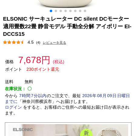
ELSONIC サーキュレーター DC silent DCモーター
適用畳数22畳 静音モデル 手動全分解 アイボリー EI-
DCCS15
4.5
(4)
レビューを見る
7,678円
価格
(税込)
ポイント
230ポイント還元
送料
無料
在庫状況：
〇
今から
7
時間
7
分以内
のご注文で、最短
2026
年
08
月
09
日
日曜日
までに
「
神奈川県横浜市
」
へお届けします。
ログイン
をすると、お客様のご住所への最短お届け日が表示され
ます。