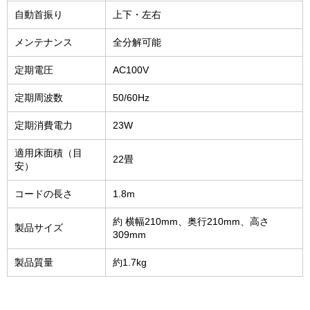
自動首振り
上下・左右
メンテナンス
全分解可能
定期電圧
AC100V
定期周波数
50/60Hz
定期消費電力
23W
適用床面積（目
22畳
安）
コードの長さ
1.8m
約 横幅210mm、奥行210mm、高さ
製品サイズ
309mm
製品質量
約1.7kg