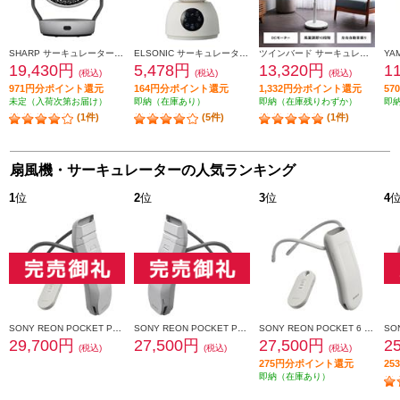
SHARP サーキュレーター【上下左右首振り/プラズマクラスターNEXT/ライトグレー】 PK-18S03-H
ELSONIC サーキュレーター DCモーター 全分解 静音 15cm 3枚羽根 14畳 ED-DCC15
ツインバード サーキュレーション扇風機 EF-J952W
19,430円
5,478円
13,320円
1
(税込)
(税込)
(税込)
971円分ポイント還元
164円分ポイント還元
1,332円分ポイント還元
5
未定（入荷次第お届け）
即納（在庫あり）
即納（在庫残りわずか）
即
(1件)
(5件)
(1件)
扇風機・サーキュレーターの人気ランキング
1
位
2
位
3
位
4
SONY REON POCKET PRO Plus （レオンポケットプロプラス）センシングキット RNPK-P1PT
SONY REON POCKET PRO Plus（レオンポケットプロプラス） RNPK-P1P
SONY REON POCKET 6 （レオンポケット 6）センシングキット RNPK-6T
29,700円
27,500円
27,500円
2
(税込)
(税込)
(税込)
275円分ポイント還元
2
即納（在庫あり）