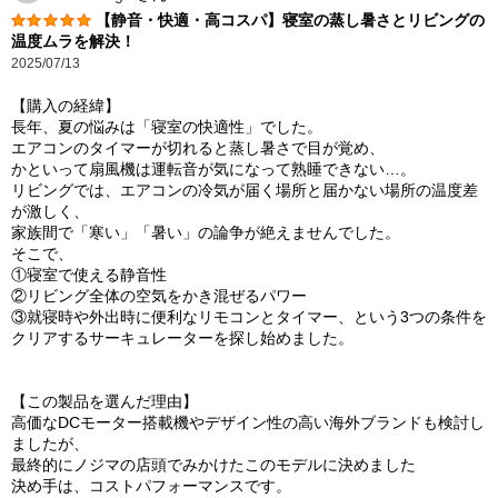
【静音・快適・高コスパ】寝室の蒸し暑さとリビングの
温度ムラを解決！
2025/07/13
【購入の経緯】
長年、夏の悩みは「寝室の快適性」でした。
エアコンのタイマーが切れると蒸し暑さで目が覚め、
かといって扇風機は運転音が気になって熟睡できない…。
リビングでは、エアコンの冷気が届く場所と届かない場所の温度差
が激しく、
家族間で「寒い」「暑い」の論争が絶えませんでした。
そこで、
①寝室で使える静音性
②リビング全体の空気をかき混ぜるパワー
③就寝時や外出時に便利なリモコンとタイマー、という3つの条件を
クリアするサーキュレーターを探し始めました。
【この製品を選んだ理由】
高価なDCモーター搭載機やデザイン性の高い海外ブランドも検討し
ましたが、
最終的にノジマの店頭でみかけたこのモデルに決めました
決め手は、コストパフォーマンスです。