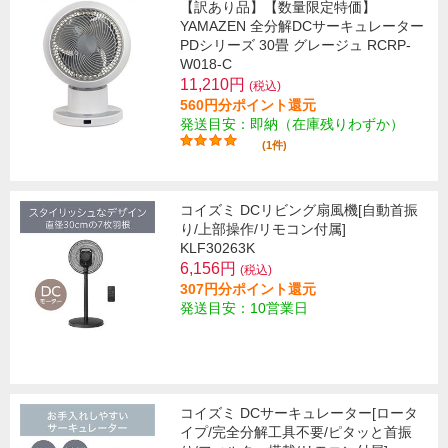
【訳あり品】【数量限定特価】
YAMAZEN 全分解DCサーキュレーター
PDシリーズ 30畳 グレージュ RCRP-
W018-C
11,210円
(税込)
560円分ポイント還元
発送目安：即納（在庫残りわずか）
(1件)
コイズミ DCリビング扇風機[自動首振
り/上部操作/リモコン付属]
KLF30263K
6,156円
(税込)
307円分ポイント還元
発送目安：10営業日
コイズミ DCサーキュレーター[ロータ
イプ/完全分解工具不要/ピタッと首振