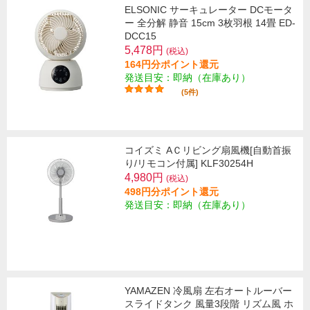
ELSONIC サーキュレーター DCモータ
ー 全分解 静音 15cm 3枚羽根 14畳 ED-
DCC15
5,478円
(税込)
164円分ポイント還元
発送目安：即納（在庫あり）
(5件)
コイズミ AＣリビング扇風機[自動首振
り/リモコン付属] KLF30254H
4,980円
(税込)
498円分ポイント還元
発送目安：即納（在庫あり）
YAMAZEN 冷風扇 左右オートルーバー
スライドタンク 風量3段階 リズム風 ホ