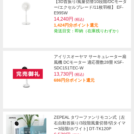
【3D首振り/風量切替10段階/DCモータ
ー/エクセルブレード/11枚羽根】 EF-
E995W
14,240円
(税込)
1,424円分ポイント還元
発送目安：即納（在庫残りわずか）
アイリスオーヤマ サーキュレーター扇
風機 DCモーター 適応畳数28畳 KSF-
SDC151TEC-W
13,730円
(税込)
686円分ポイント還元
ZEPEAL タワーファンリモコン式［左
右自動首振り/3段階風量切替/切タイマ
ー3段階/ホワイト] DT-TK120P