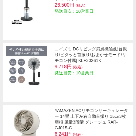
26,500円
(税込)
発送目安：10営業日
コイズミ DCリビング扇風機[自動首振
り/ピタッと首振り/おまかせモード/リ
モコン付属] KLF30261K
9,718円
(税込)
発送目安：10営業日
YAMAZEN ACリモコンサーキュレータ
ー 14畳 上下左右自動首振り 15cn3枚
羽根 風量3段階 グレージュ RAR-
GJ015-C
6,241円
(税込)