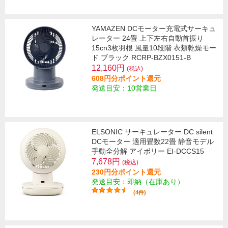
YAMAZEN DCモーター充電式サーキュ
レーター 24畳 上下左右自動首振り
15cn3枚羽根 風量10段階 衣類乾燥モー
ド ブラック RCRP-BZX0151-B
12,160円
(税込)
608円分ポイント還元
発送目安：10営業日
ELSONIC サーキュレーター DC silent
DCモーター 適用畳数22畳 静音モデル
手動全分解 アイボリー EI-DCCS15
7,678円
(税込)
230円分ポイント還元
発送目安：即納（在庫あり）
(4件)