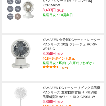
り/フィルター搭載/リモコン付属]
KCF1562W
8,403円
(税込)
発送目安：10営業日
YAMAZEN 全分解DCサーキュレーター
PDシリーズ 20畳 グレージュ RCRP-
W015-C
8,056円
(税込)
402円分ポイント還元
発送目安：即納（在庫残りわずか）
(2件)
YAMAZEN DCモーターリビング扇風機
PDシリーズ 左右自動首振り 7枚羽根
風量9段階 ホワイト RLX-CP031-W
6,868円
(税込)