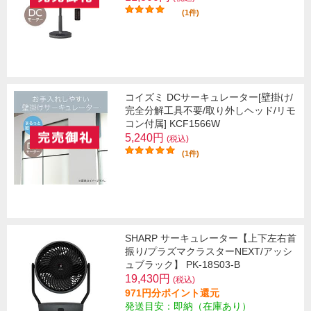
(1件)
コイズミ DCサーキュレーター[壁掛け/
完全分解工具不要/取り外しヘッド/リモ
コン付属] KCF1566W
5,240円
(税込)
(1件)
SHARP サーキュレーター【上下左右首
振り/プラズマクラスターNEXT/アッシ
ュブラック】 PK-18S03-B
19,430円
(税込)
971円分ポイント還元
発送目安：即納（在庫あり）