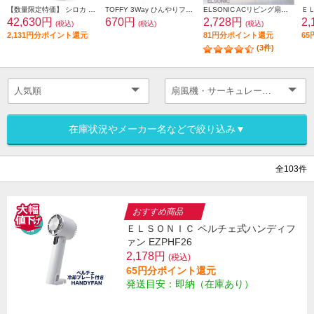
【数量限定特価】 シロカ 除湿機能付きポータブルクーラー ホワイト SY-D151-W
TOFFY 3Way ひんやりファン【冷却プレート/ハンディ・卓上・首掛け/ストラップ付属/風量3段階/VIBRANT ORANGE】 HFN1-VOR
ELSONIC ACリビング扇風機 ES-ACF02
42,630円
670円
2,728円
2
(税込)
(税込)
(税込)
2,131円分ポイント還元
81円分ポイント還元
6
(3件)
在庫状況やメーカー名などで絞り込み▼
全103件
おすすめ商品
ＥＬＳＯＮＩＣ ペルチェ式ハンディフ
ァン EZPHF26
2,178円
(税込)
65円分ポイント還元
発送目安：即納（在庫あり）