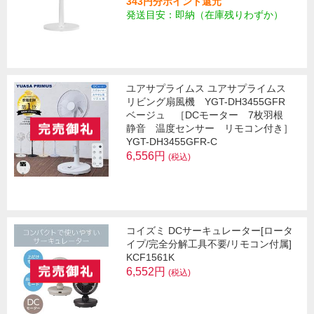
343円分ポイント還元
発送目安：即納（在庫残りわずか）
ユアサプライムス ユアサプライムス
リビング扇風機 YGT-DH3455GFR
ベージュ ［DCモーター 7枚羽根
静音 温度センサー リモコン付き］
YGT-DH3455GFR-C
6,556円
(税込)
コイズミ DCサーキュレーター[ロータ
イプ/完全分解工具不要/リモコン付属]
KCF1561K
6,552円
(税込)