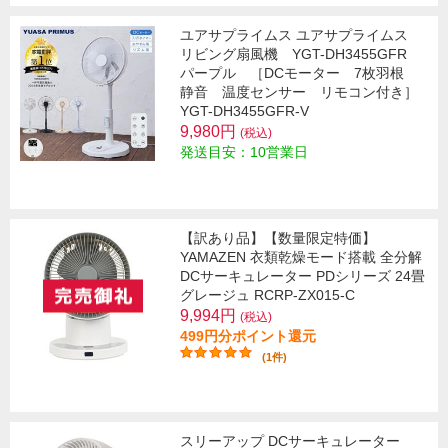
ユアサプライムス ユアサプライムス
リビング扇風機 YGT-DH3455GFR
パープル ［DCモーター 7枚羽根
静音 温度センサー リモコン付き］
YGT-DH3455GFR-V
9,980円
(税込)
発送目安：10営業日
【訳あり品】【数量限定特価】
YAMAZEN 衣類乾燥モード搭載 全分解
DCサーキュレーター PDシリーズ 24畳
グレージュ RCRP-ZX015-C
9,994円
(税込)
499円分ポイント還元
(1件)
スリーアップ DCサーキュレーター