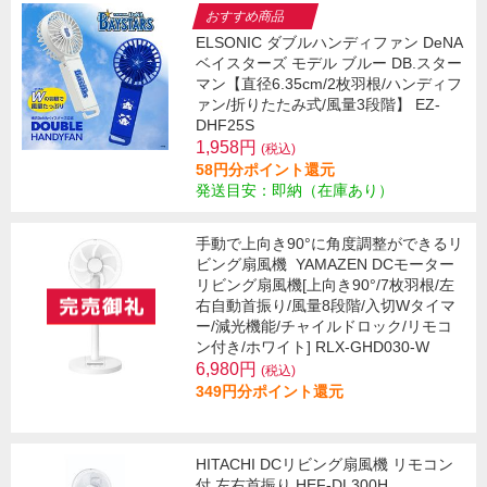
おすすめ商品
ELSONIC ダブルハンディファン DeNA
ベイスターズ モデル ブルー DB.スター
マン【直径6.35cm/2枚羽根/ハンディフ
ァン/折りたたみ式/風量3段階】 EZ-
DHF25S
1,958円
(税込)
58円分ポイント還元
発送目安：即納（在庫あり）
手動で上向き90°に角度調整ができるリ
ビング扇風機
YAMAZEN DCモーター
リビング扇風機[上向き90°/7枚羽根/左
右自動首振り/風量8段階/入切Wタイマ
ー/減光機能/チャイルドロック/リモコ
ン付き/ホワイト] RLX-GHD030-W
6,980円
(税込)
349円分ポイント還元
HITACHI DCリビング扇風機 リモコン
付 左右首振り HEF-DL300H