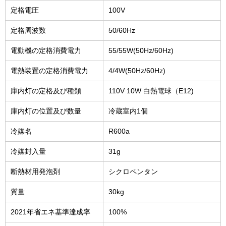
定格電圧
100V
定格周波数
50/60Hz
電動機の定格消費電力
55/55W(50Hz/60Hz)
電熱装置の定格消費電力
4/4W(50Hz/60Hz)
庫内灯の定格及び種類
110V 10W 白熱電球（E12)
庫内灯の位置及び数量
冷蔵室内1個
冷媒名
R600a
冷媒封入量
31g
断熱材用発泡剤
シクロペンタン
質量
30kg
2021年省エネ基準達成率
100%