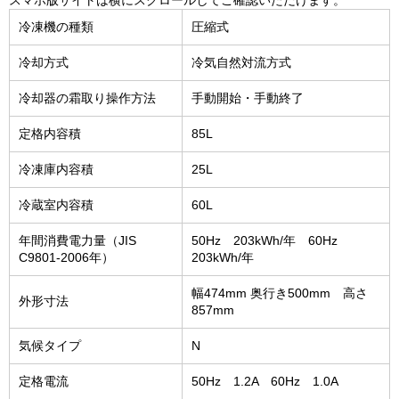
冷凍機の種類
圧縮式
冷却方式
冷気自然対流方式
冷却器の霜取り操作方法
手動開始・手動終了
定格内容積
85L
冷凍庫内容積
25L
冷蔵室内容積
60L
年間消費電力量（JIS
50Hz 203kWh/年 60Hz
C9801-2006年）
203kWh/年
幅474mm 奥行き500mm 高さ
外形寸法
857mm
気候タイプ
N
定格電流
50Hz 1.2A 60Hz 1.0A