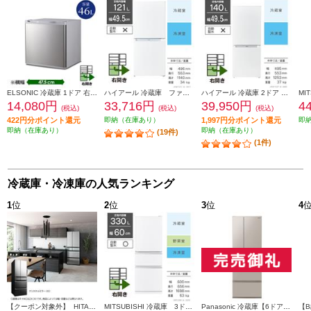
ELSONIC 冷蔵庫 1ドア 右開き 46L ET-HRC46S
ハイアール 冷蔵庫 ファン式 2ドア 右開き 121L ホワイト JR-NF121C
ハイアール 冷蔵庫 2ドア 右開き 140L ホワイト JR-NF140P
14,080円
33,716円
39,950円
4
(税込)
(税込)
(税込)
422円分ポイント還元
即納（在庫あり）
1,997円分ポイント還元
即
即納（在庫あり）
即納（在庫あり）
(19件)
(1件)
冷蔵庫・冷凍庫の人気ランキング
1
位
2
位
3
位
4
【クーポン対象外】 HITACHI 冷蔵庫【6ドア/観音開き/540L/クリスタルミラー】 ★大型配送対象商品 R-HXC54X-X
MITSUBISHI 冷蔵庫 3ドア/右開き/330L/ホワイト ★大型配送対象商品 MR-C33M-W
Panasonic 冷蔵庫【6ドア/観音開き/501L/ベージュ】★大型配送対象商品 NR-F50EX1-C