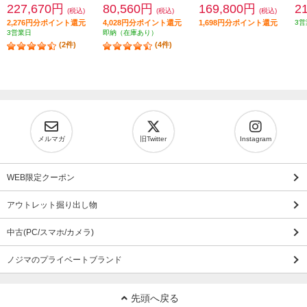
227,670円
80,560円
169,800円
2
(税込)
(税込)
(税込)
2,276円分ポイント還元
4,028円分ポイント還元
1,698円分ポイント還元
3営
3営業日
即納（在庫あり）
(2件)
(4件)
メルマガ
旧Twitter
Instagram
WEB限定クーポン
アウトレット掘り出し物
中古(PC/スマホ/カメラ)
ノジマのプライベートブランド
先頭へ戻る