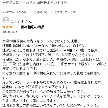
ー投稿＆採用されると
10円分ポイント
進呈
5人の方が、｢このレビューが参考になった｣と投票しています。
にょもす
さん
価格相応の商品
2025/08/15
室温23度前後の室内（キッチンではなく）で使用。
使用開始3日目のレビューなので耐久性については不明。
通常設定として推奨されている設定4（3～6度／-18度）で使用。
冷凍室については-18度以下に達しており問題なさそうです。
冷蔵室はムラがあり、最も低いのが中段の5～8度、上段は7～11
度、下段（引き出し内は10～12度）、扉ポケット上段が10～12度で
安定しているようです。
中が空の状態でも、中に物を入れて十分冷やした状態でも同様で
す。
冷えていないペットボトルなどを入れると2～4度程度上昇します。
設定5にすると上記温度よりやや下がります。
直冷式ですが思っていたほどの騒音ではなかったです。
同じ室内で全く音のしないペルチェ式を使用していますが、そちら
と比べるとさすがに気にはなります。
透明引き出しの底部に黒い汚れがついていたのがマイナスポイン