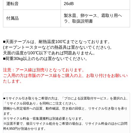
運転音
26dB
製氷皿、卵ケース、霜取り用ヘ
付属品
ラ、取扱説明書
■天面テーブルは、耐熱温度100℃までとなっております。
(オーブントースターなどの熱器具は置かないでください)。
天面の温度が100℃以下であれば問題ありません。
■荷重30kg以上のものは置かないでください。
注意：アース線は別売りとなっております。
ご入用の方は市販のアース線をご購入の上、お取り付けをお願いい
たします。
■リサイクル引き取りをご希望の方は、「プロによる設置取付サービス」を選択の上、
「リサイクル回収あり」を同時にご注文ください。
開梱から所定場所への設置、動作確認、空き箱の回収と、リサイクル引き取りを承り
ます。
※リサイクル料金・収集運搬料は別途必要となります。
※設置不要で、後日リサイクル処分をご希望の場合は、リサイクル料金のほかに訪問
料4,950円が別途かかります。