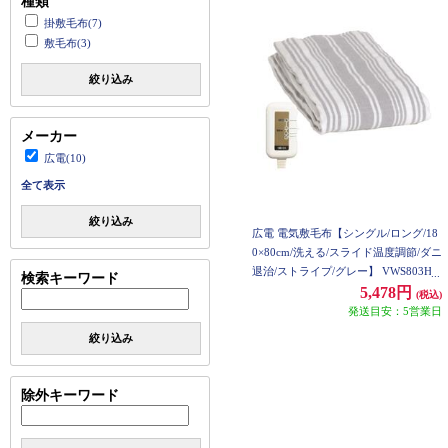
種類
掛敷毛布(7)
敷毛布(3)
絞り込み
メーカー
広電(10)
全て表示
絞り込み
広電 電気敷毛布【シングル/ロング/18
0×80cm/洗える/スライド温度調節/ダニ
退治/ストライプ/グレー】 VWS803H-
検索キーワード
HL
5,478円
(税込)
発送目安：5営業日
絞り込み
除外キーワード