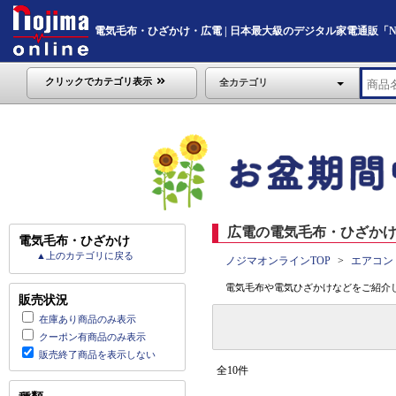
電気毛布・ひざかけ・広電 | 日本最大級のデジタル家電通販「Nojim
クリックでカテゴリ表示
全カテゴリ
広電の電気毛布・ひざかけ 
電気毛布・ひざかけ
▲上のカテゴリに戻る
ノジマオンラインTOP
エアコン
電気毛布や電気ひざかけなどをご紹介
販売状況
在庫あり商品のみ表示
クーポン有商品のみ表示
販売終了商品を表示しない
全10件