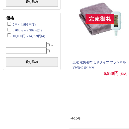
絞り込み
価格
0円～4,999円(1)
5,000円～9,999円(5)
10,000円～14,999円(4)
円 ～
円
絞り込み
広電 電気毛布 しきタイプ フランネル
VWD401H-MM
6,980円
(税込)
全10件