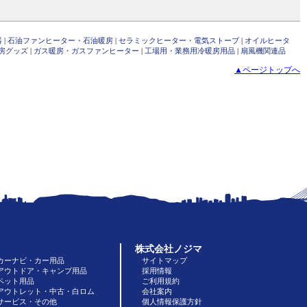
器
|
石油ファンヒーター・石油暖房
|
セラミックヒーター・電気ストーブ
|
オイルヒータ
房グッズ
|
ガス暖房・ガスファンヒーター
|
工場用・業務用冷暖房用品
|
扇風機関連品
▲ページトップへ
株式会社ノジマ
カーナビ・カー用品
サイトマップ
アウトドア・キャンプ用品
採用情報
ペット用品
ご利用規約
アウトレット・中古・白ロム
会社案内
サービス・その他
個人情報保護方針