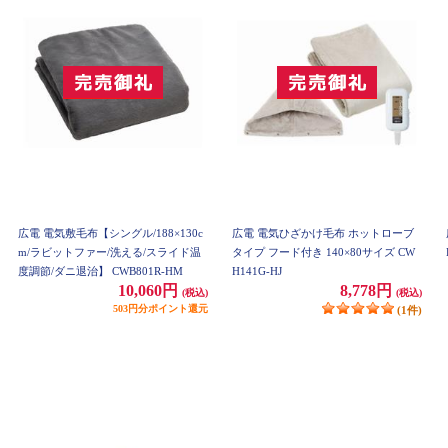
広電 電気敷毛布【シングル/188×130c
広電 電気ひざかけ毛布 ホットローブ
m/ラビットファー/洗える/スライド温
タイプ フード付き 140×80サイズ CW
度調節/ダニ退治】 CWB801R-HM
H141G-HJ
10,060円
8,778円
(税込)
(税込)
503円分ポイント還元
(1件)