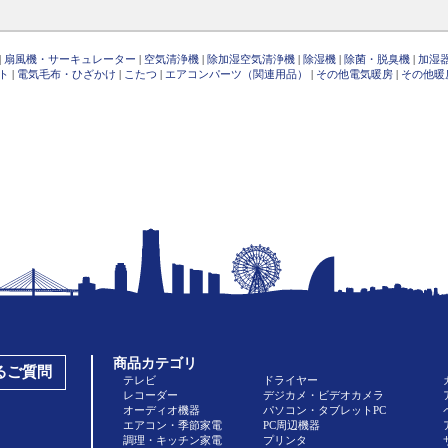
|
扇風機・サーキュレーター
|
空気清浄機
|
除加湿空気清浄機
|
除湿機
|
除菌・脱臭機
|
加湿
ト
|
電気毛布・ひざかけ
|
こたつ
|
エアコンパーツ（関連用品）
|
その他電気暖房
|
その他暖
商品カテゴリ
あるご質問
テレビ
ドライヤー
レコーダー
デジカメ・ビデオカメラ
オーディオ機器
パソコン・タブレットPC
エアコン・季節家電
PC周辺機器
調理・キッチン家電
プリンタ