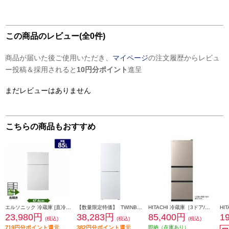
この商品のレビュー(全0件)
商品が届いた後ご使用いただき、
マイページ
の注文履歴からレビュ
ー投稿＆採用されると
10円分ポイント
進呈
まだレビューはありません
こちらの商品もおすすめ
エルソニック 冷蔵庫 [直冷式]【2ドア/右開き/85L/ホワイト】 ECH-R85
【数量限定特価】 TWINBIRD 冷蔵庫[ガラスデザイン][引き出し式大容量冷凍室]【2ドア/右開き/231L/ホワイト】★大型配送対象商品 HR-E923W
HITACHI 冷蔵庫［3ドア/右開き/265L/ライトゴールド] ★大型配送対象商品 R-27X-N
23,980円
38,283円
85,400円
1
(税込)
(税込)
(税込)
719円分ポイント還元
382円分ポイント還元
即納（在庫あり）