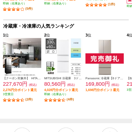
即納（在庫あり）
即納（在庫あり）
(1件)
即
(5件)
冷蔵庫・冷凍庫の人気ランキング
1
位
2
位
3
位
4
【クーポン対象外】 HITACHI 冷蔵庫【6ドア/観音開き/540L/クリスタルミラー】 ★大型配送対象商品 R-HXC54X-X
MITSUBISHI 冷蔵庫 3ドア/右開き/330L/ホワイト ★大型配送対象商品 MR-C33M-W
Panasonic 冷蔵庫【6ドア/観音開き/501L/ベージュ】★大型配送対象商品 NR-F50EX1-C
227,670円
80,560円
169,800円
2
(税込)
(税込)
(税込)
2,276円分ポイント還元
4,028円分ポイント還元
1,698円分ポイント還元
3営
3営業日
即納（在庫あり）
(2件)
(4件)