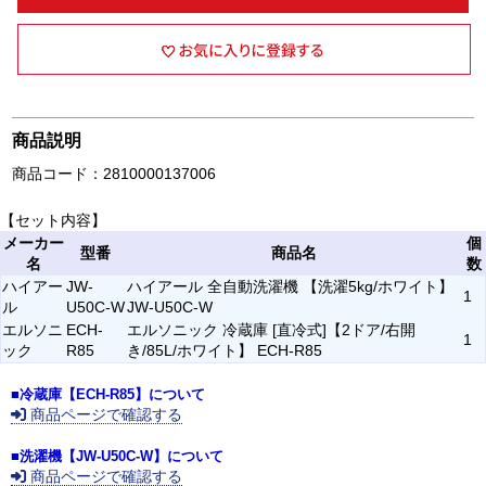
商品説明
商品コード：2810000137006
【セット内容】
メーカー
個
型番
商品名
名
数
ハイアー
JW-
ハイアール 全自動洗濯機 【洗濯5kg/ホワイト】
1
ル
U50C-W
JW-U50C-W
エルソニ
ECH-
エルソニック 冷蔵庫 [直冷式]【2ドア/右開
1
ック
R85
き/85L/ホワイト】 ECH-R85
■冷蔵庫【ECH-R85】について
商品ページで確認する
■洗濯機【JW-U50C-W】について
商品ページで確認する