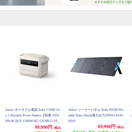
Anker ポータブル電源 Solix C1000 Ge
Anker ソーラーパネル Solix PS200 Por
n 2 Portable Power Station【容量 1024
table Solar Panel[最大出力200W] A243
Wh/AC出力 1500W/AC×5/USB-C×3/US
60A1
69,990円
B-A×1/シガーソケット×1】 A1763521
99,990円
(税込)
(税込)
発送目安：即納（在庫残りわずか）