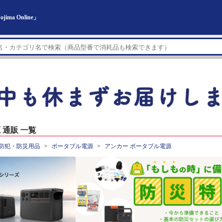
a Online」
通販 一覧
防犯・防災用品
ポータブル電源
アンカー ポータブル電源