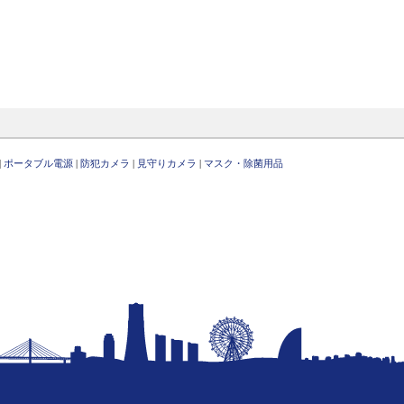
|
ポータブル電源
|
防犯カメラ
|
見守りカメラ
|
マスク・除菌用品