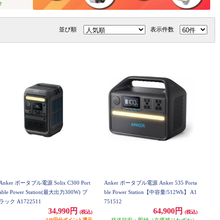
並び順
表示件数
Anker ポータブル電源 Solix C300 Port
Anker ポータブル電源 Anker 535 Porta
able Power Station(最大出力300W) ブ
ble Power Station【中容量/512Wh】 A1
ラック A1722511
751512
34,990円
64,900円
(税込)
(税込)
349円分ポイント還元
発送目安：即納（在庫残りわずか）