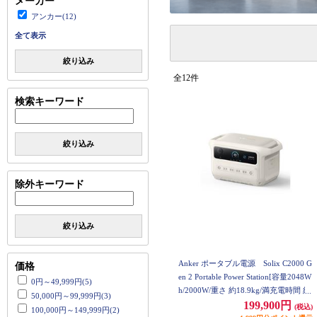
メーカー
アンカー(12)
全て表示
絞り込み
全12件
検索キーワード
絞り込み
除外キーワード
絞り込み
Anker ポータブル電源 Solix C2000 G
価格
en 2 Portable Power Station[容量2048W
0円～49,999円(5)
h/2000W/重さ 約18.9kg/満充電時間 約
50,000円～99,999円(3)
99分/ ] A1783521
199,900円
(税込)
100,000円～149,999円(2)