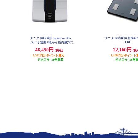
タニタ 体組成計 Innerscan Dual
タニタ 左右部位別体組成計
LBL
【スマホ連携/6歳から筋肉量判定
可能/最大200ｋｇ/最小50ｇ単位】
46,450円
22,160円
(税込)
(税
ブラック RD804LBK
2,322円分ポイント還元
1,108円分ポイント
発送目安:
10営業日
発送目安:
10営