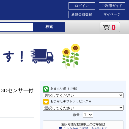
ログイン
ご利用ガイド
新規会員登録
マイページ
0
検索
おまもり便（小物）
 3Dセンサー付
おまかせギフトラッピング★
数量：
選択可能な数量以上のご希望は
こちらからご相談いただけます