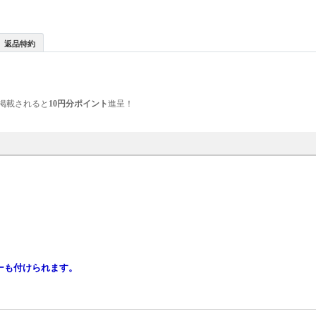
返品特約
掲載されると
10円分ポイント
進呈！
。
ーも付けられます。