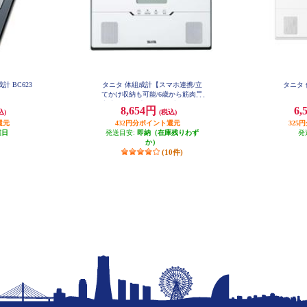
 BC623
タニタ 体組成計【スマホ連携/立
タニタ 
てかけ収納も可能/6歳から筋肉量
判定可能/最大150㎏/最小100ｇ単
8,654円
6,
込)
(税込)
位】ホワイト BC-767-WH
還元
432円分ポイント還元
325
業日
発送目安:
即納（在庫残りわず
発
か）
(10件)