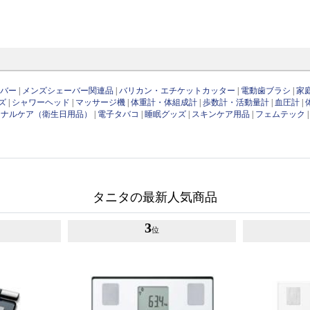
ーバー
|
メンズシェーバー関連品
|
バリカン・エチケットカッター
|
電動歯ブラシ
|
家
ズ
|
シャワーヘッド
|
マッサージ機
|
体重計・体組成計
|
歩数計・活動量計
|
血圧計
|
ソナルケア（衛生日用品）
|
電子タバコ
|
睡眠グッズ
|
スキンケア用品
|
フェムテック
タニタの最新人気商品
3
位