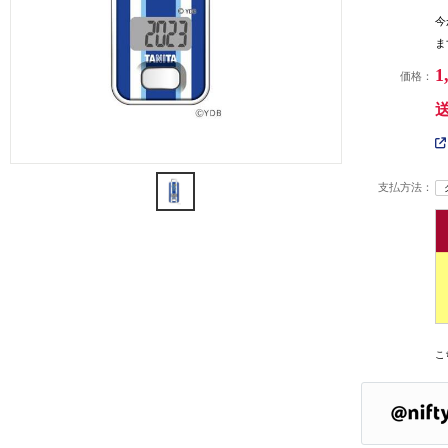
今
ま
1
価格：
支払方法：
こ