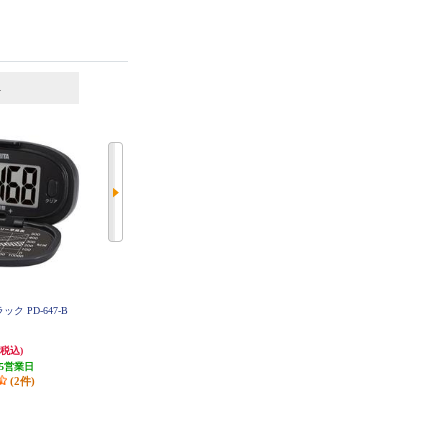
6
7
位
位
位
ク PD-647-B
タニタ 歩数計 ホワイト PD-647-W
シチズン 歩数計 ピュアホワイト T
H
WT512-WH
748円
2,318円
(税込)
(税込)
(税込)
5営業日
発送目安:
5営業日
発送目安:
3週間
(2件)