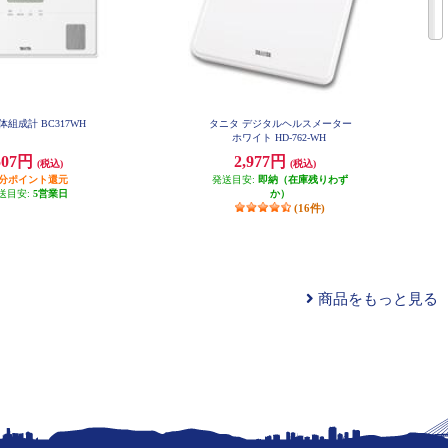
体組成計 BC317WH
タニタ デジタルヘルスメーター
ホワイト HD-762-WH
507円
2,977円
(税込)
(税込)
円分ポイント還元
発送目安:
即納（在庫残りわず
送目安:
5営業日
か）
(16件)
商品をもっと見る