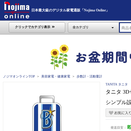
日本最大級のデジタル家電通販「Nojima Online」
クリックでカテゴリ表示
全カテゴリ
ノジマオンラインTOP
美容家電・健康家電
歩数計・活動量計
TANITA タニタ
タニタ 3
シンプル設計
発送目安：