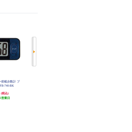
ー搭載歩数計 ブ
タニタ 3Dセンサー搭載歩数計 ピ
タニタ 活動量計 アプリコット E
Z-064-OR
B-740-BK
ンク FB-740-PK
円
1,576円
2,513円
(税込)
(税込)
(税込)
5営業日
発送目安:
5営業日
発送目安:
10営業日