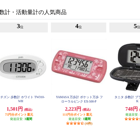
数計・活動量計の人気商品
3
4
5
位
位
チズン 歩数計 ホワイト TW310-
YAMASA 万歩計 ポケット万歩 フ
タニタ 歩数計 ブラッ
WH
K
ローラルピンク EX-500-P
1,501円
2,223円
748円
(税込)
(税込)
75円分ポイント還元
111円分ポイント還元
発送目安:
発送目安:
3週間
発送目安:
3週間
(4件)