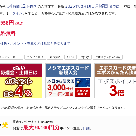
14
12
2026
08
10
月曜日
から
時間
分以内
のご注文で、最短
年
月
日
までに
「
神奈川
す。
[
ログイン
]をすると、お客様のご住所への最短お届け日が表示されます。
,958円
(税込)
送料無料
価格・ポイント・在庫などは店頭と異なります
クレジットカード
コンビニ決済
銀行振込
d払い
PayPay
エポスかんたん決済
ちらの商品の価格・お支払方法・配送方法などはノジマオンライン限定サービスとなります。
高速インターネット @nifty光
最大30,100円分
開通で
ポイント進呈 [
詳細
]