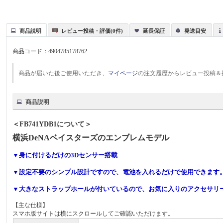
商品説明
レビュー投稿・評価(0件)
延長保証
発送目安
商品コード：
4904785178762
商品が届いた後ご使用いただき、
マイページ
の注文履歴からレビュー投稿＆
商品説明
＜FB741YDB1について＞
横浜DeNAベイスターズのエンブレムモデル
▼身に付けるだけの3Dセンサー搭載
▼設定不要のシンプル設計ですので、電池を入れるだけで使用できます
▼大きなストラップホールが付いているので、お気に入りのアクセサリ
【主な仕様】
スマホ版サイトは横にスクロールしてご確認いただけます。