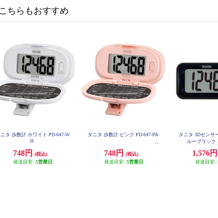
こちらもおすすめ
ニタ 歩数計 ホワイト PD-647-W
タニタ 歩数計 ピンク PD-647-PK
タニタ 3Dセンサ
H
ルーブラック F
748円
748円
1,576
(税込)
(税込)
発送目安:
5営業日
発送目安:
5営業日
発送目安: