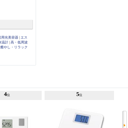
庭用光美容器
|
エス
体温計
|
高・低周波
|
癒やし・リラック
4
5
位
位