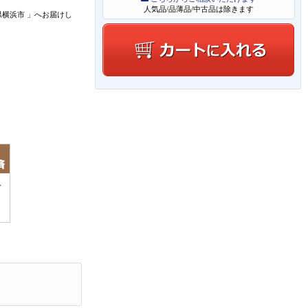
人気品/品薄品/中古品は除きます
県横浜市
」
へお届けし