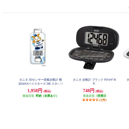
タニタ 3Dセンサー搭載歩数計 横
タニタ 歩数計 ブラック PD-647-B
タ
K
浜DeNAベイスターズ DB.スターマ
ン 3Dセンサー付 シンプル設計 FB
1,958円
748円
(税込)
(税込)
741YDB2
発送目安:
即納（在庫あり）
発送目安:
5営業日
(2件)