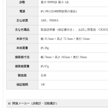
歩数
最大 99999歩 最小 1歩
電源
約 1年(1日4時間使用の場合)
主な材質
ABS、PMMA
主な付属品
取扱説明書（保証書付き）、お試し用電池 CR203
本体寸法
幅 35.5mm × 高さ 72.5mm × 奥行 12mm
本体質量
約 28g
個装箱寸法
幅 74mm × 高さ 165mm × 奥行 19mm
個装箱質量
約 67g
製造国
日本
保証期間
1年
関連メーカー（歩数計・活動量計）