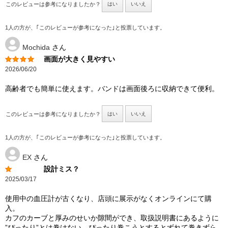
このレビューは参考になりましたか？
はい
いいえ
1人の方が、｢このレビューが参考になった｣と投票しています。
Mochida
さん
画面が大きく見やすい
2026/06/20
高齢者でも簡単に使えます。バンドは画面後ろに収納できて便利。
このレビューは参考になりましたか？
はい
いいえ
1人の方が、｢このレビューが参考になった｣と投票しています。
EX
さん
設計ミス？
2025/03/17
使用中の血圧計が古くなり、店頭に展示がなくオンラインにて購
入。
カフのカーブと厚みのせいか隙間ができ、取扱説明書にあるように
”ぴったり”とは巻けない。ぴったり巻こうとするとずれて巻きずら