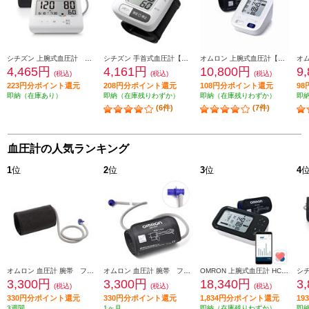
シチズン 上腕式血圧計 ホワイト CHU501-CC
シチズン 手首式血圧計【ハードカフ/体動マーク/60回メモリー/脈間隔変動マーク/3回分の平均値表示/収納ケース付/充電池対応】 CHWL350
オムロン 上腕式血圧計【腕帯フィットカフ/メモリ機能/不規則脈波お知らせ機能/スタンダードモデル】 HCR-7202
4,465円
4,161円
10,800円
9
(税込)
(税込)
(税込)
223円分ポイント還元
208円分ポイント還元
108円分ポイント還元
9
即納（在庫あり）
即納（在庫残りわずか）
即納（在庫残りわずか）
即
(6件)
(7件)
血圧計の人気ランキング
1
位
2
位
3
位
4
オムロン 血圧計 腕帯 フィットカフ【対象腕周：17-36cm】 HEM-FM31
オムロン 血圧計 腕帯 フィットカフ【対象腕周：17-36cm/太いエアプラグ】 HEM-FM31-B
OMRON 上腕式血圧計 HCR-7628T
3,300円
3,300円
18,340円
3
(税込)
(税込)
(税込)
330円分ポイント還元
330円分ポイント還元
1,834円分ポイント還元
1
3週間
1ヶ月
即納（在庫残りわずか）
即