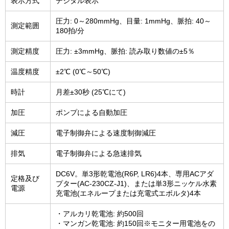
表示方式
デジタル表示
圧力: 0～280mmHg、目量: 1mmHg、脈拍: 40～
測定範囲
180拍/分
測定精度
圧力: ±3mmHg、脈拍: 読み取り数値の±5％
温度精度
±2℃ (0℃～50℃)
時計
月差±30秒 (25℃にて)
加圧
ポンプによる自動加圧
減圧
電子制御弁による速度制御減圧
排気
電子制御弁による急速排気
DC6V。単3形乾電池(R6P, LR6)4本、専用ACアダ
定格及び
プター(AC-230CZ-J1)、または単3形ニッケル水素
電源
充電池(エネループまたは充電式エボルタ)4本
・アルカリ乾電池: 約500回
・マンガン乾電池: 約150回※モニター用電池をの