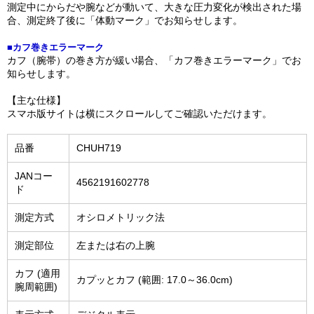
測定中にからだや腕などが動いて、大きな圧力変化が検出された場
合、測定終了後に「体動マーク」でお知らせします。
■カフ巻きエラーマーク
カフ（腕帯）の巻き方が緩い場合、「カフ巻きエラーマーク」でお
知らせします。
【主な仕様】
スマホ版サイトは横にスクロールしてご確認いただけます。
品番
CHUH719
JANコー
4562191602778
ド
測定方式
オシロメトリック法
測定部位
左または右の上腕
カフ (適用
カプッとカフ (範囲: 17.0～36.0cm)
腕周範囲)