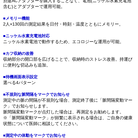
別途ACアダプターを購入することなく、電池(ニッケル水素充電池
含む)とアダプターで運用可能。
■メモリー機能
2人×130回の測定結果を日付・時刻・温度とともにメモリー。
■ニッケル水素充電池対応
ニッケル水素電池で動作するため、エコロジーな運用が可能。
■カフ収納の改善
収納部分の開口部を広げることで、収納時のストレス改善。持運び
に便利な切込みも追加。
■待機画面表示設定
選べる4パターン
■不規則な脈間隔をマークでお知らせ
測定中の脈の間隔が不規則な場合、測定終了後に「脈間隔変動マー
ク」でお知らせします。
脈間隔変動マークが点灯した場合は、再測定をお勧めします。
※「脈間隔変動マーク」が頻繁に表示される場合は、ご自身の健康
状態について医師に相談してください。
■測定中の体動をマークでお知らせ