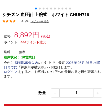
シチズン 血圧計 上腕式 ホワイト CHUH719
4
(5)
レビューを見る
8,892円
価格
(税込)
ポイント
444ポイント還元
送料
無料
在庫状況：
10営業日
今から
5
時間
35
分以内
のご注文で、最短
2026
年
08
月
26
日
水曜
日
までに
「
神奈川県横浜市
」
へお届けします。
ログイン
をすると、お客様のご住所への最短お届け日が表示され
ます。
－
＋
数量
1