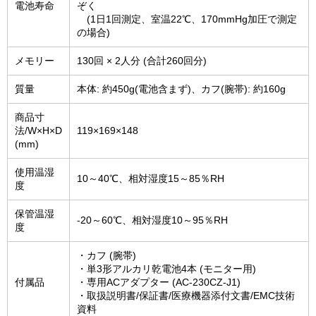
電池寿命
ぞく
(1日1回測定、室温22℃、170mmHg加圧で測定
の場合)
メモリー
130回 × 2人分 (合計260回分)
質量
本体: 約450g(電池含まず)、カフ(腕帯): 約160g
商品寸
法/W×H×D
119×169×148
(mm)
使用温湿
10～40℃、相対湿度15～85％RH
度
保管温湿
-20～60℃、相対湿度10～95％RH
度
・カフ (腕帯)
・単3形アルカリ乾電池4本 (モニター用)
付属品
・専用ACアダプター (AC-230CZ-J1)
・取扱説明書/保証書/医療機器添付文書/EMC技術
資料