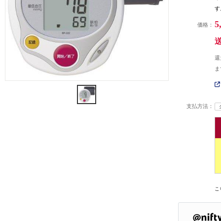
す
5
価格：
還
ま
支払方法：
こ