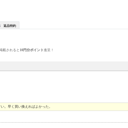
返品特約
掲載されると
10円分ポイント
進呈！
すい。早く買い換えればよかった。