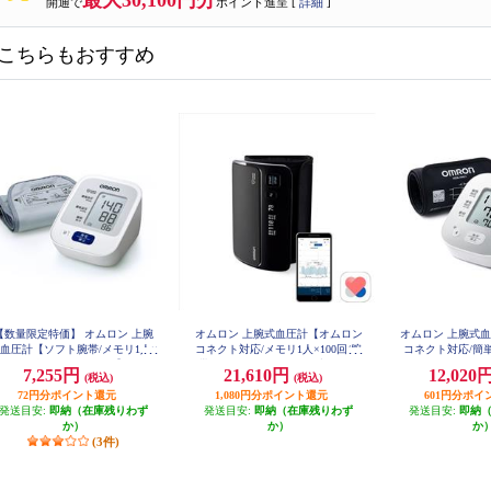
最大30,100円分
開通で
ポイント進呈 [
詳細
]
こちらもおすすめ
【数量限定特価】 オムロン 上腕
オムロン 上腕式血圧計【オムロン
オムロン 上腕式
血圧計【ソフト腕帯/メモリ1人×
コネクト対応/メモリ1人×100回/腕
コネクト対応/簡
0回/簡単操作/コンパクト】 HEM-
帯フィットカフ/チューブレス/ブ
ットカフ/カフぴ
7,255円
21,610円
12,020
(税込)
(税込)
7127
ラック】 HCR-7608T2
ク】 HCR-
72円分ポイント還元
1,080円分ポイント還元
601円分ポイ
発送目安:
即納（在庫残りわず
発送目安:
即納（在庫残りわず
発送目安:
即納
か）
か）
か
(3件)