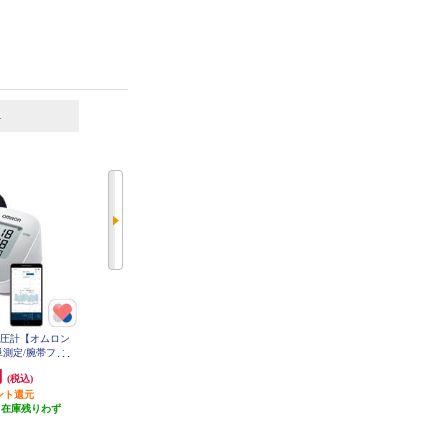
6
7
位
位
位
血圧計【オムロン
オムロン 上腕式血圧計【腕帯フィ
オムロン 上腕式血圧計【オムロン
単測定/腕帯フィ
ットカフ/メモリ機能/不規則脈波
コネクト対応/バックライト付き/
ったり巻きチェッ
お知らせ機能/スタンダードモデ
メモリ100回×2人分/e-フィットカ
円
10,800円
15,202円
(税込)
(税込)
(税込)
7308T2
ル】 HCR-7202
フ/日本製】 HCR-7712T2
ント還元
108円分ポイント還元
発送目安:
10営業日
（在庫残りわず
発送目安:
即納（在庫残りわず
(2件)
）
か）
(7件)