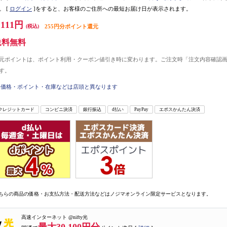
。
[
ログイン
]をすると、お客様のご住所への最短お届け日が表示されます。
,111円
(税込)
255円分ポイント還元
送料無料
元ポイントは、ポイント利用・クーポン値引き時に変わります。ご注文時「注文内容確認
す。
価格・ポイント・在庫などは店頭と異なります
クレジットカード
コンビニ決済
銀行振込
d払い
PayPay
エポスかんたん決済
ちらの商品の価格・お支払方法・配送方法などはノジマオンライン限定サービスとなります。
高速インターネット @nifty光