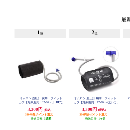
最
1
2
位
位
オムロン 血圧計 腕帯 フィット
オムロン 血圧計 腕帯 フィット
カフ【対象腕周：17-36cm】 HEM-
カフ【対象腕周：17-36cm/太いエ
FM31
アプラグ】 HEM-FM31-B
3,300円
3,300円
(税込)
(税込)
330円分ポイント還元
330円分ポイント還元
発送目安:
3週間
発送目安:
1ヶ月