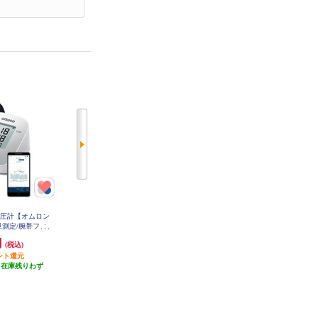
血圧計【オムロン
オムロン 手首式血圧計 測定姿勢
OMRON 上腕式血圧計 HCR-7628
T
単測定/腕帯フィ
ガイド付き HEM-6185-JF
ったり巻きチェッ
円
6,403円
18,340円
(税込)
(税込)
(税込)
7308T2
ント還元
320円分ポイント還元
1,834円分ポイント還元
（在庫残りわず
発送目安:
即納（在庫残りわず
発送目安:
即納（在庫残りわず
）
か）
か）
(1件)