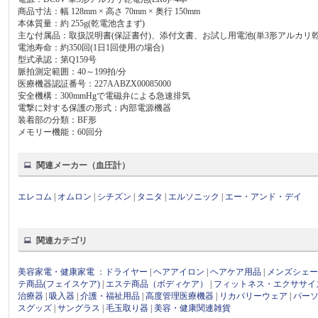
商品寸法：幅 128mm × 高さ 70mm × 奥行 150mm
本体質量：約 255g(乾電池含まず)
主な付属品：取扱説明書(保証書付)、添付文書、お試し用電池(単3形アルカリ乾電池
電池寿命：約350回(1日1回使用の場合)
型式承認：第Q159号
脈拍測定範囲：40～199拍/分
医療機器認証番号：227AABZX00085000
安全機構：300mmHgで電磁弁による急速排気
電撃に対する保護の形式：内部電源機器
装着部の分類：BF形
メモリー機能：60回分
関連メーカー（血圧計）
エレコム
|
オムロン
|
シチズン
|
タニタ
|
エルソニック
|
エー・アンド・デイ
関連カテゴリ
美容家電・健康家電
：
ドライヤー
|
ヘアアイロン
|
ヘアケア用品
|
メンズシェ
テ商品(フェイスケア)
|
エステ商品（ボディケア）
|
フィットネス・エクササイ
治療器
|
吸入器
|
介護・福祉用品
|
高度管理医療機器
|
リカバリーウェア
|
パー
スグッズ
|
サングラス
|
毛玉取り器
|
美容・健康関連雑貨