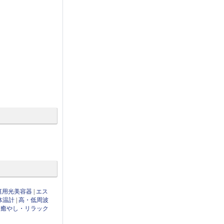
庭用光美容器
|
エス
体温計
|
高・低周波
|
癒やし・リラック