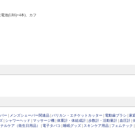
(LR6)×4本)、カフ
ーバー
|
メンズシェーバー関連品
|
バリカン・エチケットカッター
|
電動歯ブラシ
|
家
ズ
|
シャワーヘッド
|
マッサージ機
|
体重計・体組成計
|
歩数計・活動量計
|
血圧計
|
ソナルケア（衛生日用品）
|
電子タバコ
|
睡眠グッズ
|
スキンケア用品
|
フェムテック