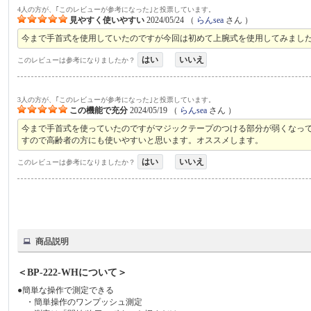
4人の方が、｢このレビューが参考になった｣と投票しています。
見やすく使いやすい
2024/05/24
（
らんsea
さん ）
今まで手首式を使用していたのですが今回は初めて上腕式を使用してみまし
はい
いいえ
このレビューは参考になりましたか？
3人の方が、｢このレビューが参考になった｣と投票しています。
この機能で充分
2024/05/19
（
らんsea
さん ）
今まで手首式を使っていたのですがマジックテープのつける部分が弱くなっ
すので高齢者の方にも使いやすいと思います。オススメします。
はい
いいえ
このレビューは参考になりましたか？
商品説明
＜BP-222-WHについて＞
●簡単な操作で測定できる
・簡単操作のワンプッシュ測定