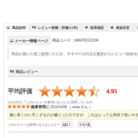
商品説明
レビュー投稿・評価(11件)
延長保証
発送目安
商品コード：
4904785522206
メーカー情報ページ
商品が届いた後ご使用いただき、
マイページ
の注文履歴からレビュー投稿＆
商品レビュー
平均評価
4.95
2人の方が、｢このレビューが参考になった｣と投票しています。
健康管理に
2024/10/08
（
eeem
さん ）
腕に巻くのに手こずるのが嫌だったのですが、これはとっても簡単で使いや
はい
いいえ
このレビューは参考になりましたか？