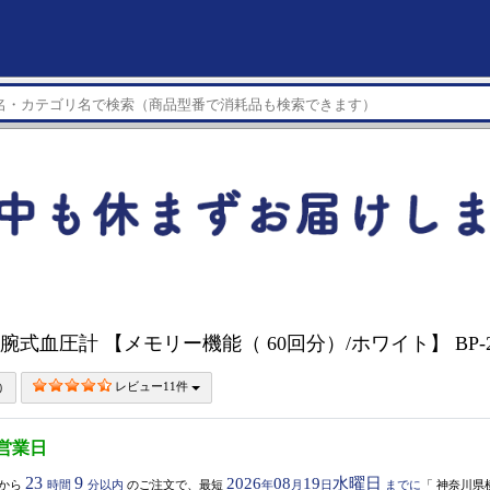
 上腕式血圧計 【メモリー機能（ 60回分）/ホワイト】 BP-2
レビュー11件
5営業日
23
9
2026
08
19
水曜日
から
時間
分以内
のご注文で、最短
年
月
日
までに
「
神奈川県