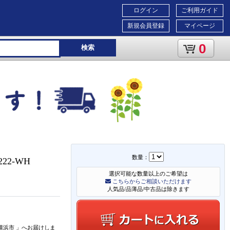
ログイン
ご利用ガイド
新規会員登録
マイページ
0
検索
数量：
22-WH
選択可能な数量以上のご希望は
こちらからご相談いただけます
人気品/品薄品/中古品は除きます
横浜市
」
へお届けしま