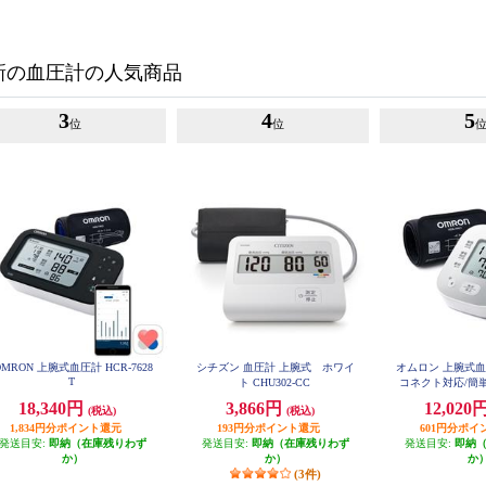
新の血圧計の人気商品
3
4
5
位
位
OMRON 上腕式血圧計 HCR-7628
シチズン 血圧計 上腕式 ホワイ
オムロン 上腕式
T
ト CHU302-CC
コネクト対応/簡
ットカフ/カフぴ
18,340円
3,866円
12,020
(税込)
(税込)
ク】 HCR-
1,834円分ポイント還元
193円分ポイント還元
601円分ポイ
発送目安:
即納（在庫残りわず
発送目安:
即納（在庫残りわず
発送目安:
即納
か）
か）
か
(3件)