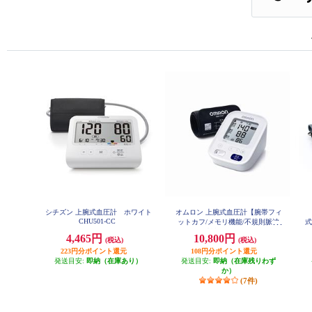
シチズン 上腕式血圧計 ホワイト
オムロン 上腕式血圧計【腕帯フィ
CHU501-CC
ットカフ/メモリ機能/不規則脈波
式
お知らせ機能/スタンダードモデ
3
4,465円
10,800円
(税込)
(税込)
ル】 HCR-7202
223円分ポイント還元
108円分ポイント還元
発送目安:
即納（在庫あり）
発送目安:
即納（在庫残りわず
か）
(7件)