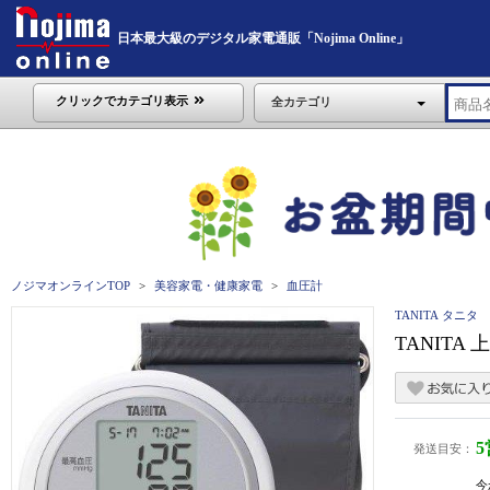
日本最大級のデジタル家電通販「Nojima Online」
クリックでカテゴリ表示
全カテゴリ
ノジマオンラインTOP
美容家電・健康家電
血圧計
TANITA タニタ
TANITA
発送目安：
今