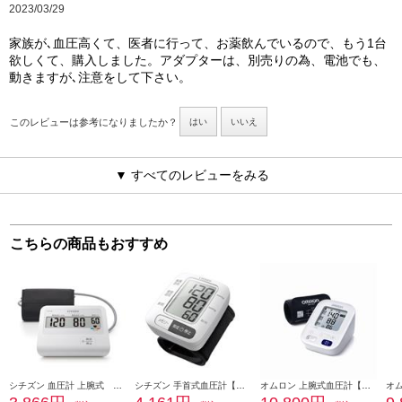
2023/03/29
家族が､血圧高くて、医者に行って、お薬飲んでいるので、もう1台
欲しくて、購入しました。アダプターは、別売りの為、電池でも、
動きますが､注意をして下さい。
このレビューは参考になりましたか？
はい
いいえ
▼ すべてのレビューをみる
こちらの商品もおすすめ
シチズン 血圧計 上腕式 ホワイト CHU302-CC
シチズン 手首式血圧計【ハードカフ/体動マーク/60回メモリー/脈間隔変動マーク/3回分の平均値表示/収納ケース付/充電池対応】 CHWL350
オムロン 上腕式血圧計【腕帯フィットカフ/メモリ機能/不規則脈波お知らせ機能/スタンダードモデル】 HCR-7202