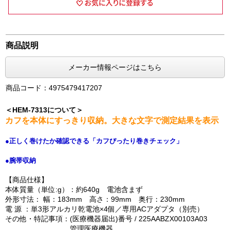
商品説明
メーカー情報ページはこちら
商品コード：4975479417207
＜HEM-7313について＞
カフを本体にすっきり収納。大きな文字で測定結果を表示
●正しく巻けたか確認できる「カフぴったり巻きチェック」
●腕帯収納
【商品仕様】
本体質量（単位:g）：約640g 電池含まず
外形寸法： 幅：183mm 高さ：99mm 奥行：230mm
電 源 ：単3形アルカリ乾電池×4個／専用ACアダプタ（別売）
その他・特記事項：(医療機器届出)番号 / 225AABZX00103A03
管理医療機器