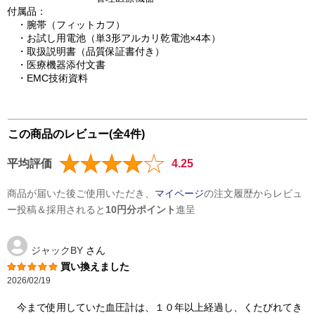
付属品：
・腕帯（フィットカフ）
・お試し用電池（単3形アルカリ乾電池×4本）
・取扱説明書（品質保証書付き）
・医療機器添付文書
・EMC技術資料
この商品のレビュー(全4件)
平均評価
4.25
商品が届いた後ご使用いただき、
マイページ
の注文履歴からレビュ
ー投稿＆採用されると
10円分ポイント
進呈
ジャックBY
さん
買い換えました
2026/02/19
今まで使用していた血圧計は、１０年以上経過し、くたびれてき