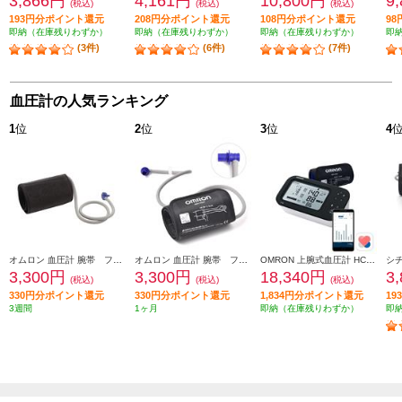
3,866円
4,161円
10,800円
9
(税込)
(税込)
(税込)
193円分ポイント還元
208円分ポイント還元
108円分ポイント還元
9
即納（在庫残りわずか）
即納（在庫残りわずか）
即納（在庫残りわずか）
即
(3件)
(6件)
(7件)
血圧計の人気ランキング
1
位
2
位
3
位
4
オムロン 血圧計 腕帯 フィットカフ【対象腕周：17-36cm】 HEM-FM31
オムロン 血圧計 腕帯 フィットカフ【対象腕周：17-36cm/太いエアプラグ】 HEM-FM31-B
OMRON 上腕式血圧計 HCR-7628T
3,300円
3,300円
18,340円
3
(税込)
(税込)
(税込)
330円分ポイント還元
330円分ポイント還元
1,834円分ポイント還元
1
3週間
1ヶ月
即納（在庫残りわずか）
即